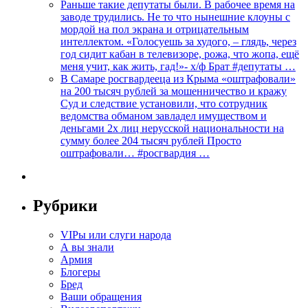
Раньше такие депутаты были. В рабочее время на
заводе трудились. Не то что нынешние клоуны с
мордой на пол экрана и отрицательным
интеллектом. «Голосуешь за худого, – глядь, через
год сидит кабан в телевизоре, рожа, что жопа, ещё
меня учит, как жить, гад!»- х/ф Брат #депутаты …
В Самаре росгвардееца из Крыма «оштрафовали»
на 200 тысяч рублей за мошенничество и кражу
Суд и следствие установили, что сотрудник
ведомства обманом завладел имуществом и
деньгами 2х лиц нерусской национальности на
сумму более 204 тысяч рублей Просто
оштрафовали… #росгвардия …
Рубрики
VIPы или слуги народа
А вы знали
Армия
Блогеры
Бред
Ваши обращения