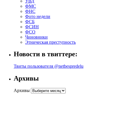
УВД
ФМС
ФНС
Фото недели
ФСБ
ФСИН
ФСО
Чиновники
Этническая преступность
Новости в твиттере:
Твиты пользователя @netbespredelu
Архивы
Архивы