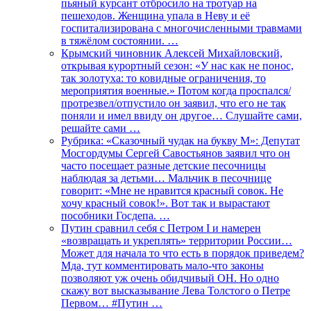
пьяный курсант отбросило на тротуар на
пешеходов. Женщина упала в Неву и её
госпитализирована с многочисленными травмами
в тяжёлом состоянии. …
Крымский чиновник Алексей Михайловский,
открывая курортный сезон: «У нас как не понос,
так золотуха: то ковидные ограничения, то
мероприятия военные.» Потом когда проспался/
протрезвел/отпустило он заявил, что его не так
поняли и имел ввиду он другое… Слушайте сами,
решайте сами …
Рубрика: «Сказочный чудак на букву М»: Депутат
Мосгордумы Сергей Савостьянов заявил что он
часто посещает разные детские песочницы
наблюдая за детьми… Мальчик в песочнице
говорит: «Мне не нравится красный совок. Не
хочу красный совок!». Вот так и вырастают
пособники Госдепа. …
Путин сравнил себя с Петром I и намерен
«возвращать и укреплять» территории России…
Может для начала то что есть в порядок приведем?
Мда, тут комментировать мало-что законы
позволяют уж очень обидчивый ОН. Но одно
скажу вот высказывание Лева Толстого о Петре
Первом… #Путин …