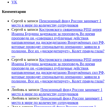
VK
Комментарии
Сергей
к записи
Пенсионный фонд России занимает 1
место в мире по количеству сотрудников
Сергей
к записи
Костромского священника РПЦ иерея
Иоанна Бурдина задержали за проповедь Во время
проповеди он «совершил публичные действия,
направленные на дискредитацию Вооружённых сил РФ,
которые проводят специальную операцию» заявили в
полиции. Все их «дискредитирует». Колет правда глаза?
…
Сергей
к записи
Костромского священника РПЦ иерея
Иоанна Бурдина задержали за проповедь Во время
проповеди он «совершил публичные действия,
направленные на дискредитацию Вооружённых сил РФ,
которые проводят специальную операцию» заявили в
полиции. Все их «дискредитирует». Колет правда глаза?
…
Любовь
к записи
Пенсионный фонд России занимает 1
место в мире по количеству сотрудников
Любовь
к записи
Пенсионный фонд России занимает 1
место в мире по количеству сотрудников
Эдд
к записи
Пенсионный фонд России занимает 1