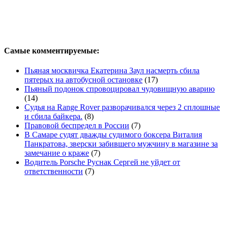
Самые комментируемые:
Пьяная москвичка Екатерина Заул насмерть сбила
пятерых на автобусной остановке
(17)
Пьяный подонок спровоцировал чудовищную аварию
(14)
Судья на Range Rover разворачивался через 2 сплошные
и сбила байкера.
(8)
Правовой беспредел в России
(7)
В Самаре судят дважды судимого боксера Виталия
Панкратова, зверски забившего мужчину в магазине за
замечание о краже
(7)
Водитель Porsche Руснак Сергей не уйдет от
ответственности
(7)