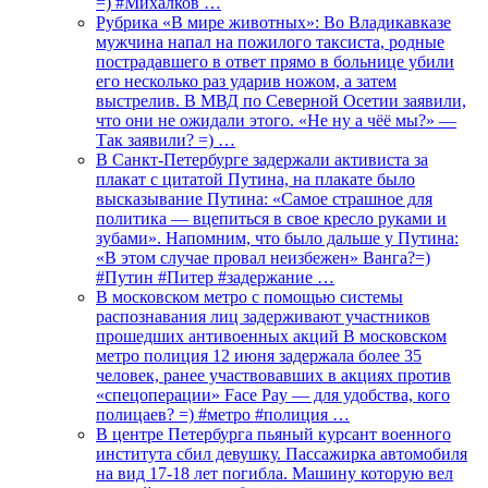
=) #Михалков …
Рубрика «В мире животных»: Во Владикавказе
мужчина напал на пожилого таксиста, родные
пострадавшего в ответ прямо в больнице убили
его несколько раз ударив ножом, а затем
выстрелив. В МВД по Северной Осетии заявили,
что они не ожидали этого. «Не ну а чёё мы?» —
Так заявили? =) …
В Санкт-Петербурге задержали активиста за
плакат с цитатой Путина, на плакате было
высказывание Путина: «Самое страшное для
политика — вцепиться в свое кресло руками и
зубами». Напомним, что было дальше у Путина:
«В этом случае провал неизбежен» Ванга?=)
#Путин #Питер #задержание …
В московском метро с помощью системы
распознавания лиц задерживают участников
прошедших антивоенных акций В московском
метро полиция 12 июня задержала более 35
человек, ранее участвовавших в акциях против
«спецоперации» Face Pay — для удобства, кого
полицаев? =) #метро #полиция …
В центре Петербурга пьяный курсант военного
института сбил девушку. Пассажирка автомобиля
на вид 17-18 лет погибла. Машину которую вел