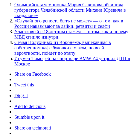
Олимпийская чемпионка Мария Савинова обвинила
губернатора Челябинской области Михаил Юревича в
«кидалове»
«Случайного репоста быть не может» — о том, как в
России наказывают за лайки, ретвиты и селфи
Участковый с 18-летним стажем — о том, как и почему
МВД сгнило изнутри.
Семья Полухиных из Воронежа, выпекавшая в
собственном кафе булочки с маком, по всей
вероятности, пойдет по этапу
Игумен Тимофей на спорткаре BMW Z4 устроил ДТП в
Москве
Share on Facebook
Tweet this
Digg It
Add to delicious
Stumble upon it
Share on technorati