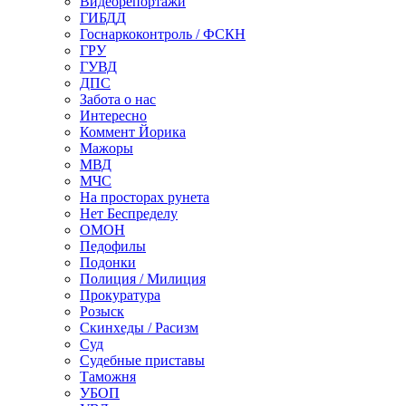
Видеорепортажи
ГИБДД
Госнаркоконтроль / ФСКН
ГРУ
ГУВД
ДПС
Забота о нас
Интересно
Коммент Йорика
Мажоры
МВД
МЧС
На просторах рунета
Нет Беспределу
ОМОН
Педофилы
Подонки
Полиция / Милиция
Прокуратура
Розыск
Скинхеды / Расизм
Суд
Судебные приставы
Таможня
УБОП