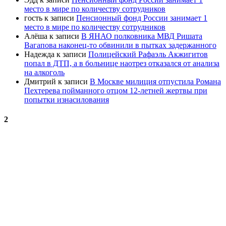
место в мире по количеству сотрудников
гость
к записи
Пенсионный фонд России занимает 1
место в мире по количеству сотрудников
Алёша
к записи
В ЯНАО полковника МВД Ришата
Вагапова наконец-то обвинили в пытках задержанного
Надежда
к записи
Полицейский Рафаэль Акжигитов
попал в ДТП, а в больнице наотрез отказался от анализа
на алкоголь
Дмитрий
к записи
В Москве милиция отпустила Романа
Пехтерева пойманного отцом 12-летней жертвы при
попытки изнасилования
2