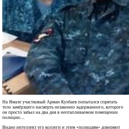
На Ямале участковый Арман Кулбаев попытался спрятать
тело замёрзшего насмерть незаконно задержанного, которого
он просто забыл на два дня в неотапливаемом помещении
полиции…
Видно интеллект его коллеги и этим «полицаям» доверяют