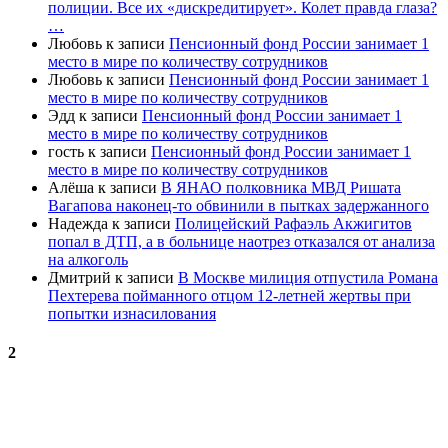
полиции. Все их «дискредитирует». Колет правда глаза?
…
Любовь
к записи
Пенсионный фонд России занимает 1
место в мире по количеству сотрудников
Любовь
к записи
Пенсионный фонд России занимает 1
место в мире по количеству сотрудников
Эдд
к записи
Пенсионный фонд России занимает 1
место в мире по количеству сотрудников
гость
к записи
Пенсионный фонд России занимает 1
место в мире по количеству сотрудников
Алёша
к записи
В ЯНАО полковника МВД Ришата
Вагапова наконец-то обвинили в пытках задержанного
Надежда
к записи
Полицейский Рафаэль Акжигитов
попал в ДТП, а в больнице наотрез отказался от анализа
на алкоголь
Дмитрий
к записи
В Москве милиция отпустила Романа
Пехтерева пойманного отцом 12-летней жертвы при
попытки изнасилования
2