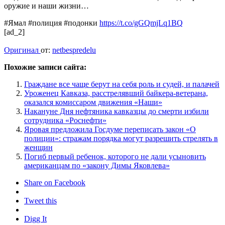
оружие и наши жизни…
#Ямал #полиция #подонки
https://t.co/gGQmjLq1BQ
[ad_2]
Оригинал
от:
netbespredelu
Похожие записи сайта:
Граждане все чаще берут на себя роль и судей, и палачей
Уроженец Кавказа, расстрелявший байкера-ветерана,
оказался комиссаром движения «Наши»
Накануне Дня нефтяника кавказцы до смерти избили
сотрудника «Роснефти»
Яровая предложила Госдуме переписать закон «О
полиции»: стражам порядка могут разрешить стрелять в
женщин
Погиб первый ребенок, которого не дали усыновить
американцам по «закону Димы Яковлева»
Share on Facebook
Tweet this
Digg It