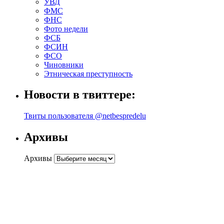
УВД
ФМС
ФНС
Фото недели
ФСБ
ФСИН
ФСО
Чиновники
Этническая преступность
Новости в твиттере:
Твиты пользователя @netbespredelu
Архивы
Архивы