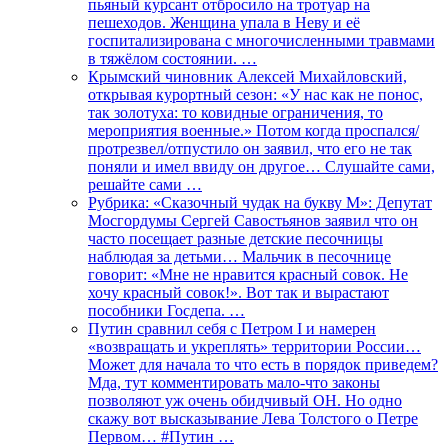
пьяный курсант отбросило на тротуар на
пешеходов. Женщина упала в Неву и её
госпитализирована с многочисленными травмами
в тяжёлом состоянии. …
Крымский чиновник Алексей Михайловский,
открывая курортный сезон: «У нас как не понос,
так золотуха: то ковидные ограничения, то
мероприятия военные.» Потом когда проспался/
протрезвел/отпустило он заявил, что его не так
поняли и имел ввиду он другое… Слушайте сами,
решайте сами …
Рубрика: «Сказочный чудак на букву М»: Депутат
Мосгордумы Сергей Савостьянов заявил что он
часто посещает разные детские песочницы
наблюдая за детьми… Мальчик в песочнице
говорит: «Мне не нравится красный совок. Не
хочу красный совок!». Вот так и вырастают
пособники Госдепа. …
Путин сравнил себя с Петром I и намерен
«возвращать и укреплять» территории России…
Может для начала то что есть в порядок приведем?
Мда, тут комментировать мало-что законы
позволяют уж очень обидчивый ОН. Но одно
скажу вот высказывание Лева Толстого о Петре
Первом… #Путин …