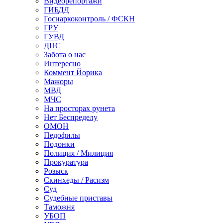
Видеорепортажи
ГИБДД
Госнаркоконтроль / ФСКН
ГРУ
ГУВД
ДПС
Забота о нас
Интересно
Коммент Йорика
Мажоры
МВД
МЧС
На просторах рунета
Нет Беспределу
ОМОН
Педофилы
Подонки
Полиция / Милиция
Прокуратура
Розыск
Скинхеды / Расизм
Суд
Судебные приставы
Таможня
УБОП