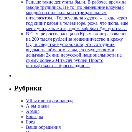
Раньше такие депутаты были. В рабочее время на
заводе трудились. Не то что нынешние клоуны с
мордой на пол экрана и отрицательным
интеллектом. «Голосуешь за худого, – глядь, через
год сидит кабан в телевизоре, рожа, что жопа, ещё
меня учит, как жить, гад!»- х/ф Брат #депутаты …
В Самаре росгвардееца из Крыма «оштрафовали»
на 200 тысяч рублей за мошенничество и кражу
Суд и следствие установили, что сотрудник
ведомства обманом завладел имуществом и
деньгами 2х лиц нерусской национальности на
сумму более 204 тысяч рублей Просто
оштрафовали… #росгвардия …
Рубрики
VIPы или слуги народа
А вы знали
Армия
Блогеры
Бред
Ваши обращения