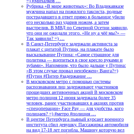
=) #Михалков …
Рубрика «В мире животных»: Во Владикавказе
мужчина напал на пожилого таксиста, родные
пострадавшего в ответ прямо в больнице убили
его несколько раз ударив ножом, а затем
выстрелив. В МВД по Северной Осетии заявили,
что они не ожидали этого. «Не ну а чёё мы?» —
Так заявили? =) …
В Санкт-Петербурге задержали активиста за
плакат с цитатой Путина, на плакате было
высказывание Путина: «Самое страшное для
политика — вцепиться в свое кресло руками и
зубами». Напомним, что было дальше у Путина:
«В этом случае провал неизбежен» Ванга?=)
#Путин #Питер #задержание …
В московском метро с помощью системы
распознавания лиц задерживают участников
прошедших антивоенных акций В московском
метро полиция 12 июня задержала более 35
человек, ранее участвовавших в акциях против
«спецоперации» Face Pay — для удобства, кого
полицаев? =) #метро #полиция …
В центре Петербурга пьяный курсант военного
института сбил девушку. Пассажирка автомобиля
на вид 17-18 лет погибла. Машину которую вел