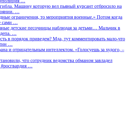
о #полиция …
огибла. Машину которую вел пьяный курсант отбросило на
тоянии. …
идные ограничения, то мероприятия военные.» Потом когда
е сами …
азные детские песочницы наблюдая за детьми… Мальчик в
сдепа. …
сть в порядок приведем? Мда, тут комментировать мало-что
утин …
рана и отрицательным интеллектом. «Голосуешь за худого, –
тановили, что сотрудник ведомства обманом завладел
… #росгвардия …