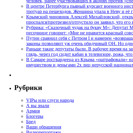
человек, ранее участвовавших в акциях против «сп
В центре Петербурга пьяный курсант военного инст
тротуар на пешеходов. Женщина упала в Неву и её
Крымский чиновник Алексей Михайловский, открывая
проспался/протрезвел/отпустило он заявил, что ег
Рубрика: «Сказочный чудак на букву М»: Депутат 
песочнице говорит: «Мне не нравится красный сово
Путин сравнил себя с Петром I и намерен «возвращ
законы позволяют уж очень обидчивый ОН. Но одн
Раньше такие депутаты были. В рабочее время на з
глядь, через год сидит кабан в телевизоре, рожа, чт
В Самаре росгвардееца из Крыма «оштрафовали» на 
имуществом и деньгами 2х лиц нерусской национа
Рубрики
VIPы или слуги народа
А вы знали
Армия
Блогеры
Бред
Ваши обращения
Видеорепортажи