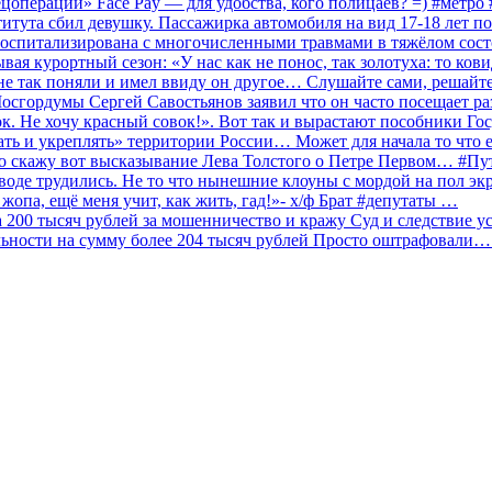
ецоперации» Face Pay — для удобства, кого полицаев? =) #метр
итута сбил девушку. Пассажирка автомобиля на вид 17-18 лет п
 госпитализирована с многочисленными травмами в тяжёлом сос
 курортный сезон: «У нас как не понос, так золотуха: то ков
о не так поняли и имел ввиду он другое… Слушайте сами, решайт
Мосгордумы Сергей Савостьянов заявил что он часто посещает р
к. Не хочу красный совок!». Вот так и вырастают пособники Го
ать и укреплять» территории России… Может для начала то что е
о скажу вот высказывание Лева Толстого о Петре Первом… #П
аводе трудились. Не то что нынешние клоуны с мордой на пол эк
о жопа, ещё меня учит, как жить, гад!»- х/ф Брат #депутаты …
200 тысяч рублей за мошенничество и кражу Суд и следствие ус
льности на сумму более 204 тысяч рублей Просто оштрафовали