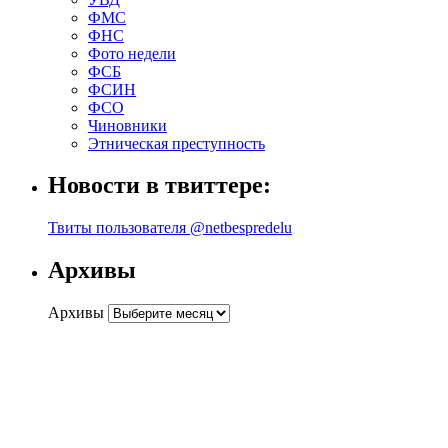
ФМС
ФНС
Фото недели
ФСБ
ФСИН
ФСО
Чиновники
Этническая преступность
Новости в твиттере:
Твиты пользователя @netbespredelu
Архивы
Архивы