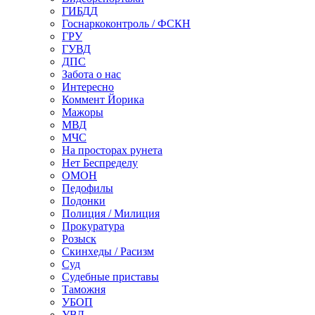
ГИБДД
Госнаркоконтроль / ФСКН
ГРУ
ГУВД
ДПС
Забота о нас
Интересно
Коммент Йорика
Мажоры
МВД
МЧС
На просторах рунета
Нет Беспределу
ОМОН
Педофилы
Подонки
Полиция / Милиция
Прокуратура
Розыск
Скинхеды / Расизм
Суд
Судебные приставы
Таможня
УБОП
УВД