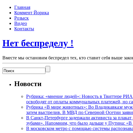
Главная
Коммент Йорика
Розыск
Видео
Контакты
Нет беспределу !
Вместе мы остановим беспредел тех, кто ставит себя выше зако
Новости
Рубрика: «мнение людей»: Новость в Твиттере РИА
освободят от оплаты коммунальных платежей, но с
Рубрика «В мире животных»: Во Владикавказе мужчи
затем выстрелив. В МВД по Северной Осетии заявил
В Санкт-Петербурге задержали активиста за плакат
зубами». Напомним, что было дальше у Путина: «В
В московском метро с помощью системы распознав