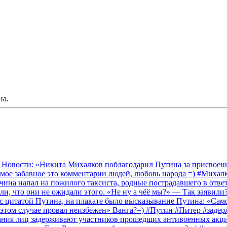
на.
 Новости: «Никита Михалков поблагодарил Путина за присвоение
амое забавное это комментарии людей, любовь народа =) #Миха
на напал на пожилого таксиста, родные пострадавшего в ответ 
и, что они не ожидали этого. «Не ну а чёё мы?» — Так заявили
 с цитатой Путина, на плакате было высказывание Путина: «Сам
 этом случае провал неизбежен» Ванга?=) #Путин #Питер #заде
ания лиц задерживают участников прошедших антивоенных акций