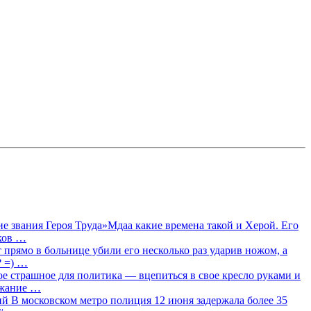
 звания Героя Труда»Мдаа какие времена такой и Херой. Его
лков …
прямо в больнице убили его несколько раз ударив ножом, а
? =) …
ое страшное для политика — вцепиться в свое кресло руками и
ржание …
 В московском метро полиция 12 июня задержала более 35