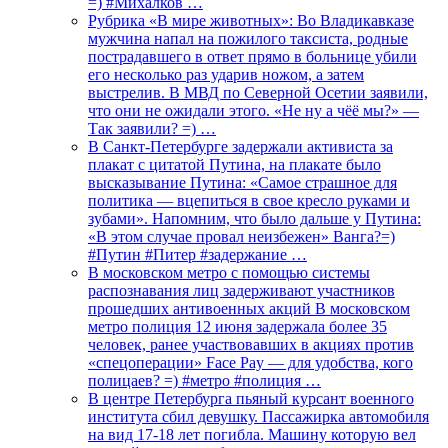
=) #Михалков …
Рубрика «В мире животных»: Во Владикавказе
мужчина напал на пожилого таксиста, родные
пострадавшего в ответ прямо в больнице убили
его несколько раз ударив ножом, а затем
выстрелив. В МВД по Северной Осетии заявили,
что они не ожидали этого. «Не ну а чёё мы?» —
Так заявили? =) …
В Санкт-Петербурге задержали активиста за
плакат с цитатой Путина, на плакате было
высказывание Путина: «Самое страшное для
политика — вцепиться в свое кресло руками и
зубами». Напомним, что было дальше у Путина:
«В этом случае провал неизбежен» Ванга?=)
#Путин #Питер #задержание …
В московском метро с помощью системы
распознавания лиц задерживают участников
прошедших антивоенных акций В московском
метро полиция 12 июня задержала более 35
человек, ранее участвовавших в акциях против
«спецоперации» Face Pay — для удобства, кого
полицаев? =) #метро #полиция …
В центре Петербурга пьяный курсант военного
института сбил девушку. Пассажирка автомобиля
на вид 17-18 лет погибла. Машину которую вел