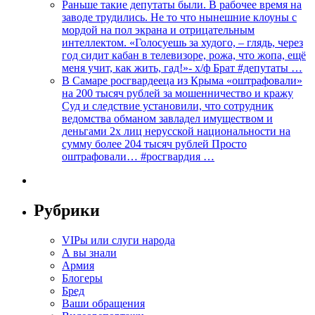
Раньше такие депутаты были. В рабочее время на
заводе трудились. Не то что нынешние клоуны с
мордой на пол экрана и отрицательным
интеллектом. «Голосуешь за худого, – глядь, через
год сидит кабан в телевизоре, рожа, что жопа, ещё
меня учит, как жить, гад!»- х/ф Брат #депутаты …
В Самаре росгвардееца из Крыма «оштрафовали»
на 200 тысяч рублей за мошенничество и кражу
Суд и следствие установили, что сотрудник
ведомства обманом завладел имуществом и
деньгами 2х лиц нерусской национальности на
сумму более 204 тысяч рублей Просто
оштрафовали… #росгвардия …
Рубрики
VIPы или слуги народа
А вы знали
Армия
Блогеры
Бред
Ваши обращения