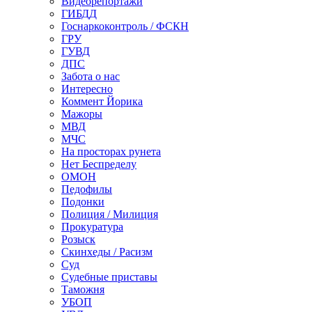
Видеорепортажи
ГИБДД
Госнаркоконтроль / ФСКН
ГРУ
ГУВД
ДПС
Забота о нас
Интересно
Коммент Йорика
Мажоры
МВД
МЧС
На просторах рунета
Нет Беспределу
ОМОН
Педофилы
Подонки
Полиция / Милиция
Прокуратура
Розыск
Скинхеды / Расизм
Суд
Судебные приставы
Таможня
УБОП