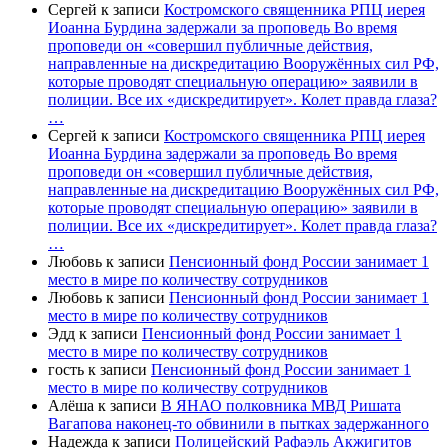
Сергей
к записи
Костромского священника РПЦ иерея
Иоанна Бурдина задержали за проповедь Во время
проповеди он «совершил публичные действия,
направленные на дискредитацию Вооружённых сил РФ,
которые проводят специальную операцию» заявили в
полиции. Все их «дискредитирует». Колет правда глаза?
…
Сергей
к записи
Костромского священника РПЦ иерея
Иоанна Бурдина задержали за проповедь Во время
проповеди он «совершил публичные действия,
направленные на дискредитацию Вооружённых сил РФ,
которые проводят специальную операцию» заявили в
полиции. Все их «дискредитирует». Колет правда глаза?
…
Любовь
к записи
Пенсионный фонд России занимает 1
место в мире по количеству сотрудников
Любовь
к записи
Пенсионный фонд России занимает 1
место в мире по количеству сотрудников
Эдд
к записи
Пенсионный фонд России занимает 1
место в мире по количеству сотрудников
гость
к записи
Пенсионный фонд России занимает 1
место в мире по количеству сотрудников
Алёша
к записи
В ЯНАО полковника МВД Ришата
Вагапова наконец-то обвинили в пытках задержанного
Надежда
к записи
Полицейский Рафаэль Акжигитов