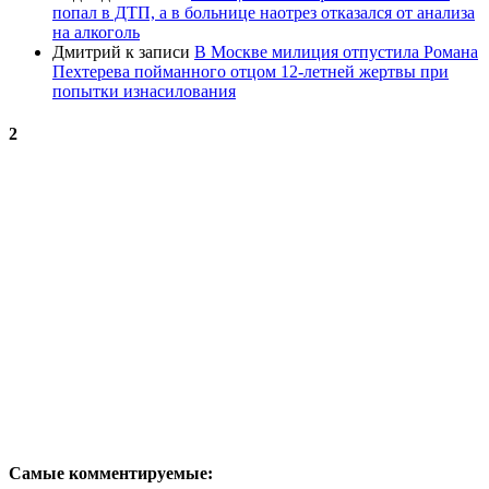
попал в ДТП, а в больнице наотрез отказался от анализа
на алкоголь
Дмитрий
к записи
В Москве милиция отпустила Романа
Пехтерева пойманного отцом 12-летней жертвы при
попытки изнасилования
2
Самые комментируемые: