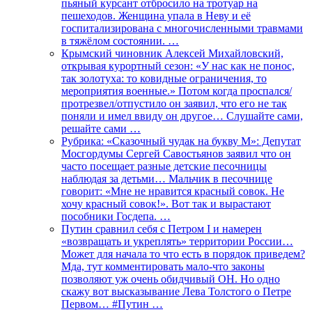
пьяный курсант отбросило на тротуар на
пешеходов. Женщина упала в Неву и её
госпитализирована с многочисленными травмами
в тяжёлом состоянии. …
Крымский чиновник Алексей Михайловский,
открывая курортный сезон: «У нас как не понос,
так золотуха: то ковидные ограничения, то
мероприятия военные.» Потом когда проспался/
протрезвел/отпустило он заявил, что его не так
поняли и имел ввиду он другое… Слушайте сами,
решайте сами …
Рубрика: «Сказочный чудак на букву М»: Депутат
Мосгордумы Сергей Савостьянов заявил что он
часто посещает разные детские песочницы
наблюдая за детьми… Мальчик в песочнице
говорит: «Мне не нравится красный совок. Не
хочу красный совок!». Вот так и вырастают
пособники Госдепа. …
Путин сравнил себя с Петром I и намерен
«возвращать и укреплять» территории России…
Может для начала то что есть в порядок приведем?
Мда, тут комментировать мало-что законы
позволяют уж очень обидчивый ОН. Но одно
скажу вот высказывание Лева Толстого о Петре
Первом… #Путин …