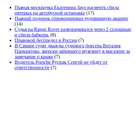
Пьяная москвичка Екатерина Заул насмерть сбила
пятерых на автобусной остановке
(17)
Пьяный подонок спровоцировал чудовищную аварию
(14)
Судья на Range Rover разворачивался через 2 сплошные
и сбила байкера.
(8)
Правовой беспредел в России
(7)
В Самаре судят дважды судимого боксера Виталия
Панкратова, зверски забившего мужчину в магазине за
замечание о краже
(7)
Водитель Porsche Руснак Сергей не уйдет от
ответственности
(7)