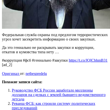
Федеральная служба охраны под предлогом террористических
угроз хочет засекретить информацию о своих закупках.
Да это гениально не раскрывать закупки и коррупции,
откатов и кумовства типа нету …
#коррупция #фсб #гениально #закупки
https://t.co/JQICbhmB31
[ad_2]
Оригинал
от:
netbespredelu
Похожие записи сайта:
Руководство ФСБ России заработало миллионы
долларов на сделках с землей бывшего ведомственного
детсада
Реванш ФСБ: как строили систему политических
преследований