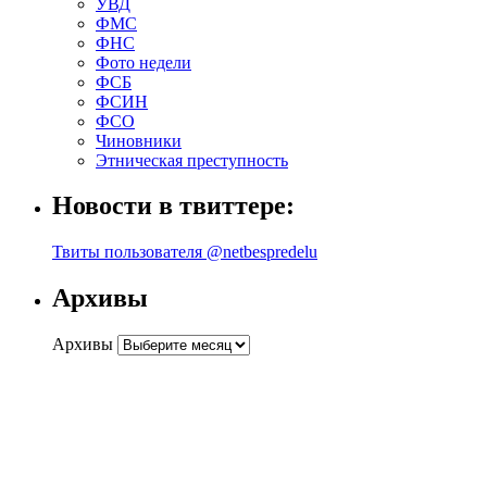
УВД
ФМС
ФНС
Фото недели
ФСБ
ФСИН
ФСО
Чиновники
Этническая преступность
Новости в твиттере:
Твиты пользователя @netbespredelu
Архивы
Архивы