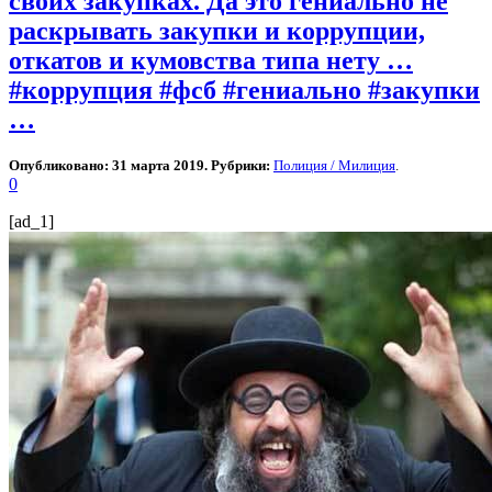
своих закупках. Да это гениально не
раскрывать закупки и коррупции,
откатов и кумовства типа нету …
#коррупция #фсб #гениально #закупки
…
Опубликовано: 31 марта 2019. Рубрики:
Полиция / Милиция
.
0
[ad_1]