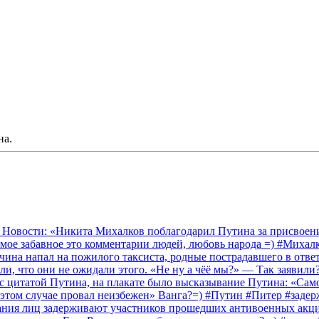
на.
 Новости: «Никита Михалков поблагодарил Путина за присвоение
амое забавное это комментарии людей, любовь народа =) #Миха
на напал на пожилого таксиста, родные пострадавшего в ответ 
и, что они не ожидали этого. «Не ну а чёё мы?» — Так заявили
 с цитатой Путина, на плакате было высказывание Путина: «Сам
 этом случае провал неизбежен» Ванга?=) #Путин #Питер #заде
ания лиц задерживают участников прошедших антивоенных акций