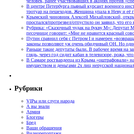
человек, ранее участвовавших в акциях против «сп
В центре Петербурга пьяный курсант военного инст
тротуар на пешеходов. Женщина упала в Неву и её
Крымский чиновник Алексей Михайловский, открывая
проспался/протрезвел/отпустило он заявил, что ег
Рубрика: «Сказочный чудак на букву М»: Депутат 
песочнице говорит: «Мне не нравится красный сово
Путин сравнил себя с Петром I и намерен «возвращ
законы позволяют уж очень обидчивый ОН. Но одн
Раньше такие депутаты были. В рабочее время на з
глядь, через год сидит кабан в телевизоре, рожа, чт
В Самаре росгвардееца из Крыма «оштрафовали» на 
имуществом и деньгами 2х лиц нерусской национа
Рубрики
VIPы или слуги народа
А вы знали
Армия
Блогеры
Бред
Ваши обращения
Видеорепортажи