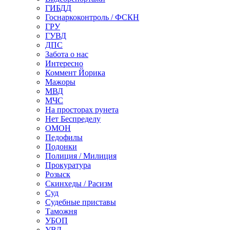
ГИБДД
Госнаркоконтроль / ФСКН
ГРУ
ГУВД
ДПС
Забота о нас
Интересно
Коммент Йорика
Мажоры
МВД
МЧС
На просторах рунета
Нет Беспределу
ОМОН
Педофилы
Подонки
Полиция / Милиция
Прокуратура
Розыск
Скинхеды / Расизм
Суд
Судебные приставы
Таможня
УБОП
УВД