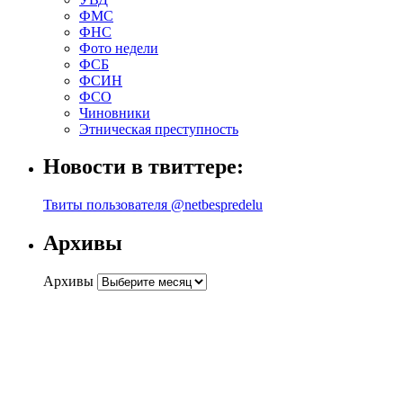
ФМС
ФНС
Фото недели
ФСБ
ФСИН
ФСО
Чиновники
Этническая преступность
Новости в твиттере:
Твиты пользователя @netbespredelu
Архивы
Архивы