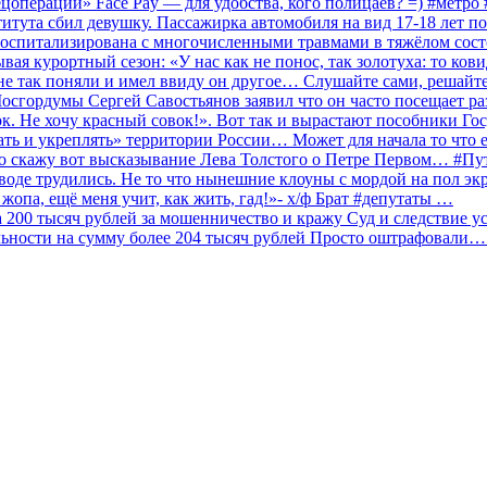
ецоперации» Face Pay — для удобства, кого полицаев? =) #метр
итута сбил девушку. Пассажирка автомобиля на вид 17-18 лет п
 госпитализирована с многочисленными травмами в тяжёлом сос
 курортный сезон: «У нас как не понос, так золотуха: то ков
о не так поняли и имел ввиду он другое… Слушайте сами, решайт
Мосгордумы Сергей Савостьянов заявил что он часто посещает р
к. Не хочу красный совок!». Вот так и вырастают пособники Го
ать и укреплять» территории России… Может для начала то что е
о скажу вот высказывание Лева Толстого о Петре Первом… #П
аводе трудились. Не то что нынешние клоуны с мордой на пол эк
о жопа, ещё меня учит, как жить, гад!»- х/ф Брат #депутаты …
200 тысяч рублей за мошенничество и кражу Суд и следствие ус
льности на сумму более 204 тысяч рублей Просто оштрафовали