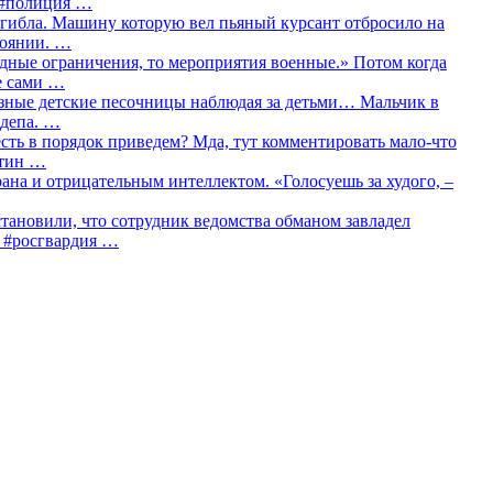
о #полиция …
огибла. Машину которую вел пьяный курсант отбросило на
тоянии. …
идные ограничения, то мероприятия военные.» Потом когда
е сами …
азные детские песочницы наблюдая за детьми… Мальчик в
сдепа. …
сть в порядок приведем? Мда, тут комментировать мало-что
утин …
рана и отрицательным интеллектом. «Голосуешь за худого, –
тановили, что сотрудник ведомства обманом завладел
… #росгвардия …