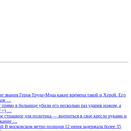
 звания Героя Труда»Мдаа какие времена такой и Херой. Его
лков …
прямо в больнице убили его несколько раз ударив ножом, а
? =) …
ое страшное для политика — вцепиться в свое кресло руками и
ржание …
 В московском метро полиция 12 июня задержала более 35