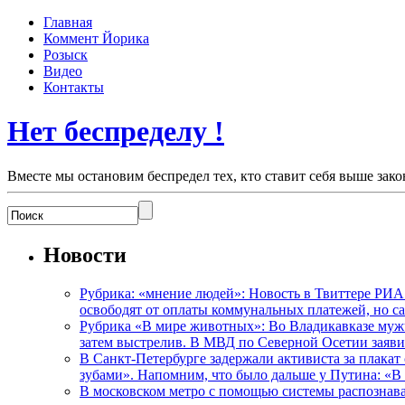
Главная
Коммент Йорика
Розыск
Видео
Контакты
Нет беспределу !
Вместе мы остановим беспредел тех, кто ставит себя выше зако
Новости
Рубрика: «мнение людей»: Новость в Твиттере РИА
освободят от оплаты коммунальных платежей, но с
Рубрика «В мире животных»: Во Владикавказе мужчи
затем выстрелив. В МВД по Северной Осетии заявил
В Санкт-Петербурге задержали активиста за плакат
зубами». Напомним, что было дальше у Путина: «В
В московском метро с помощью системы распознав