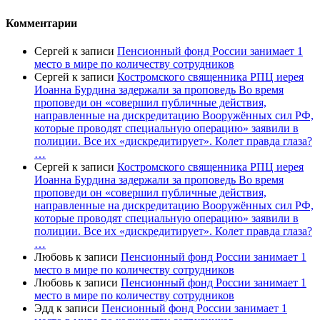
Комментарии
Сергей
к записи
Пенсионный фонд России занимает 1
место в мире по количеству сотрудников
Сергей
к записи
Костромского священника РПЦ иерея
Иоанна Бурдина задержали за проповедь Во время
проповеди он «совершил публичные действия,
направленные на дискредитацию Вооружённых сил РФ,
которые проводят специальную операцию» заявили в
полиции. Все их «дискредитирует». Колет правда глаза?
…
Сергей
к записи
Костромского священника РПЦ иерея
Иоанна Бурдина задержали за проповедь Во время
проповеди он «совершил публичные действия,
направленные на дискредитацию Вооружённых сил РФ,
которые проводят специальную операцию» заявили в
полиции. Все их «дискредитирует». Колет правда глаза?
…
Любовь
к записи
Пенсионный фонд России занимает 1
место в мире по количеству сотрудников
Любовь
к записи
Пенсионный фонд России занимает 1
место в мире по количеству сотрудников
Эдд
к записи
Пенсионный фонд России занимает 1