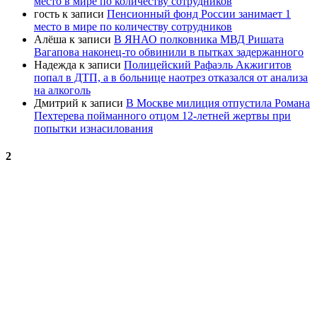
место в мире по количеству сотрудников
гость
к записи
Пенсионный фонд России занимает 1
место в мире по количеству сотрудников
Алёша
к записи
В ЯНАО полковника МВД Ришата
Вагапова наконец-то обвинили в пытках задержанного
Надежда
к записи
Полицейский Рафаэль Акжигитов
попал в ДТП, а в больнице наотрез отказался от анализа
на алкоголь
Дмитрий
к записи
В Москве милиция отпустила Романа
Пехтерева пойманного отцом 12-летней жертвы при
попытки изнасилования
2