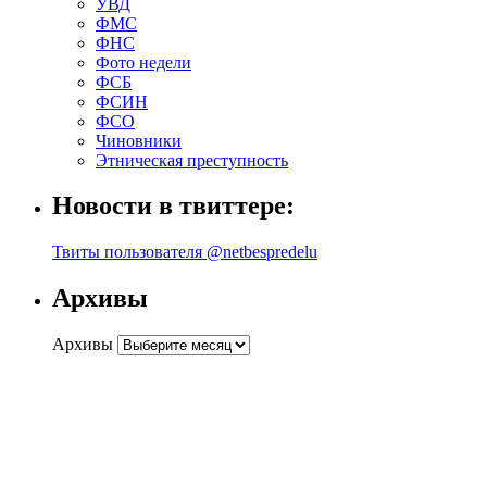
УВД
ФМС
ФНС
Фото недели
ФСБ
ФСИН
ФСО
Чиновники
Этническая преступность
Новости в твиттере:
Твиты пользователя @netbespredelu
Архивы
Архивы