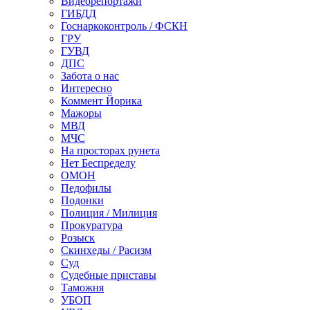
Видеорепортажи
ГИБДД
Госнаркоконтроль / ФСКН
ГРУ
ГУВД
ДПС
Забота о нас
Интересно
Коммент Йорика
Мажоры
МВД
МЧС
На просторах рунета
Нет Беспределу
ОМОН
Педофилы
Подонки
Полиция / Милиция
Прокуратура
Розыск
Скинхеды / Расизм
Суд
Судебные приставы
Таможня
УБОП