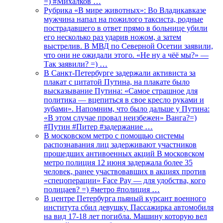
=) #Михалков …
Рубрика «В мире животных»: Во Владикавказе
мужчина напал на пожилого таксиста, родные
пострадавшего в ответ прямо в больнице убили
его несколько раз ударив ножом, а затем
выстрелив. В МВД по Северной Осетии заявили,
что они не ожидали этого. «Не ну а чёё мы?» —
Так заявили? =) …
В Санкт-Петербурге задержали активиста за
плакат с цитатой Путина, на плакате было
высказывание Путина: «Самое страшное для
политика — вцепиться в свое кресло руками и
зубами». Напомним, что было дальше у Путина:
«В этом случае провал неизбежен» Ванга?=)
#Путин #Питер #задержание …
В московском метро с помощью системы
распознавания лиц задерживают участников
прошедших антивоенных акций В московском
метро полиция 12 июня задержала более 35
человек, ранее участвовавших в акциях против
«спецоперации» Face Pay — для удобства, кого
полицаев? =) #метро #полиция …
В центре Петербурга пьяный курсант военного
института сбил девушку. Пассажирка автомобиля
на вид 17-18 лет погибла. Машину которую вел