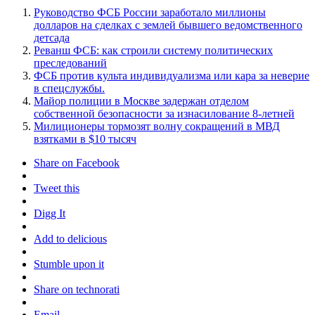
Руководство ФСБ России заработало миллионы
долларов на сделках с землей бывшего ведомственного
детсада
Реванш ФСБ: как строили систему политических
преследований
ФСБ против культа индивидуализма или кара за неверие
в спецслужбы.
Майор полиции в Москве задержан отделом
собственной безопасности за изнасилование 8-летней
Милиционеры тормозят волну сокращений в МВД
взятками в $10 тысяч
Share on Facebook
Tweet this
Digg It
Add to delicious
Stumble upon it
Share on technorati
Email