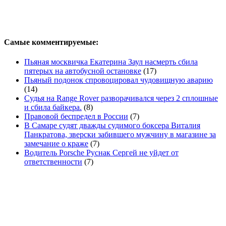
Самые комментируемые:
Пьяная москвичка Екатерина Заул насмерть сбила
пятерых на автобусной остановке
(17)
Пьяный подонок спровоцировал чудовищную аварию
(14)
Судья на Range Rover разворачивался через 2 сплошные
и сбила байкера.
(8)
Правовой беспредел в России
(7)
В Самаре судят дважды судимого боксера Виталия
Панкратова, зверски забившего мужчину в магазине за
замечание о краже
(7)
Водитель Porsche Руснак Сергей не уйдет от
ответственности
(7)