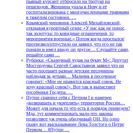
пьяный курсант отбросило на тротуар на
пешеходов. Женщина упала в Неву и её
госпитализирована с многочисленными травмами
в тяжёлом состоянии. …
Крымский чиновник Алексей Михайловский,
открывая курортный сезон: «У нас как не понос,
так золотуха: то ковидные ограничения, то
мероприятия военные.» Потом когда проспался/
протрезвел/отпустило он заявил, что его не так
поняли и имел ввиду он другое… Слушайте сами,
решайте сами …
Рубрика: «Сказочный чудак на букву М»: Депутат
Мосгордумы Сергей Савостьянов заявил что он
часто посещает разные детские песочницы
наблюдая за детьми… Мальчик в песочнице
говорит: «Мне не нравится красный совок. Не
хочу красный совок!». Вот так и вырастают
пособники Госдепа. …
Путин сравнил себя с Петром I и намерен
«возвращать и укреплять» территории России…
Может для начала то что есть в порядок приведем?
Мда, тут комментировать мало-что законы
позволяют уж очень обидчивый ОН. Но одно
скажу вот высказывание Лева Толстого о Петре
Первом… #Путин …