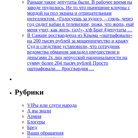
Раньше такие депутаты были. В рабочее время на
заводе трудились. Не то что нынешние клоуны с
мордой на пол экрана и отрицательным
интеллектом. «Голосуешь за худого, – глядь, через
год сидит кабан в телевизоре, рожа, что жопа, ещё
меня учит, как жить, гад!»- х/ф Брат #депутаты …
В Самаре росгвардееца из Крыма «оштрафовали»
на 200 тысяч рублей за мошенничество и кражу
Суд и следствие установили, что сотрудник
ведомства обманом завладел имуществом и
деньгами 2х лиц нерусской национальности на
сумму более 204 тысяч рублей Просто
оштрафовали… #росгвардия …
Рубрики
VIPы или слуги народа
А вы знали
Армия
Блогеры
Бред
Ваши обращения