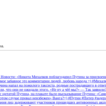
на.
 Новости: «Никита Михалков поблагодарил Путина за присвоение
амое забавное это комментарии людей, любовь народа =) #Миха
на напал на пожилого таксиста, родные пострадавшего в ответ 
и, что они не ожидали этого. «Не ну а чёё мы?» — Так заявили
 с цитатой Путина, на плакате было высказывание Путина: «Сам
 этом случае провал неизбежен» Ванга?=) #Путин #Питер #заде
ания лиц задерживают участников прошедших антивоенных акций