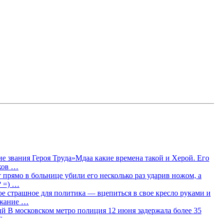
 звания Героя Труда»Мдаа какие времена такой и Херой. Его
лков …
прямо в больнице убили его несколько раз ударив ножом, а
? =) …
ое страшное для политика — вцепиться в свое кресло руками и
ржание …
 В московском метро полиция 12 июня задержала более 35