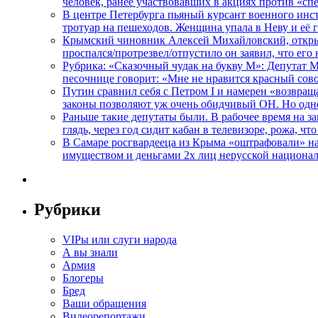
человек, ранее участвовавших в акциях против «сп
В центре Петербурга пьяный курсант военного инст
тротуар на пешеходов. Женщина упала в Неву и её
Крымский чиновник Алексей Михайловский, открывая
проспался/протрезвел/отпустило он заявил, что ег
Рубрика: «Сказочный чудак на букву М»: Депутат 
песочнице говорит: «Мне не нравится красный сово
Путин сравнил себя с Петром I и намерен «возвращ
законы позволяют уж очень обидчивый ОН. Но одн
Раньше такие депутаты были. В рабочее время на з
глядь, через год сидит кабан в телевизоре, рожа, чт
В Самаре росгвардееца из Крыма «оштрафовали» на 
имуществом и деньгами 2х лиц нерусской национа
Рубрики
VIPы или слуги народа
А вы знали
Армия
Блогеры
Бред
Ваши обращения
Видеорепортажи