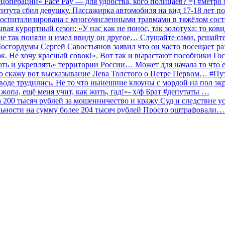
ецоперации» Face Pay — для удобства, кого полицаев? =) #метр
итута сбил девушку. Пассажирка автомобиля на вид 17-18 лет п
 госпитализирована с многочисленными травмами в тяжёлом сос
 курортный сезон: «У нас как не понос, так золотуха: то ков
о не так поняли и имел ввиду он другое… Слушайте сами, решайт
Мосгордумы Сергей Савостьянов заявил что он часто посещает р
к. Не хочу красный совок!». Вот так и вырастают пособники Го
ать и укреплять» территории России… Может для начала то что е
о скажу вот высказывание Лева Толстого о Петре Первом… #П
аводе трудились. Не то что нынешние клоуны с мордой на пол эк
о жопа, ещё меня учит, как жить, гад!»- х/ф Брат #депутаты …
200 тысяч рублей за мошенничество и кражу Суд и следствие ус
льности на сумму более 204 тысяч рублей Просто оштрафовали