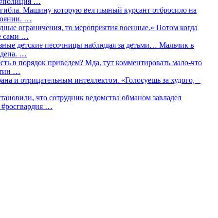
о #полиция …
огибла. Машину которую вел пьяный курсант отбросило на
тоянии. …
идные ограничения, то мероприятия военные.» Потом когда
е сами …
азные детские песочницы наблюдая за детьми… Мальчик в
сдепа. …
сть в порядок приведем? Мда, тут комментировать мало-что
утин …
рана и отрицательным интеллектом. «Голосуешь за худого, –
тановили, что сотрудник ведомства обманом завладел
… #росгвардия …