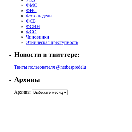
ФМС
ФНС
Фото недели
ФСБ
ФСИН
ФСО
Чиновники
Этническая преступность
Новости в твиттере:
Твиты пользователя @netbespredelu
Архивы
Архивы