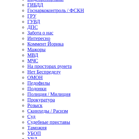
ГИБДД
Госнаркоконтроль / ФСКН
ГРУ
ГУВД
ДПС
Забота о нас
Интересно
Коммент Йорика
Мажоры
МВД
МЧС
На просторах рунета
Нет Беспределу
ОМОН
Педофилы
Подонки
Полиция / Милиция
Прокуратура
Розыск
Скинхеды / Расизм
Суд
Судебные приставы
Таможня
УБОП
УВД