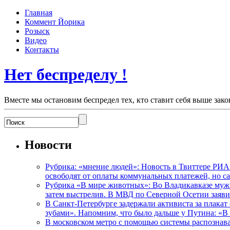
Главная
Коммент Йорика
Розыск
Видео
Контакты
Нет беспределу !
Вместе мы остановим беспредел тех, кто ставит себя выше зако
Новости
Рубрика: «мнение людей»: Новость в Твиттере РИА
освободят от оплаты коммунальных платежей, но с
Рубрика «В мире животных»: Во Владикавказе мужчи
затем выстрелив. В МВД по Северной Осетии заявил
В Санкт-Петербурге задержали активиста за плакат
зубами». Напомним, что было дальше у Путина: «В
В московском метро с помощью системы распознав