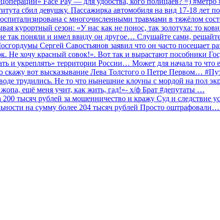
ецоперации» Face Pay — для удобства, кого полицаев? =) #метр
итута сбил девушку. Пассажирка автомобиля на вид 17-18 лет п
 госпитализирована с многочисленными травмами в тяжёлом сос
 курортный сезон: «У нас как не понос, так золотуха: то ков
о не так поняли и имел ввиду он другое… Слушайте сами, решайт
Мосгордумы Сергей Савостьянов заявил что он часто посещает р
к. Не хочу красный совок!». Вот так и вырастают пособники Го
ать и укреплять» территории России… Может для начала то что е
о скажу вот высказывание Лева Толстого о Петре Первом… #П
аводе трудились. Не то что нынешние клоуны с мордой на пол эк
о жопа, ещё меня учит, как жить, гад!»- х/ф Брат #депутаты …
200 тысяч рублей за мошенничество и кражу Суд и следствие ус
льности на сумму более 204 тысяч рублей Просто оштрафовали