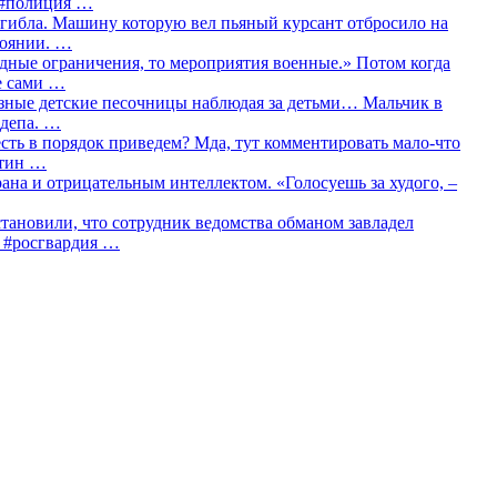
о #полиция …
огибла. Машину которую вел пьяный курсант отбросило на
тоянии. …
идные ограничения, то мероприятия военные.» Потом когда
е сами …
азные детские песочницы наблюдая за детьми… Мальчик в
сдепа. …
сть в порядок приведем? Мда, тут комментировать мало-что
утин …
рана и отрицательным интеллектом. «Голосуешь за худого, –
тановили, что сотрудник ведомства обманом завладел
… #росгвардия …