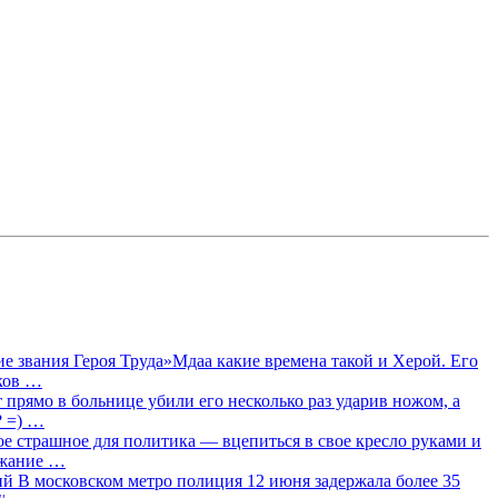
 звания Героя Труда»Мдаа какие времена такой и Херой. Его
лков …
прямо в больнице убили его несколько раз ударив ножом, а
? =) …
ое страшное для политика — вцепиться в свое кресло руками и
ржание …
 В московском метро полиция 12 июня задержала более 35