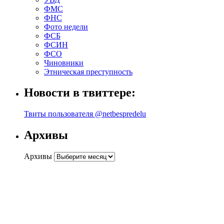
ФМС
ФНС
Фото недели
ФСБ
ФСИН
ФСО
Чиновники
Этническая преступность
Новости в твиттере:
Твиты пользователя @netbespredelu
Архивы
Архивы