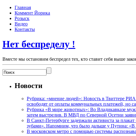
Главная
Коммент Йорика
Розыск
Видео
Контакты
Нет беспределу !
Вместе мы остановим беспредел тех, кто ставит себя выше зако
Новости
Рубрика: «мнение людей»: Новость в Твиттере РИА
освободят от оплаты коммунальных платежей, но с
Рубрика «В мире животных»: Во Владикавказе мужчи
затем выстрелив. В МВД по Северной Осетии заявил
В Санкт-Петербурге задержали активиста за плакат
зубами». Напомним, что было дальше у Путина: «В
В московском метро с помощью системы распознав