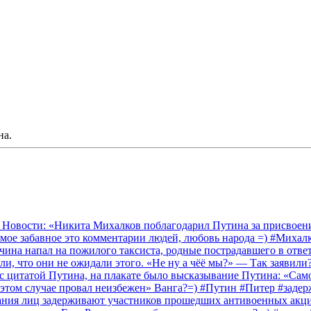
на.
 Новости: «Никита Михалков поблагодарил Путина за присвоение
амое забавное это комментарии людей, любовь народа =) #Миха
на напал на пожилого таксиста, родные пострадавшего в ответ 
и, что они не ожидали этого. «Не ну а чёё мы?» — Так заявили
 с цитатой Путина, на плакате было высказывание Путина: «Сам
 этом случае провал неизбежен» Ванга?=) #Путин #Питер #заде
ания лиц задерживают участников прошедших антивоенных акций