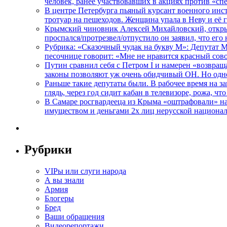
человек, ранее участвовавших в акциях против «сп
В центре Петербурга пьяный курсант военного инст
тротуар на пешеходов. Женщина упала в Неву и её
Крымский чиновник Алексей Михайловский, открывая
проспался/протрезвел/отпустило он заявил, что ег
Рубрика: «Сказочный чудак на букву М»: Депутат 
песочнице говорит: «Мне не нравится красный сово
Путин сравнил себя с Петром I и намерен «возвращ
законы позволяют уж очень обидчивый ОН. Но одн
Раньше такие депутаты были. В рабочее время на з
глядь, через год сидит кабан в телевизоре, рожа, чт
В Самаре росгвардееца из Крыма «оштрафовали» на 
имуществом и деньгами 2х лиц нерусской национа
Рубрики
VIPы или слуги народа
А вы знали
Армия
Блогеры
Бред
Ваши обращения
Видеорепортажи