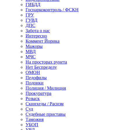
ГИБДД
Госнаркоконтроль / ФСКН
ГРУ
ГУВД
ДПС
Забота о нас
Интересно
Коммент Йорика
Мажоры
МВД
МЧС
На просторах рунета
Нет Беспределу
ОМОН
Педофилы
Подонки
Полиция / Милиция
Прокуратура
Розыск
Скинхеды / Расизм
Суд
Судебные приставы
Таможня
УБОП
УВД