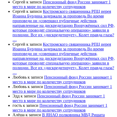
Сергей
к записи
Пенсионный фонд России занимает 1
место в мире по количеству сотрудников
Сергей
к записи
Костромского священника РПЦ иерея
Иоанна Бурдина задержали за проповедь Во время
проповеди он «совершил публичные действия,
направленные на дискредитацию Вооружённых сил РФ,
которые проводят специальную операцию» заявили в
полиции. Все их «дискредитирует». Колет правда глаза?
…
Сергей
к записи
Костромского священника РПЦ иерея
Иоанна Бурдина задержали за проповедь Во время
проповеди он «совершил публичные действия,
направленные на дискредитацию Вооружённых сил РФ,
которые проводят специальную операцию» заявили в
полиции. Все их «дискредитирует». Колет правда глаза?
…
Любовь
к записи
Пенсионный фонд России занимает 1
место в мире по количеству сотрудников
Любовь
к записи
Пенсионный фонд России занимает 1
место в мире по количеству сотрудников
Эдд
к записи
Пенсионный фонд России занимает 1
место в мире по количеству сотрудников
гость
к записи
Пенсионный фонд России занимает 1
место в мире по количеству сотрудников
Алёша
к записи
В ЯНАО полковника МВД Ришата