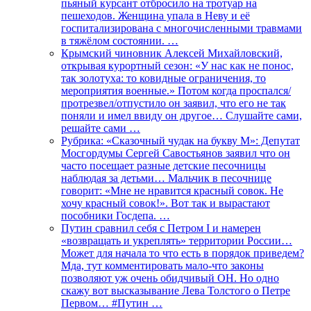
пьяный курсант отбросило на тротуар на
пешеходов. Женщина упала в Неву и её
госпитализирована с многочисленными травмами
в тяжёлом состоянии. …
Крымский чиновник Алексей Михайловский,
открывая курортный сезон: «У нас как не понос,
так золотуха: то ковидные ограничения, то
мероприятия военные.» Потом когда проспался/
протрезвел/отпустило он заявил, что его не так
поняли и имел ввиду он другое… Слушайте сами,
решайте сами …
Рубрика: «Сказочный чудак на букву М»: Депутат
Мосгордумы Сергей Савостьянов заявил что он
часто посещает разные детские песочницы
наблюдая за детьми… Мальчик в песочнице
говорит: «Мне не нравится красный совок. Не
хочу красный совок!». Вот так и вырастают
пособники Госдепа. …
Путин сравнил себя с Петром I и намерен
«возвращать и укреплять» территории России…
Может для начала то что есть в порядок приведем?
Мда, тут комментировать мало-что законы
позволяют уж очень обидчивый ОН. Но одно
скажу вот высказывание Лева Толстого о Петре
Первом… #Путин …