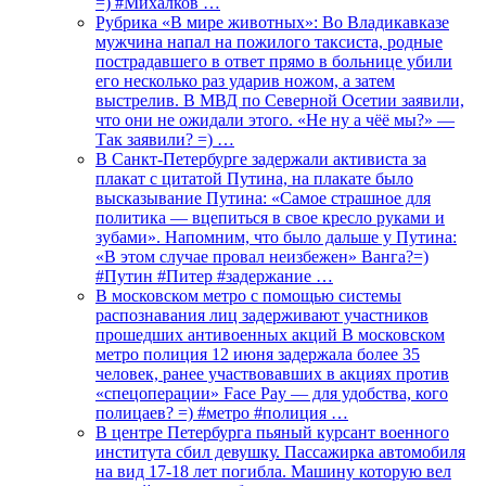
=) #Михалков …
Рубрика «В мире животных»: Во Владикавказе
мужчина напал на пожилого таксиста, родные
пострадавшего в ответ прямо в больнице убили
его несколько раз ударив ножом, а затем
выстрелив. В МВД по Северной Осетии заявили,
что они не ожидали этого. «Не ну а чёё мы?» —
Так заявили? =) …
В Санкт-Петербурге задержали активиста за
плакат с цитатой Путина, на плакате было
высказывание Путина: «Самое страшное для
политика — вцепиться в свое кресло руками и
зубами». Напомним, что было дальше у Путина:
«В этом случае провал неизбежен» Ванга?=)
#Путин #Питер #задержание …
В московском метро с помощью системы
распознавания лиц задерживают участников
прошедших антивоенных акций В московском
метро полиция 12 июня задержала более 35
человек, ранее участвовавших в акциях против
«спецоперации» Face Pay — для удобства, кого
полицаев? =) #метро #полиция …
В центре Петербурга пьяный курсант военного
института сбил девушку. Пассажирка автомобиля
на вид 17-18 лет погибла. Машину которую вел