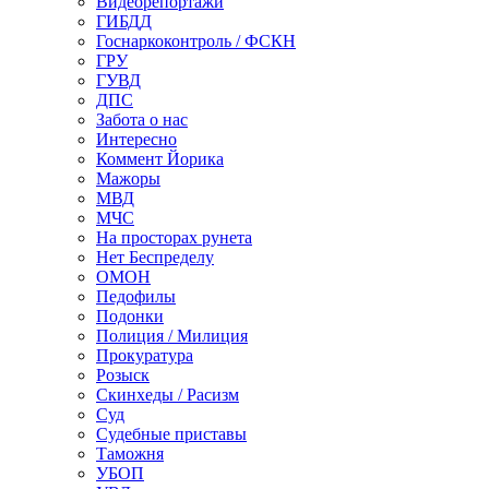
Видеорепортажи
ГИБДД
Госнаркоконтроль / ФСКН
ГРУ
ГУВД
ДПС
Забота о нас
Интересно
Коммент Йорика
Мажоры
МВД
МЧС
На просторах рунета
Нет Беспределу
ОМОН
Педофилы
Подонки
Полиция / Милиция
Прокуратура
Розыск
Скинхеды / Расизм
Суд
Судебные приставы
Таможня
УБОП