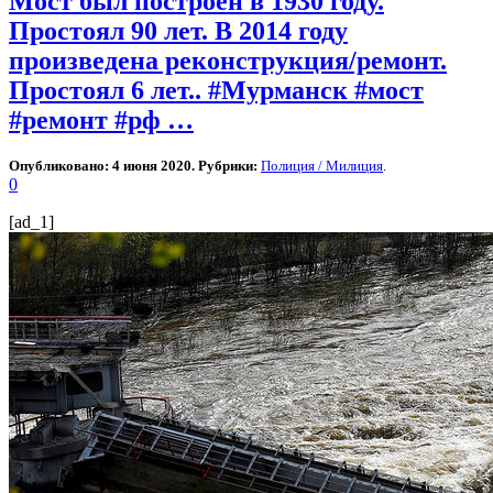
Мост был построен в 1930 году.
Простоял 90 лет. В 2014 году
произведена реконструкция/ремонт.
Простоял 6 лет.. #Мурманск #мост
#ремонт #рф …
Опубликовано: 4 июня 2020. Рубрики:
Полиция / Милиция
.
0
[ad_1]