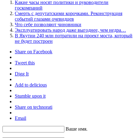
Какие часы носят политики и руководители
госкомпаний
Смерть с депутатскими корочками. Реконструкция
событий глазами очевидцев
Что себе позволяют чиновники
Эксплуатировать народ даже выгоднее, чем недра…
В Якутии 240 млн потратили на проект моста, который
не будет построен
Share on Facebook
Tweet this
Digg It
Add to delicious
Stumble upon it
Share on technorati
Email
Ваше имя.