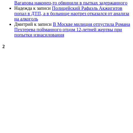
Вагапова наконец-то обвинили в пытках задержанного
Надежда
к записи
Полицейский Рафаэль Акжигитов
попал в ДТП, а в больнице наотрез отказался от анализа
на алкоголь
Дмитрий
к записи
В Москве милиция отпустила Романа
Пехтерева пойманного отцом 12-летней жертвы при
попытки изнасилования
2