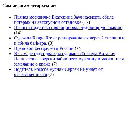
Самые комментируемые:
Пьяная москвичка Екатерина Заул насмерть сбила
пятерых на автобусной остановке
(17)
Пьяный подонок спровоцировал чудовищную аварию
(14)
Судья на Range Rover разворачивался через 2 сплошные
и сбила байкера.
(8)
Правовой беспредел в России
(7)
В Самаре судят дважды судимого боксера Виталия
Панкратова, зверски забившего мужчину в магазине за
замечание о краже
(7)
Водитель Porsche Руснак Сергей не уйдет от
ответственности
(7)