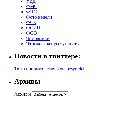
УВД
ФМС
ФНС
Фото недели
ФСБ
ФСИН
ФСО
Чиновники
Этническая преступность
Новости в твиттере:
Твиты пользователя @netbespredelu
Архивы
Архивы