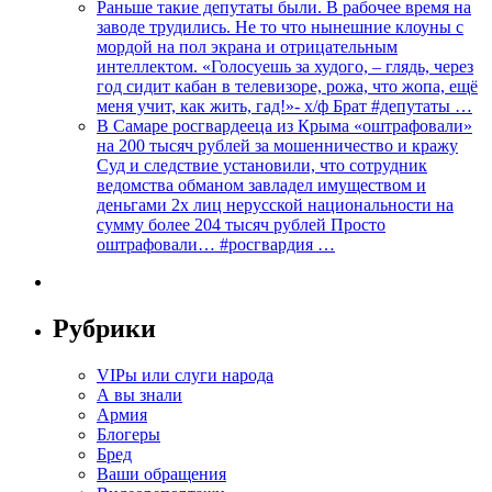
Раньше такие депутаты были. В рабочее время на
заводе трудились. Не то что нынешние клоуны с
мордой на пол экрана и отрицательным
интеллектом. «Голосуешь за худого, – глядь, через
год сидит кабан в телевизоре, рожа, что жопа, ещё
меня учит, как жить, гад!»- х/ф Брат #депутаты …
В Самаре росгвардееца из Крыма «оштрафовали»
на 200 тысяч рублей за мошенничество и кражу
Суд и следствие установили, что сотрудник
ведомства обманом завладел имуществом и
деньгами 2х лиц нерусской национальности на
сумму более 204 тысяч рублей Просто
оштрафовали… #росгвардия …
Рубрики
VIPы или слуги народа
А вы знали
Армия
Блогеры
Бред
Ваши обращения