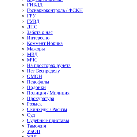
ГИБДД
Госнаркоконтроль / ФСКН
ГРУ
ГУВД
ДПС
Забота о нас
Интересно
Коммент Йорика
Мажоры
МВД
МЧС
На просторах рунета
Нет Беспределу
ОМОН
Педофилы
Подонки
Полиция / Милиция
Прокуратура
Розыск
Скинхеды / Расизм
Суд
Судебные приставы
Таможня
УБОП
УВД