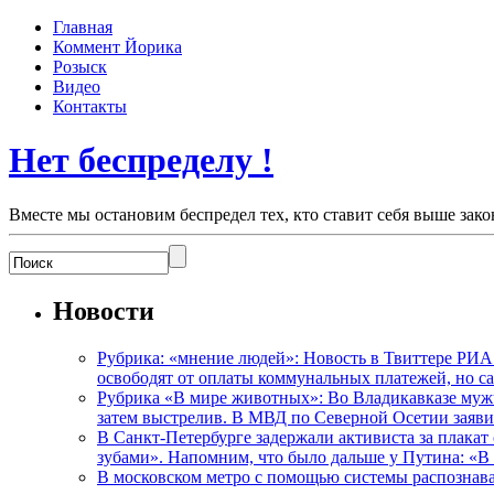
Главная
Коммент Йорика
Розыск
Видео
Контакты
Нет беспределу !
Вместе мы остановим беспредел тех, кто ставит себя выше зако
Новости
Рубрика: «мнение людей»: Новость в Твиттере РИА
освободят от оплаты коммунальных платежей, но с
Рубрика «В мире животных»: Во Владикавказе мужчи
затем выстрелив. В МВД по Северной Осетии заявил
В Санкт-Петербурге задержали активиста за плакат
зубами». Напомним, что было дальше у Путина: «В
В московском метро с помощью системы распознав