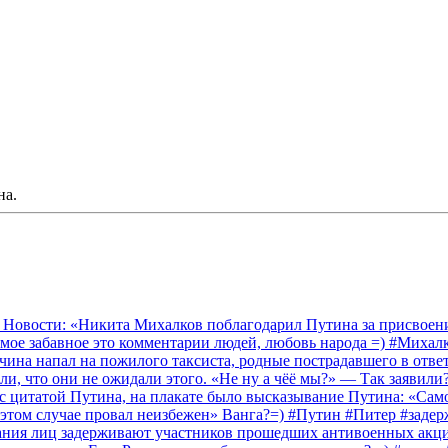
на.
 Новости: «Никита Михалков поблагодарил Путина за присвоение
амое забавное это комментарии людей, любовь народа =) #Миха
на напал на пожилого таксиста, родные пострадавшего в ответ 
и, что они не ожидали этого. «Не ну а чёё мы?» — Так заявили
 с цитатой Путина, на плакате было высказывание Путина: «Сам
 этом случае провал неизбежен» Ванга?=) #Путин #Питер #заде
ания лиц задерживают участников прошедших антивоенных акций