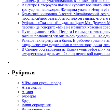
человек, ранее участвовавших в акциях против «сп
В центре Петербурга пьяный курсант военного инст
тротуар на пешеходов. Женщина упала в Неву и её
Крымский чиновник Алексей Михайловский, открывая
проспался/протрезвел/отпустило он заявил, что ег
Рубрика: «Сказочный чудак на букву М»: Депутат 
песочнице говорит: «Мне не нравится красный сово
Путин сравнил себя с Петром I и намерен «возвращ
законы позволяют уж очень обидчивый ОН. Но одн
Раньше такие депутаты были. В рабочее время на з
глядь, через год сидит кабан в телевизоре, рожа, чт
В Самаре росгвардееца из Крыма «оштрафовали» на 
имуществом и деньгами 2х лиц нерусской национа
Рубрики
VIPы или слуги народа
А вы знали
Армия
Блогеры
Бред
Ваши обращения
Видеорепортажи