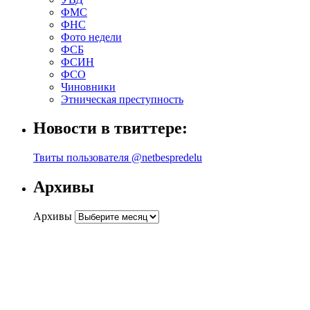
ФМС
ФНС
Фото недели
ФСБ
ФСИН
ФСО
Чиновники
Этническая преступность
Новости в твиттере:
Твиты пользователя @netbespredelu
Архивы
Архивы