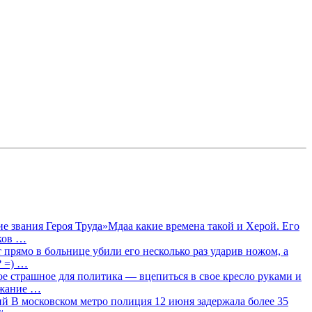
 звания Героя Труда»Мдаа какие времена такой и Херой. Его
лков …
прямо в больнице убили его несколько раз ударив ножом, а
? =) …
ое страшное для политика — вцепиться в свое кресло руками и
ржание …
 В московском метро полиция 12 июня задержала более 35