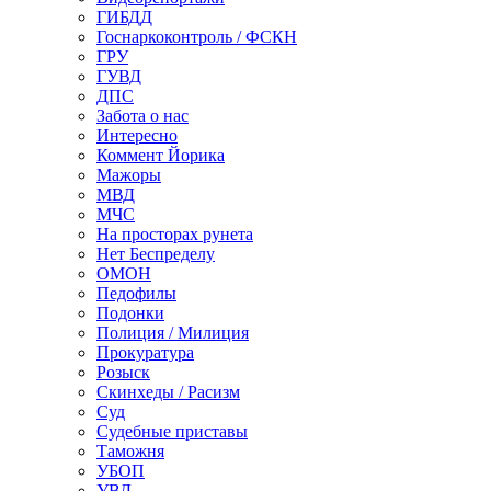
ГИБДД
Госнаркоконтроль / ФСКН
ГРУ
ГУВД
ДПС
Забота о нас
Интересно
Коммент Йорика
Мажоры
МВД
МЧС
На просторах рунета
Нет Беспределу
ОМОН
Педофилы
Подонки
Полиция / Милиция
Прокуратура
Розыск
Скинхеды / Расизм
Суд
Судебные приставы
Таможня
УБОП
УВД