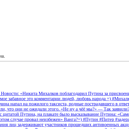
на.
 Новости: «Никита Михалков поблагодарил Путина за присвоение
амое забавное это комментарии людей, любовь народа =) #Миха
на напал на пожилого таксиста, родные пострадавшего в ответ 
и, что они не ожидали этого. «Не ну а чёё мы?» — Так заявили
 с цитатой Путина, на плакате было высказывание Путина: «Сам
 этом случае провал неизбежен» Ванга?=) #Путин #Питер #заде
ания лиц задерживают участников прошедших антивоенных акций