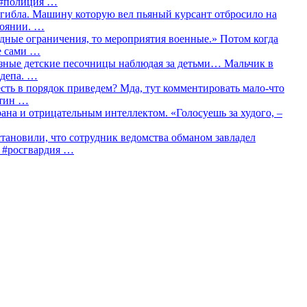
о #полиция …
огибла. Машину которую вел пьяный курсант отбросило на
тоянии. …
идные ограничения, то мероприятия военные.» Потом когда
е сами …
азные детские песочницы наблюдая за детьми… Мальчик в
сдепа. …
сть в порядок приведем? Мда, тут комментировать мало-что
утин …
рана и отрицательным интеллектом. «Голосуешь за худого, –
тановили, что сотрудник ведомства обманом завладел
… #росгвардия …