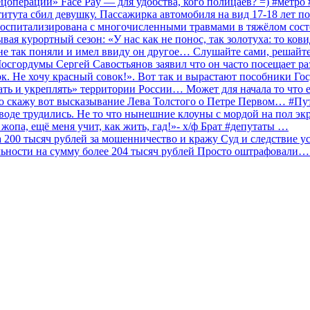
ецоперации» Face Pay — для удобства, кого полицаев? =) #метр
итута сбил девушку. Пассажирка автомобиля на вид 17-18 лет п
 госпитализирована с многочисленными травмами в тяжёлом сос
 курортный сезон: «У нас как не понос, так золотуха: то ков
о не так поняли и имел ввиду он другое… Слушайте сами, решайт
Мосгордумы Сергей Савостьянов заявил что он часто посещает р
к. Не хочу красный совок!». Вот так и вырастают пособники Го
ать и укреплять» территории России… Может для начала то что е
о скажу вот высказывание Лева Толстого о Петре Первом… #П
аводе трудились. Не то что нынешние клоуны с мордой на пол эк
о жопа, ещё меня учит, как жить, гад!»- х/ф Брат #депутаты …
200 тысяч рублей за мошенничество и кражу Суд и следствие ус
льности на сумму более 204 тысяч рублей Просто оштрафовали