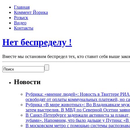
Главная
Коммент Йорика
Розыск
Видео
Контакты
Нет беспределу !
Вместе мы остановим беспредел тех, кто ставит себя выше зако
Новости
Рубрика: «мнение людей»: Новость в Твиттере РИА
освободят от оплаты коммунальных платежей, но с
Рубрика «В мире животных»: Во Владикавказе мужчи
затем выстрелив. В МВД по Северной Осетии заявил
В Санкт-Петербурге задержали активиста за плакат
зубами». Напомним, что было дальше у Путина: «В
В московском метро с помощью системы распознав