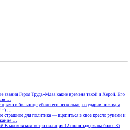
 звания Героя Труда»Мдаа какие времена такой и Херой. Его
лков …
прямо в больнице убили его несколько раз ударив ножом, а
? =) …
ое страшное для политика — вцепиться в свое кресло руками и
ржание …
 В московском метро полиция 12 июня задержала более 35