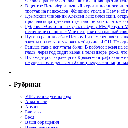
человек, ранее участвовавших в акциях против «сп
В центре Петербурга пьяный курсант военного инст
тротуар на пешеходов. Женщина упала в Неву и её
Крымский чиновник Алексей Михайловский, открывая
проспался/протрезвел/отпустило он заявил, что ег
Рубрика: «Сказочный чудак на букву М»: Депутат 
песочнице говорит: «Мне не нравится красный сово
Путин сравнил себя с Петром I и намерен «возвращ
законы позволяют уж очень обидчивый ОН. Но одн
Раньше такие депутаты были. В рабочее время на з
глядь, через год сидит кабан в телевизоре, рожа, чт
В Самаре росгвардееца из Крыма «оштрафовали» на 
имуществом и деньгами 2х лиц нерусской национа
Рубрики
VIPы или слуги народа
А вы знали
Армия
Блогеры
Бред
Ваши обращения
Видеорепортажи