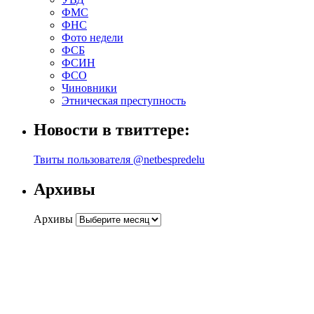
ФМС
ФНС
Фото недели
ФСБ
ФСИН
ФСО
Чиновники
Этническая преступность
Новости в твиттере:
Твиты пользователя @netbespredelu
Архивы
Архивы