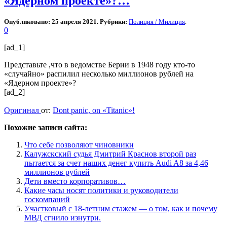
«Ядерном проекте»?…
Опубликовано: 25 апреля 2021. Рубрики:
Полиция / Милиция
.
0
[ad_1]
Представьте ,что в ведомстве Берии в 1948 году кто-то
«случайно» распилил несколько миллионов рублей на
«Ядерном проекте»?
[ad_2]
Оригинал
от:
Dont panic, on «Titanic»!
Похожие записи сайта:
Что себе позволяют чиновники
Калужскский судья Дмитрий Краснов второй раз
пытается за счет наших денег купить Audi A8 за 4,46
миллионов рублей
Дети вместо корпоративов…
Какие часы носят политики и руководители
госкомпаний
Участковый с 18-летним стажем — о том, как и почему
МВД сгнило изнутри.