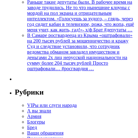
Раньше такие депутаты были. В рабочее время на
заводе трудились. Не то что нынешние клоуны с
мордой на пол экрана и отрицательным
интеллектом. «Голосуешь за худого, – глядь, через
год сидит кабан в телевизоре, рожа, что жопа, ещё
меня учит, как жить, гад!»- х/ф Брат #депутаты …
В Самаре росгвардееца из Крыма «оштрафовали»
на 200 тысяч рублей за мошенничество и кражу
Суд и следствие установили, что сотрудник
ведомства обманом завладел имуществом и
деньгами 2х лиц нерусской национальности на
сумму более 204 тысяч рублей Просто
оштрафовали… #росгвардия …
Рубрики
VIPы или слуги народа
А вы знали
Армия
Блогеры
Бред
Ваши обращения