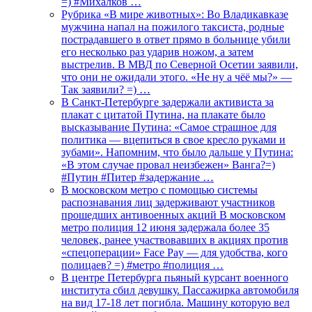
=) #Михалков …
Рубрика «В мире животных»: Во Владикавказе
мужчина напал на пожилого таксиста, родные
пострадавшего в ответ прямо в больнице убили
его несколько раз ударив ножом, а затем
выстрелив. В МВД по Северной Осетии заявили,
что они не ожидали этого. «Не ну а чёё мы?» —
Так заявили? =) …
В Санкт-Петербурге задержали активиста за
плакат с цитатой Путина, на плакате было
высказывание Путина: «Самое страшное для
политика — вцепиться в свое кресло руками и
зубами». Напомним, что было дальше у Путина:
«В этом случае провал неизбежен» Ванга?=)
#Путин #Питер #задержание …
В московском метро с помощью системы
распознавания лиц задерживают участников
прошедших антивоенных акций В московском
метро полиция 12 июня задержала более 35
человек, ранее участвовавших в акциях против
«спецоперации» Face Pay — для удобства, кого
полицаев? =) #метро #полиция …
В центре Петербурга пьяный курсант военного
института сбил девушку. Пассажирка автомобиля
на вид 17-18 лет погибла. Машину которую вел