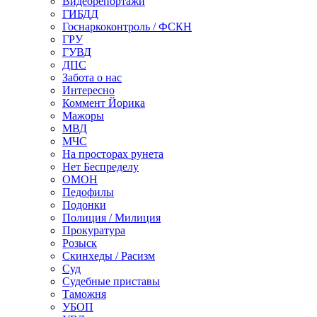
Видеорепортажи
ГИБДД
Госнаркоконтроль / ФСКН
ГРУ
ГУВД
ДПС
Забота о нас
Интересно
Коммент Йорика
Мажоры
МВД
МЧС
На просторах рунета
Нет Беспределу
ОМОН
Педофилы
Подонки
Полиция / Милиция
Прокуратура
Розыск
Скинхеды / Расизм
Суд
Судебные приставы
Таможня
УБОП