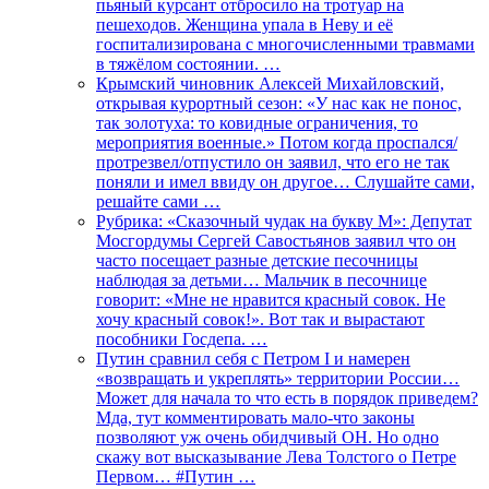
пьяный курсант отбросило на тротуар на
пешеходов. Женщина упала в Неву и её
госпитализирована с многочисленными травмами
в тяжёлом состоянии. …
Крымский чиновник Алексей Михайловский,
открывая курортный сезон: «У нас как не понос,
так золотуха: то ковидные ограничения, то
мероприятия военные.» Потом когда проспался/
протрезвел/отпустило он заявил, что его не так
поняли и имел ввиду он другое… Слушайте сами,
решайте сами …
Рубрика: «Сказочный чудак на букву М»: Депутат
Мосгордумы Сергей Савостьянов заявил что он
часто посещает разные детские песочницы
наблюдая за детьми… Мальчик в песочнице
говорит: «Мне не нравится красный совок. Не
хочу красный совок!». Вот так и вырастают
пособники Госдепа. …
Путин сравнил себя с Петром I и намерен
«возвращать и укреплять» территории России…
Может для начала то что есть в порядок приведем?
Мда, тут комментировать мало-что законы
позволяют уж очень обидчивый ОН. Но одно
скажу вот высказывание Лева Толстого о Петре
Первом… #Путин …