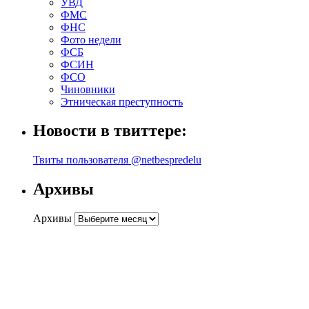
УВД
ФМС
ФНС
Фото недели
ФСБ
ФСИН
ФСО
Чиновники
Этническая преступность
Новости в твиттере:
Твиты пользователя @netbespredelu
Архивы
Архивы