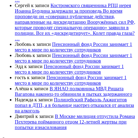
Сергей
к записи
Костромского священника РПЦ иерея
Иоанна Бурдина задержали за проповедь Во время
проповеди он «совершил публичные действия,
направленные на дискредитацию Вооружённых сил РФ,
которые проводят специальную операцию» заявили в
полиции. Все их «дискредитирует». Колет правда глаза?
…
Любовь
к записи
Пенсионный фонд России занимает 1
место в мире по количеству сотрудников
Любовь
к записи
Пенсионный фонд России занимает 1
место в мире по количеству сотрудников
Эдд
к записи
Пенсионный фонд России занимает 1
место в мире по количеству сотрудников
гость
к записи
Пенсионный фонд России занимает 1
место в мире по количеству сотрудников
Алёша
к записи
В ЯНАО полковника МВД Ришата
Вагапова наконец-то обвинили в пытках задержанного
Надежда
к записи
Полицейский Рафаэль Акжигитов
попал в ДТП, а в больнице наотрез отказался от анализа
на алкоголь
Дмитрий
к записи
В Москве милиция отпустила Романа
Пехтерева пойманного отцом 12-летней жертвы при
попытки изнасилования