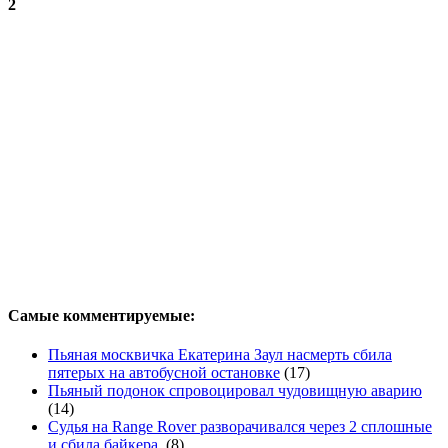
2
Самые комментируемые:
Пьяная москвичка Екатерина Заул насмерть сбила
пятерых на автобусной остановке
(17)
Пьяный подонок спровоцировал чудовищную аварию
(14)
Судья на Range Rover разворачивался через 2 сплошные
и сбила байкера.
(8)