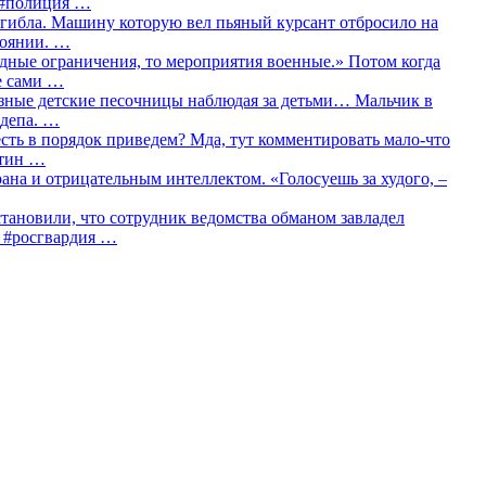
о #полиция …
огибла. Машину которую вел пьяный курсант отбросило на
тоянии. …
идные ограничения, то мероприятия военные.» Потом когда
е сами …
азные детские песочницы наблюдая за детьми… Мальчик в
сдепа. …
сть в порядок приведем? Мда, тут комментировать мало-что
утин …
рана и отрицательным интеллектом. «Голосуешь за худого, –
тановили, что сотрудник ведомства обманом завладел
… #росгвардия …