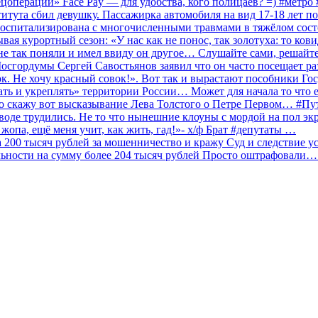
ецоперации» Face Pay — для удобства, кого полицаев? =) #метр
итута сбил девушку. Пассажирка автомобиля на вид 17-18 лет п
 госпитализирована с многочисленными травмами в тяжёлом сос
 курортный сезон: «У нас как не понос, так золотуха: то ков
о не так поняли и имел ввиду он другое… Слушайте сами, решайт
Мосгордумы Сергей Савостьянов заявил что он часто посещает р
к. Не хочу красный совок!». Вот так и вырастают пособники Го
ать и укреплять» территории России… Может для начала то что е
о скажу вот высказывание Лева Толстого о Петре Первом… #П
аводе трудились. Не то что нынешние клоуны с мордой на пол эк
о жопа, ещё меня учит, как жить, гад!»- х/ф Брат #депутаты …
200 тысяч рублей за мошенничество и кражу Суд и следствие ус
льности на сумму более 204 тысяч рублей Просто оштрафовали