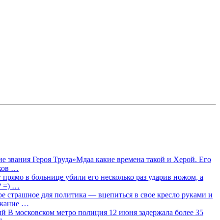
 звания Героя Труда»Мдаа какие времена такой и Херой. Его
лков …
прямо в больнице убили его несколько раз ударив ножом, а
? =) …
ое страшное для политика — вцепиться в свое кресло руками и
ржание …
 В московском метро полиция 12 июня задержала более 35