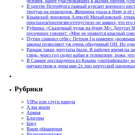
человек, ранее участвовавших в акциях против «сп
В центре Петербурга пьяный курсант военного инст
тротуар на пешеходов. Женщина упала в Неву и её
Крымский чиновник Алексей Михайловский, открывая
проспался/протрезвел/отпустило он заявил, что ег
Рубрика: «Сказочный чудак на букву М»: Депутат 
песочнице говорит: «Мне не нравится красный сово
Путин сравнил себя с Петром I и намерен «возвращ
законы позволяют уж очень обидчивый ОН. Но одн
Раньше такие депутаты были. В рабочее время на з
глядь, через год сидит кабан в телевизоре, рожа, чт
В Самаре росгвардееца из Крыма «оштрафовали» на 
имуществом и деньгами 2х лиц нерусской национа
Рубрики
VIPы или слуги народа
А вы знали
Армия
Блогеры
Бред
Ваши обращения
Видеорепортажи