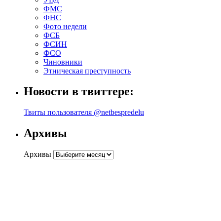
ФМС
ФНС
Фото недели
ФСБ
ФСИН
ФСО
Чиновники
Этническая преступность
Новости в твиттере:
Твиты пользователя @netbespredelu
Архивы
Архивы