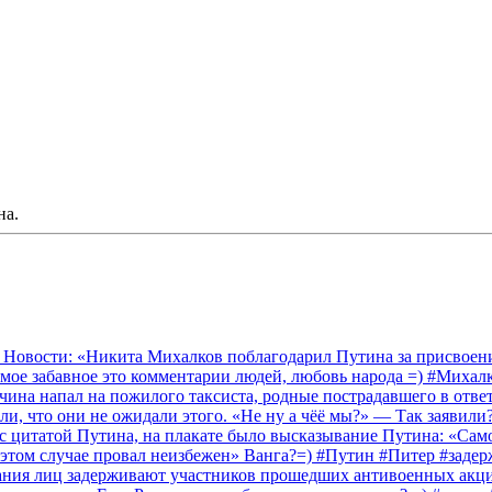
на.
 Новости: «Никита Михалков поблагодарил Путина за присвоение
амое забавное это комментарии людей, любовь народа =) #Миха
на напал на пожилого таксиста, родные пострадавшего в ответ 
и, что они не ожидали этого. «Не ну а чёё мы?» — Так заявили
 с цитатой Путина, на плакате было высказывание Путина: «Сам
 этом случае провал неизбежен» Ванга?=) #Путин #Питер #заде
ания лиц задерживают участников прошедших антивоенных акций