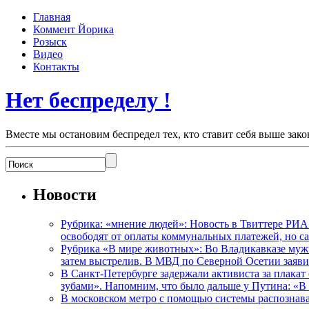
Главная
Коммент Йорика
Розыск
Видео
Контакты
Нет беспределу !
Вместе мы остановим беспредел тех, кто ставит себя выше зако
Новости
Рубрика: «мнение людей»: Новость в Твиттере РИА
освободят от оплаты коммунальных платежей, но с
Рубрика «В мире животных»: Во Владикавказе мужчи
затем выстрелив. В МВД по Северной Осетии заявил
В Санкт-Петербурге задержали активиста за плакат
зубами». Напомним, что было дальше у Путина: «В
В московском метро с помощью системы распознав