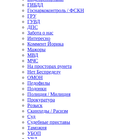
ГИБДД
Госнаркоконтроль / ФСКН
ГРУ
ГУВД
ДПС
Забота о нас
Интересно
Коммент Йорика
Мажоры
МВД
МЧС
На просторах рунета
Нет Беспределу
ОМОН
Педофилы
Подонки
Полиция / Милиция
Прокуратура
Розыск
Скинхеды / Расизм
Суд
Судебные приставы
Таможня
УБОП
УВД