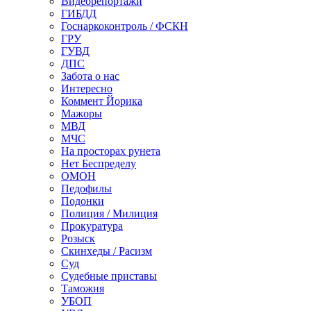
Видеорепортажи
ГИБДД
Госнаркоконтроль / ФСКН
ГРУ
ГУВД
ДПС
Забота о нас
Интересно
Коммент Йорика
Мажоры
МВД
МЧС
На просторах рунета
Нет Беспределу
ОМОН
Педофилы
Подонки
Полиция / Милиция
Прокуратура
Розыск
Скинхеды / Расизм
Суд
Судебные приставы
Таможня
УБОП