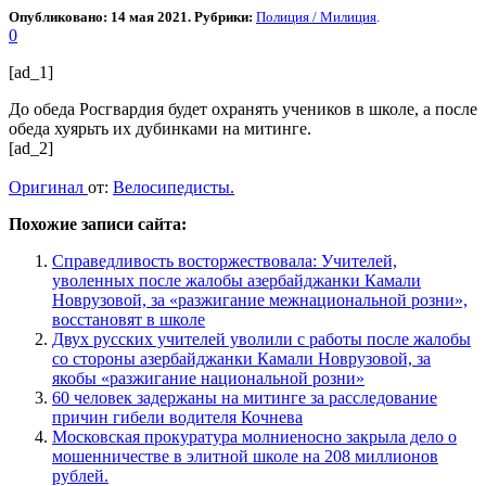
Опубликовано: 14 мая 2021. Рубрики:
Полиция / Милиция
.
0
[ad_1]
До обеда Росгвардия будет охранять учеников в школе, а после
обеда хуярьть их дубинками на митинге.
[ad_2]
Оригинал
от:
Велосипедисты.
Похожие записи сайта:
Справедливость восторжествовала: Учителей,
уволенных после жалобы азербайджанки Камали
Новрузовой, за «разжигание межнациональной розни»,
восстановят в школе
Двух русских учителей уволили с работы после жалобы
со стороны азербайджанки Камали Новрузовой, за
якобы «разжигание национальной розни»
60 человек задержаны на митинге за расследование
причин гибели водителя Кочнева
Московская прокуратура молниеносно закрыла дело о
мошенничестве в элитной школе на 208 миллионов
рублей.