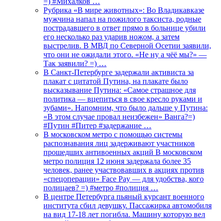
=) #Михалков …
Рубрика «В мире животных»: Во Владикавказе
мужчина напал на пожилого таксиста, родные
пострадавшего в ответ прямо в больнице убили
его несколько раз ударив ножом, а затем
выстрелив. В МВД по Северной Осетии заявили,
что они не ожидали этого. «Не ну а чёё мы?» —
Так заявили? =) …
В Санкт-Петербурге задержали активиста за
плакат с цитатой Путина, на плакате было
высказывание Путина: «Самое страшное для
политика — вцепиться в свое кресло руками и
зубами». Напомним, что было дальше у Путина:
«В этом случае провал неизбежен» Ванга?=)
#Путин #Питер #задержание …
В московском метро с помощью системы
распознавания лиц задерживают участников
прошедших антивоенных акций В московском
метро полиция 12 июня задержала более 35
человек, ранее участвовавших в акциях против
«спецоперации» Face Pay — для удобства, кого
полицаев? =) #метро #полиция …
В центре Петербурга пьяный курсант военного
института сбил девушку. Пассажирка автомобиля
на вид 17-18 лет погибла. Машину которую вел