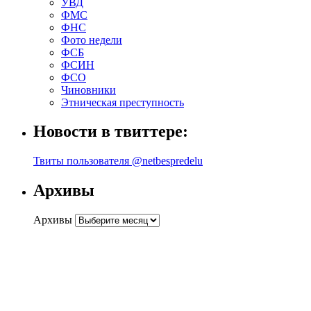
УВД
ФМС
ФНС
Фото недели
ФСБ
ФСИН
ФСО
Чиновники
Этническая преступность
Новости в твиттере:
Твиты пользователя @netbespredelu
Архивы
Архивы