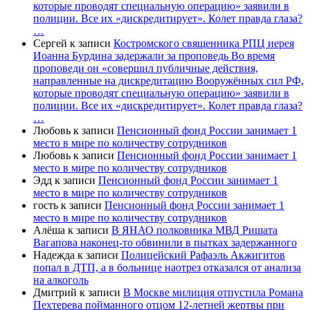
которые проводят специальную операцию» заявили в
полиции. Все их «дискредитирует». Колет правда глаза?
…
Сергей
к записи
Костромского священника РПЦ иерея
Иоанна Бурдина задержали за проповедь Во время
проповеди он «совершил публичные действия,
направленные на дискредитацию Вооружённых сил РФ,
которые проводят специальную операцию» заявили в
полиции. Все их «дискредитирует». Колет правда глаза?
…
Любовь
к записи
Пенсионный фонд России занимает 1
место в мире по количеству сотрудников
Любовь
к записи
Пенсионный фонд России занимает 1
место в мире по количеству сотрудников
Эдд
к записи
Пенсионный фонд России занимает 1
место в мире по количеству сотрудников
гость
к записи
Пенсионный фонд России занимает 1
место в мире по количеству сотрудников
Алёша
к записи
В ЯНАО полковника МВД Ришата
Вагапова наконец-то обвинили в пытках задержанного
Надежда
к записи
Полицейский Рафаэль Акжигитов
попал в ДТП, а в больнице наотрез отказался от анализа
на алкоголь
Дмитрий
к записи
В Москве милиция отпустила Романа
Пехтерева пойманного отцом 12-летней жертвы при