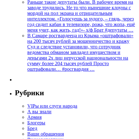
Раньше такие депутаты были. В рабочее время на
заводе трудились. Не то что нынешние клоуны с
мордой на пол экрана и отрицательным
интеллектом. «Голосуешь за худого, – глядь, через
год сидит кабан в телевизоре, рожа, что жопа, ещё
меня учит, как жить, гад!»- х/ф Брат #депутаты …
В Самаре росгвардееца из Крыма «оштрафовали»
на 200 тысяч рублей за мошенничество и кражу
Суд и следствие установили, что сотрудник
ведомства обманом завладел имуществом и
деньгами 2х лиц нерусской национальности на
сумму более 204 тысяч рублей Просто
оштрафовали… #росгвардия …
Рубрики
VIPы или слуги народа
А вы знали
Армия
Блогеры
Бред
Ваши обращения