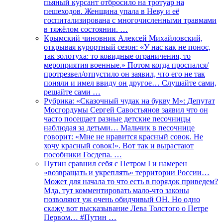
пьяный курсант отбросило на тротуар на
пешеходов. Женщина упала в Неву и её
госпитализирована с многочисленными травмами
в тяжёлом состоянии. …
Крымский чиновник Алексей Михайловский,
открывая курортный сезон: «У нас как не понос,
так золотуха: то ковидные ограничения, то
мероприятия военные.» Потом когда проспался/
протрезвел/отпустило он заявил, что его не так
поняли и имел ввиду он другое… Слушайте сами,
решайте сами …
Рубрика: «Сказочный чудак на букву М»: Депутат
Мосгордумы Сергей Савостьянов заявил что он
часто посещает разные детские песочницы
наблюдая за детьми… Мальчик в песочнице
говорит: «Мне не нравится красный совок. Не
хочу красный совок!». Вот так и вырастают
пособники Госдепа. …
Путин сравнил себя с Петром I и намерен
«возвращать и укреплять» территории России…
Может для начала то что есть в порядок приведем?
Мда, тут комментировать мало-что законы
позволяют уж очень обидчивый ОН. Но одно
скажу вот высказывание Лева Толстого о Петре
Первом… #Путин …