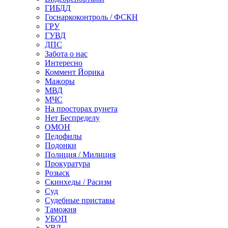
ГИБДД
Госнаркоконтроль / ФСКН
ГРУ
ГУВД
ДПС
Забота о нас
Интересно
Коммент Йорика
Мажоры
МВД
МЧС
На просторах рунета
Нет Беспределу
ОМОН
Педофилы
Подонки
Полиция / Милиция
Прокуратура
Розыск
Скинхеды / Расизм
Суд
Судебные приставы
Таможня
УБОП
УВД