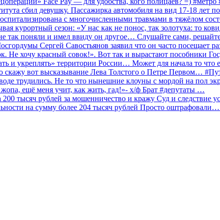
ецоперации» Face Pay — для удобства, кого полицаев? =) #метр
итута сбил девушку. Пассажирка автомобиля на вид 17-18 лет п
 госпитализирована с многочисленными травмами в тяжёлом сос
 курортный сезон: «У нас как не понос, так золотуха: то ков
о не так поняли и имел ввиду он другое… Слушайте сами, решайт
Мосгордумы Сергей Савостьянов заявил что он часто посещает р
к. Не хочу красный совок!». Вот так и вырастают пособники Го
ать и укреплять» территории России… Может для начала то что е
о скажу вот высказывание Лева Толстого о Петре Первом… #П
аводе трудились. Не то что нынешние клоуны с мордой на пол эк
о жопа, ещё меня учит, как жить, гад!»- х/ф Брат #депутаты …
200 тысяч рублей за мошенничество и кражу Суд и следствие ус
льности на сумму более 204 тысяч рублей Просто оштрафовали