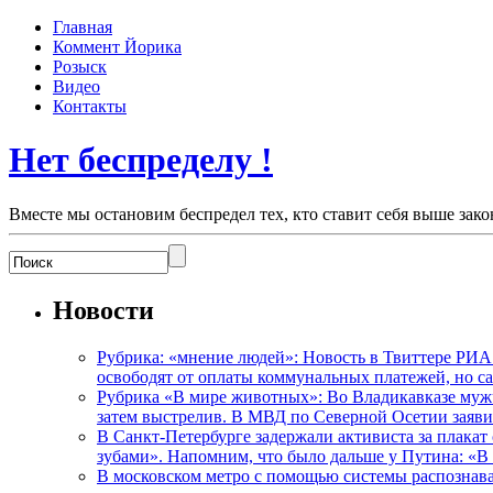
Главная
Коммент Йорика
Розыск
Видео
Контакты
Нет беспределу !
Вместе мы остановим беспредел тех, кто ставит себя выше зако
Новости
Рубрика: «мнение людей»: Новость в Твиттере РИА
освободят от оплаты коммунальных платежей, но с
Рубрика «В мире животных»: Во Владикавказе мужчи
затем выстрелив. В МВД по Северной Осетии заявил
В Санкт-Петербурге задержали активиста за плакат
зубами». Напомним, что было дальше у Путина: «В
В московском метро с помощью системы распознав