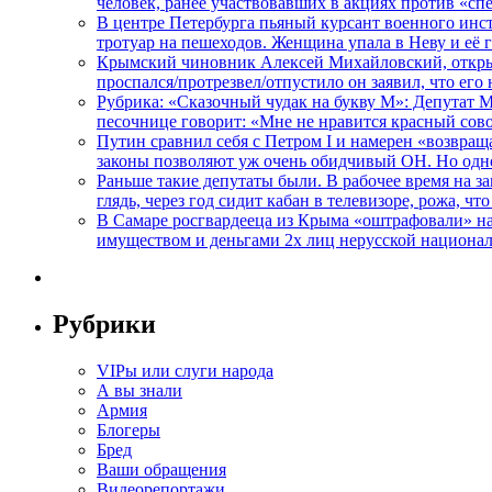
человек, ранее участвовавших в акциях против «сп
В центре Петербурга пьяный курсант военного инст
тротуар на пешеходов. Женщина упала в Неву и её
Крымский чиновник Алексей Михайловский, открывая
проспался/протрезвел/отпустило он заявил, что ег
Рубрика: «Сказочный чудак на букву М»: Депутат 
песочнице говорит: «Мне не нравится красный сово
Путин сравнил себя с Петром I и намерен «возвращ
законы позволяют уж очень обидчивый ОН. Но одн
Раньше такие депутаты были. В рабочее время на з
глядь, через год сидит кабан в телевизоре, рожа, чт
В Самаре росгвардееца из Крыма «оштрафовали» на 
имуществом и деньгами 2х лиц нерусской национа
Рубрики
VIPы или слуги народа
А вы знали
Армия
Блогеры
Бред
Ваши обращения
Видеорепортажи