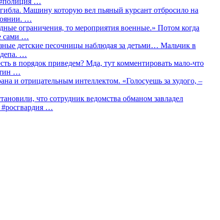
о #полиция …
огибла. Машину которую вел пьяный курсант отбросило на
тоянии. …
идные ограничения, то мероприятия военные.» Потом когда
е сами …
азные детские песочницы наблюдая за детьми… Мальчик в
сдепа. …
сть в порядок приведем? Мда, тут комментировать мало-что
утин …
рана и отрицательным интеллектом. «Голосуешь за худого, –
тановили, что сотрудник ведомства обманом завладел
… #росгвардия …