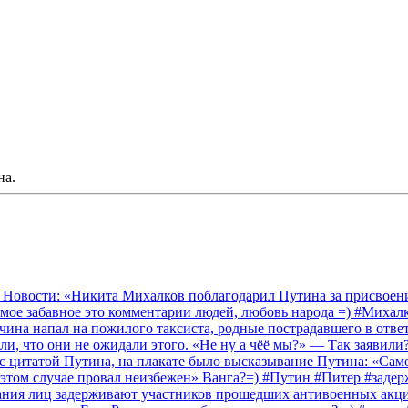
на.
 Новости: «Никита Михалков поблагодарил Путина за присвоение
амое забавное это комментарии людей, любовь народа =) #Миха
на напал на пожилого таксиста, родные пострадавшего в ответ 
и, что они не ожидали этого. «Не ну а чёё мы?» — Так заявили
 с цитатой Путина, на плакате было высказывание Путина: «Сам
 этом случае провал неизбежен» Ванга?=) #Путин #Питер #заде
ания лиц задерживают участников прошедших антивоенных акций