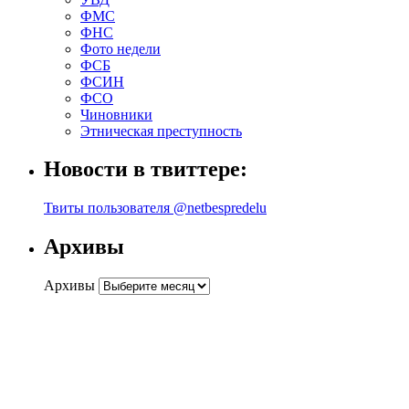
ФМС
ФНС
Фото недели
ФСБ
ФСИН
ФСО
Чиновники
Этническая преступность
Новости в твиттере:
Твиты пользователя @netbespredelu
Архивы
Архивы