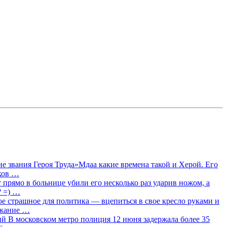
 звания Героя Труда»Мдаа какие времена такой и Херой. Его
лков …
прямо в больнице убили его несколько раз ударив ножом, а
? =) …
ое страшное для политика — вцепиться в свое кресло руками и
ржание …
 В московском метро полиция 12 июня задержала более 35