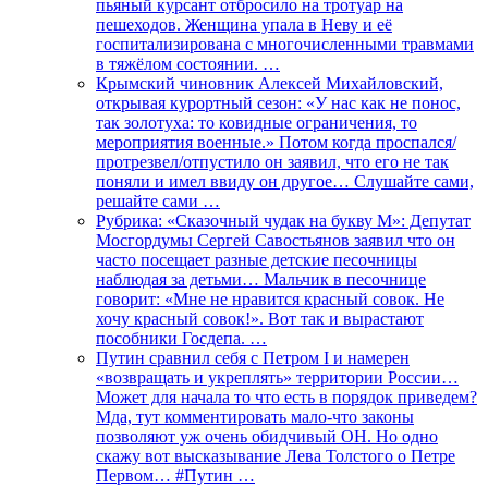
пьяный курсант отбросило на тротуар на
пешеходов. Женщина упала в Неву и её
госпитализирована с многочисленными травмами
в тяжёлом состоянии. …
Крымский чиновник Алексей Михайловский,
открывая курортный сезон: «У нас как не понос,
так золотуха: то ковидные ограничения, то
мероприятия военные.» Потом когда проспался/
протрезвел/отпустило он заявил, что его не так
поняли и имел ввиду он другое… Слушайте сами,
решайте сами …
Рубрика: «Сказочный чудак на букву М»: Депутат
Мосгордумы Сергей Савостьянов заявил что он
часто посещает разные детские песочницы
наблюдая за детьми… Мальчик в песочнице
говорит: «Мне не нравится красный совок. Не
хочу красный совок!». Вот так и вырастают
пособники Госдепа. …
Путин сравнил себя с Петром I и намерен
«возвращать и укреплять» территории России…
Может для начала то что есть в порядок приведем?
Мда, тут комментировать мало-что законы
позволяют уж очень обидчивый ОН. Но одно
скажу вот высказывание Лева Толстого о Петре
Первом… #Путин …