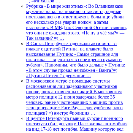
=) #Михалков …
Рубрика «В мире животных»: Во Владикавказе
мужчина напал на пожилого таксиста, родные
пострадавшего в ответ прямо в больнице убили
его несколько раз ударив ножом, а затем
выстрелив. В МВД по Северной Осетии заявили,
что они не ожидали этого. «Не ну а чёё мы?» —
Так заявили? =) …
В Санкт-Петербурге задержали активиста за
плакат с цитатой Путина, на плакате было
высказывание Путина: «Самое страшное для
политика — вцепиться в свое кресло руками и
зубами». Напомним, что было дальше у Путина:
«В этом случае провал неизбежен» Ванга?=)
#Путин #Питер #задержание …
В московском метро с помощью системы
распознавания лиц задерживают участников
прошедших антивоенных акций В московском
метро полиция 12 июня задержала более 35
человек, ранее участвовавших в акциях против
«спецоперации» Face Pay — для удобства, кого
полицаев? =) #метро #полиция …
В центре Петербурга пьяный курсант военного
института сбил девушку. Пассажирка автомобиля
на вид 17-18 лет погибла. Машину которую вел