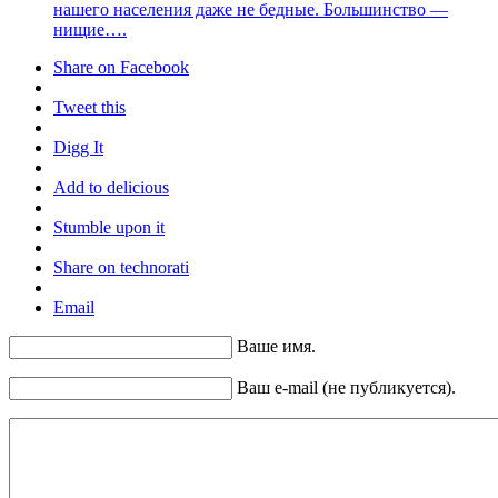
нашего населения даже не бедные. Большинство —
нищие….
Share on Facebook
Tweet this
Digg It
Add to delicious
Stumble upon it
Share on technorati
Email
Ваше имя.
Ваш e-mail (не публикуется).