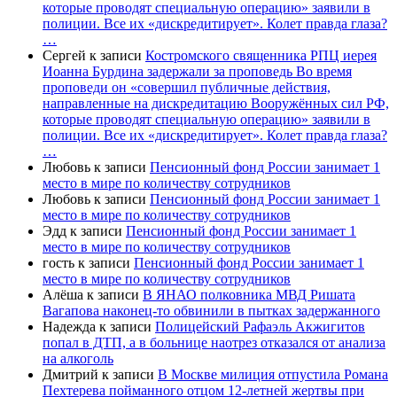
которые проводят специальную операцию» заявили в
полиции. Все их «дискредитирует». Колет правда глаза?
…
Сергей
к записи
Костромского священника РПЦ иерея
Иоанна Бурдина задержали за проповедь Во время
проповеди он «совершил публичные действия,
направленные на дискредитацию Вооружённых сил РФ,
которые проводят специальную операцию» заявили в
полиции. Все их «дискредитирует». Колет правда глаза?
…
Любовь
к записи
Пенсионный фонд России занимает 1
место в мире по количеству сотрудников
Любовь
к записи
Пенсионный фонд России занимает 1
место в мире по количеству сотрудников
Эдд
к записи
Пенсионный фонд России занимает 1
место в мире по количеству сотрудников
гость
к записи
Пенсионный фонд России занимает 1
место в мире по количеству сотрудников
Алёша
к записи
В ЯНАО полковника МВД Ришата
Вагапова наконец-то обвинили в пытках задержанного
Надежда
к записи
Полицейский Рафаэль Акжигитов
попал в ДТП, а в больнице наотрез отказался от анализа
на алкоголь
Дмитрий
к записи
В Москве милиция отпустила Романа
Пехтерева пойманного отцом 12-летней жертвы при