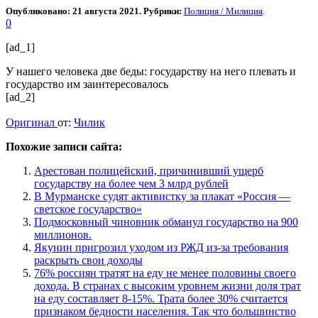
Опубликовано: 21 августа 2021. Рубрики:
Полиция / Милиция
.
0
[ad_1]
У нашего человека две беды: государству на него плевать и
государство им заинтересовалось
[ad_2]
Оригинал
от:
Чилик
Похожие записи сайта:
Арестован полицейский, причинивший ущерб
государству на более чем 3 млрд рублей
В Мурманске судят активистку за плакат «Россия —
светское государство»
Подмосковный чиновник обманул государство на 900
миллионов.
Якунин пригрозил уходом из РЖД из-за требования
раскрыть свои доходы
76% россиян тратят на еду не менее половины своего
дохода. В странах с высоким уровнем жизни доля трат
на еду составляет 8-15%. Трата более 30% считается
признаком бедности населения. Так что большинство