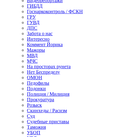
Видеорепортажи
ГИБДД
Госнаркоконтроль / ФСКН
ГРУ
ГУВД
ДПС
Забота о нас
Интересно
Коммент Йорика
Мажоры
МВД
МЧС
На просторах рунета
Нет Беспределу
ОМОН
Педофилы
Подонки
Полиция / Милиция
Прокуратура
Розыск
Скинхеды / Расизм
Суд
Судебные приставы
Таможня
УБОП