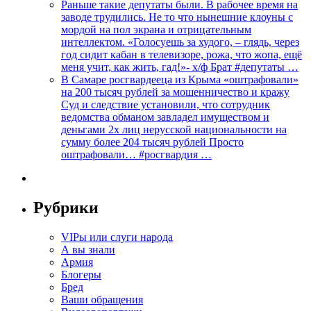
Раньше такие депутаты были. В рабочее время на
заводе трудились. Не то что нынешние клоуны с
мордой на пол экрана и отрицательным
интеллектом. «Голосуешь за худого, – глядь, через
год сидит кабан в телевизоре, рожа, что жопа, ещё
меня учит, как жить, гад!»- х/ф Брат #депутаты …
В Самаре росгвардееца из Крыма «оштрафовали»
на 200 тысяч рублей за мошенничество и кражу
Суд и следствие установили, что сотрудник
ведомства обманом завладел имуществом и
деньгами 2х лиц нерусской национальности на
сумму более 204 тысяч рублей Просто
оштрафовали… #росгвардия …
Рубрики
VIPы или слуги народа
А вы знали
Армия
Блогеры
Бред
Ваши обращения