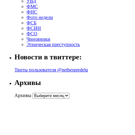
УВД
ФМС
ФНС
Фото недели
ФСБ
ФСИН
ФСО
Чиновники
Этническая преступность
Новости в твиттере:
Твиты пользователя @netbespredelu
Архивы
Архивы