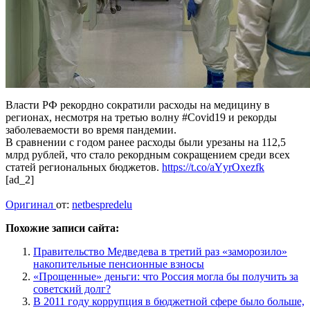
Власти РФ рекордно сократили расходы на медицину в
регионах, несмотря на третью волну #Covid19 и рекорды
заболеваемости во время пандемии.
В сравнении с годом ранее расходы были урезаны на 112,5
млрд рублей, что стало рекордным сокращением среди всех
статей региональных бюджетов.
https://t.co/aYyrOxezfk
[ad_2]
Оригинал
от:
netbespredelu
Похожие записи сайта:
Правительство Медведева в третий раз «заморозило»
накопительные пенсионные взносы
«Прощенные» деньги: что Россия могла бы получить за
советский долг?
В 2011 году коррупция в бюджетной сфере было больше,