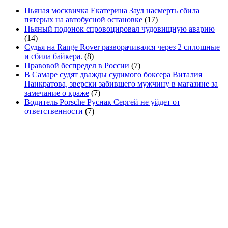
Пьяная москвичка Екатерина Заул насмерть сбила
пятерых на автобусной остановке
(17)
Пьяный подонок спровоцировал чудовищную аварию
(14)
Судья на Range Rover разворачивался через 2 сплошные
и сбила байкера.
(8)
Правовой беспредел в России
(7)
В Самаре судят дважды судимого боксера Виталия
Панкратова, зверски забившего мужчину в магазине за
замечание о краже
(7)
Водитель Porsche Руснак Сергей не уйдет от
ответственности
(7)