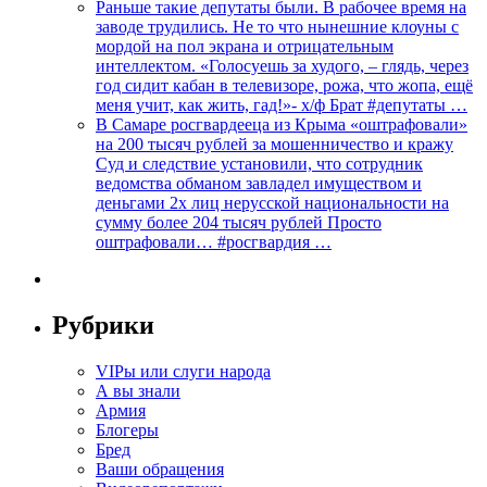
Раньше такие депутаты были. В рабочее время на
заводе трудились. Не то что нынешние клоуны с
мордой на пол экрана и отрицательным
интеллектом. «Голосуешь за худого, – глядь, через
год сидит кабан в телевизоре, рожа, что жопа, ещё
меня учит, как жить, гад!»- х/ф Брат #депутаты …
В Самаре росгвардееца из Крыма «оштрафовали»
на 200 тысяч рублей за мошенничество и кражу
Суд и следствие установили, что сотрудник
ведомства обманом завладел имуществом и
деньгами 2х лиц нерусской национальности на
сумму более 204 тысяч рублей Просто
оштрафовали… #росгвардия …
Рубрики
VIPы или слуги народа
А вы знали
Армия
Блогеры
Бред
Ваши обращения