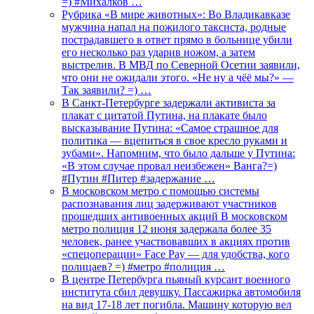
=) #Михалков …
Рубрика «В мире животных»: Во Владикавказе
мужчина напал на пожилого таксиста, родные
пострадавшего в ответ прямо в больнице убили
его несколько раз ударив ножом, а затем
выстрелив. В МВД по Северной Осетии заявили,
что они не ожидали этого. «Не ну а чёё мы?» —
Так заявили? =) …
В Санкт-Петербурге задержали активиста за
плакат с цитатой Путина, на плакате было
высказывание Путина: «Самое страшное для
политика — вцепиться в свое кресло руками и
зубами». Напомним, что было дальше у Путина:
«В этом случае провал неизбежен» Ванга?=)
#Путин #Питер #задержание …
В московском метро с помощью системы
распознавания лиц задерживают участников
прошедших антивоенных акций В московском
метро полиция 12 июня задержала более 35
человек, ранее участвовавших в акциях против
«спецоперации» Face Pay — для удобства, кого
полицаев? =) #метро #полиция …
В центре Петербурга пьяный курсант военного
института сбил девушку. Пассажирка автомобиля
на вид 17-18 лет погибла. Машину которую вел