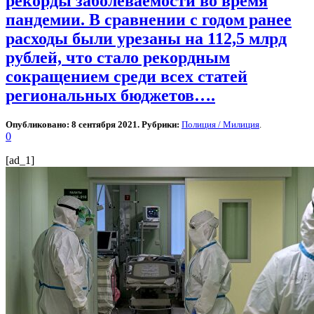
рекорды заболеваемости во время
пандемии. В сравнении с годом ранее
расходы были урезаны на 112,5 млрд
рублей, что стало рекордным
сокращением среди всех статей
региональных бюджетов….
Опубликовано: 8 сентября 2021. Рубрики:
Полиция / Милиция
.
0
[ad_1]