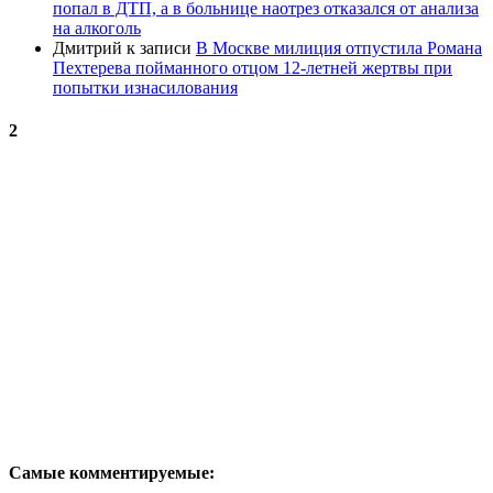
попал в ДТП, а в больнице наотрез отказался от анализа
на алкоголь
Дмитрий
к записи
В Москве милиция отпустила Романа
Пехтерева пойманного отцом 12-летней жертвы при
попытки изнасилования
2
Самые комментируемые: