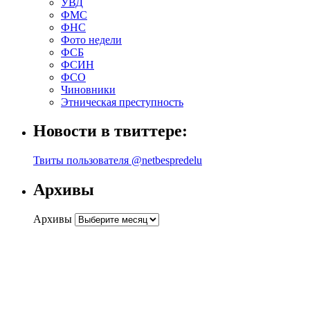
УВД
ФМС
ФНС
Фото недели
ФСБ
ФСИН
ФСО
Чиновники
Этническая преступность
Новости в твиттере:
Твиты пользователя @netbespredelu
Архивы
Архивы