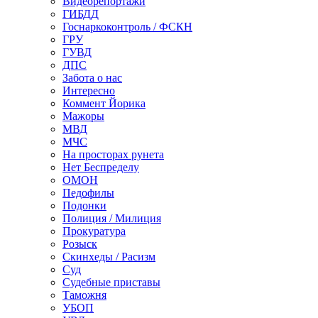
Видеорепортажи
ГИБДД
Госнаркоконтроль / ФСКН
ГРУ
ГУВД
ДПС
Забота о нас
Интересно
Коммент Йорика
Мажоры
МВД
МЧС
На просторах рунета
Нет Беспределу
ОМОН
Педофилы
Подонки
Полиция / Милиция
Прокуратура
Розыск
Скинхеды / Расизм
Суд
Судебные приставы
Таможня
УБОП