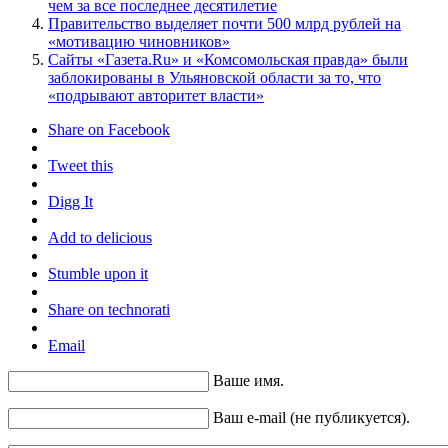
чем за все последнее десятилетие
Правительство выделяет почти 500 млрд рублей на
«мотивацию чиновников»
Сайты «Газета.Ru» и «Комсомольская правда» были
заблокированы в Ульяновской области за то, что
«подрывают авторитет власти»
Share on Facebook
Tweet this
Digg It
Add to delicious
Stumble upon it
Share on technorati
Email
Ваше имя.
Ваш e-mail (не публикуется).