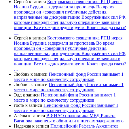
Сергей
к записи
Костромского священника РПЦ иерея
Иоанна Бурдина задержали за проповедь Во время
проповеди он «совершил публичные действия,
направленные на дискредитацию Вооружённых сил РФ,
которые проводят специальную операцию» заявили в
полиции. Все их «дискредитирует». Колет правда глаза?
…
Сергей
к записи
Костромского священника РПЦ иерея
Иоанна Бурдина задержали за проповедь Во время
проповеди он «совершил публичные действия,
направленные на дискредитацию Вооружённых сил РФ,
которые проводят специальную операцию» заявили в
полиции. Все их «дискредитирует». Колет правда глаза?
…
Любовь
к записи
Пенсионный фонд России занимает 1
место в мире по количеству сотрудников
Любовь
к записи
Пенсионный фонд России занимает 1
место в мире по количеству сотрудников
Эдд
к записи
Пенсионный фонд России занимает 1
место в мире по количеству сотрудников
гость
к записи
Пенсионный фонд России занимает 1
место в мире по количеству сотрудников
Алёша
к записи
В ЯНАО полковника МВД Ришата
Вагапова наконец-то обвинили в пытках задержанного
Надежда
к записи
Полицейский Рафаэль Акжигитов