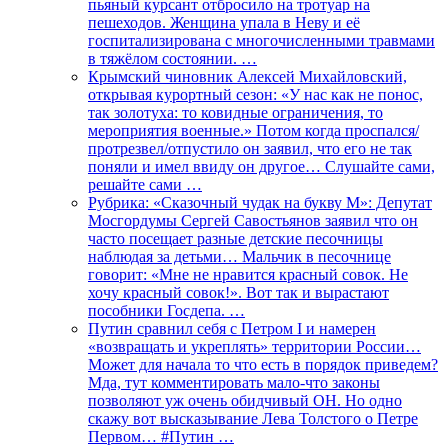
пьяный курсант отбросило на тротуар на
пешеходов. Женщина упала в Неву и её
госпитализирована с многочисленными травмами
в тяжёлом состоянии. …
Крымский чиновник Алексей Михайловский,
открывая курортный сезон: «У нас как не понос,
так золотуха: то ковидные ограничения, то
мероприятия военные.» Потом когда проспался/
протрезвел/отпустило он заявил, что его не так
поняли и имел ввиду он другое… Слушайте сами,
решайте сами …
Рубрика: «Сказочный чудак на букву М»: Депутат
Мосгордумы Сергей Савостьянов заявил что он
часто посещает разные детские песочницы
наблюдая за детьми… Мальчик в песочнице
говорит: «Мне не нравится красный совок. Не
хочу красный совок!». Вот так и вырастают
пособники Госдепа. …
Путин сравнил себя с Петром I и намерен
«возвращать и укреплять» территории России…
Может для начала то что есть в порядок приведем?
Мда, тут комментировать мало-что законы
позволяют уж очень обидчивый ОН. Но одно
скажу вот высказывание Лева Толстого о Петре
Первом… #Путин …