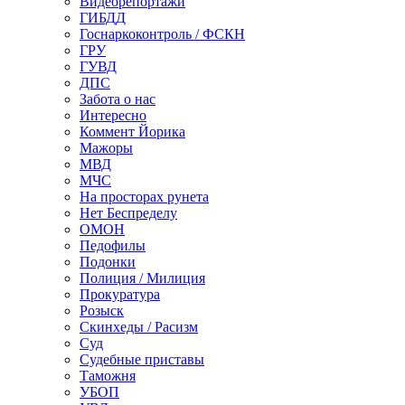
Видеорепортажи
ГИБДД
Госнаркоконтроль / ФСКН
ГРУ
ГУВД
ДПС
Забота о нас
Интересно
Коммент Йорика
Мажоры
МВД
МЧС
На просторах рунета
Нет Беспределу
ОМОН
Педофилы
Подонки
Полиция / Милиция
Прокуратура
Розыск
Скинхеды / Расизм
Суд
Судебные приставы
Таможня
УБОП