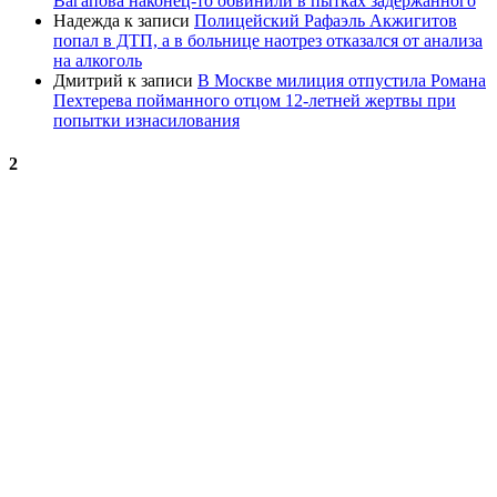
Вагапова наконец-то обвинили в пытках задержанного
Надежда
к записи
Полицейский Рафаэль Акжигитов
попал в ДТП, а в больнице наотрез отказался от анализа
на алкоголь
Дмитрий
к записи
В Москве милиция отпустила Романа
Пехтерева пойманного отцом 12-летней жертвы при
попытки изнасилования
2