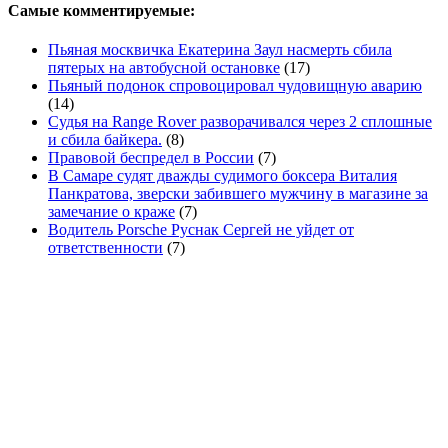
Самые комментируемые:
Пьяная москвичка Екатерина Заул насмерть сбила
пятерых на автобусной остановке
(17)
Пьяный подонок спровоцировал чудовищную аварию
(14)
Судья на Range Rover разворачивался через 2 сплошные
и сбила байкера.
(8)
Правовой беспредел в России
(7)
В Самаре судят дважды судимого боксера Виталия
Панкратова, зверски забившего мужчину в магазине за
замечание о краже
(7)
Водитель Porsche Руснак Сергей не уйдет от
ответственности
(7)