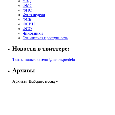
УВД
ФМС
ФНС
Фото недели
ФСБ
ФСИН
ФСО
Чиновники
Этническая преступность
Новости в твиттере:
Твиты пользователя @netbespredelu
Архивы
Архивы