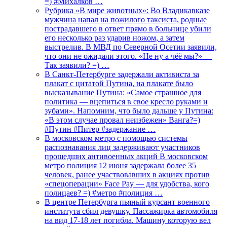
=) #Михалков …
Рубрика «В мире животных»: Во Владикавказе
мужчина напал на пожилого таксиста, родные
пострадавшего в ответ прямо в больнице убили
его несколько раз ударив ножом, а затем
выстрелив. В МВД по Северной Осетии заявили,
что они не ожидали этого. «Не ну а чёё мы?» —
Так заявили? =) …
В Санкт-Петербурге задержали активиста за
плакат с цитатой Путина, на плакате было
высказывание Путина: «Самое страшное для
политика — вцепиться в свое кресло руками и
зубами». Напомним, что было дальше у Путина:
«В этом случае провал неизбежен» Ванга?=)
#Путин #Питер #задержание …
В московском метро с помощью системы
распознавания лиц задерживают участников
прошедших антивоенных акций В московском
метро полиция 12 июня задержала более 35
человек, ранее участвовавших в акциях против
«спецоперации» Face Pay — для удобства, кого
полицаев? =) #метро #полиция …
В центре Петербурга пьяный курсант военного
института сбил девушку. Пассажирка автомобиля
на вид 17-18 лет погибла. Машину которую вел