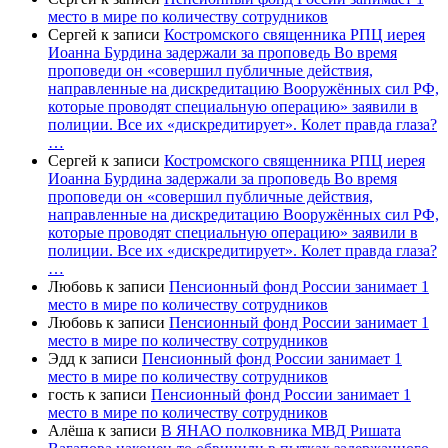
место в мире по количеству сотрудников
Сергей
к записи
Костромского священника РПЦ иерея
Иоанна Бурдина задержали за проповедь Во время
проповеди он «совершил публичные действия,
направленные на дискредитацию Вооружённых сил РФ,
которые проводят специальную операцию» заявили в
полиции. Все их «дискредитирует». Колет правда глаза?
…
Сергей
к записи
Костромского священника РПЦ иерея
Иоанна Бурдина задержали за проповедь Во время
проповеди он «совершил публичные действия,
направленные на дискредитацию Вооружённых сил РФ,
которые проводят специальную операцию» заявили в
полиции. Все их «дискредитирует». Колет правда глаза?
…
Любовь
к записи
Пенсионный фонд России занимает 1
место в мире по количеству сотрудников
Любовь
к записи
Пенсионный фонд России занимает 1
место в мире по количеству сотрудников
Эдд
к записи
Пенсионный фонд России занимает 1
место в мире по количеству сотрудников
гость
к записи
Пенсионный фонд России занимает 1
место в мире по количеству сотрудников
Алёша
к записи
В ЯНАО полковника МВД Ришата