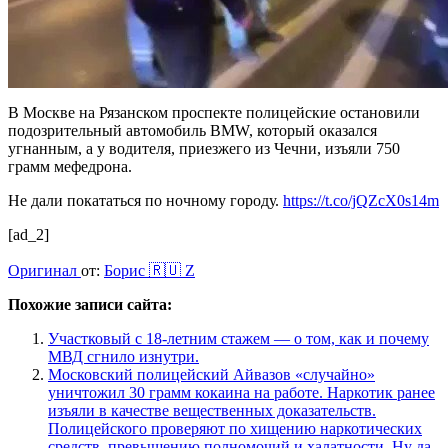
В Москве на Рязанском проспекте полицейские остановили
подозрительный автомобиль BMW, который оказался
угнанным, а у водителя, приезжего из Чечни, изъяли 750
грамм мефедрона.
Не дали покататься по ночному городу.
https://t.co/jQZcX0s14m
[ad_2]
Оригинал
от:
Борис 🇷🇺 Z
Похожие записи сайта:
Участковый с 18-летним стажем — о том, как и почему
МВД сгнило изнутри.
Московский полицейский Айвазов «случайно»
уничтожил 30 грамм кокаина на работе. Наркотик ранее
изъяли в качестве вещественных доказательств.
Полицейского проверяют по хищению наркотических
средств, превышению полномочий и халатности. Ну да,