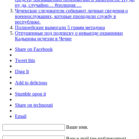
ну да, случайно… #полиция …
Чеченские следователи собирают личные сведения о
военнослужащих, которые проходили службу в
республике.
Полицейские вымогали 5 грамм метадона
Отпущенные под подписку о невыезде охранники
Кадырова исчезли в Чечне
Share on Facebook
Tweet this
Digg It
Add to delicious
Stumble upon it
Share on technorati
Email
Ваше имя.
Ваш e-mail (не публикуется).