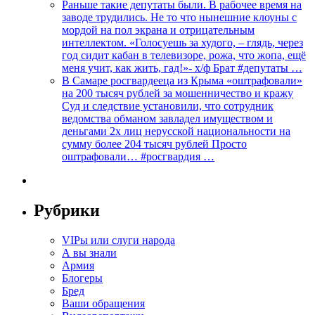
Раньше такие депутаты были. В рабочее время на
заводе трудились. Не то что нынешние клоуны с
мордой на пол экрана и отрицательным
интеллектом. «Голосуешь за худого, – глядь, через
год сидит кабан в телевизоре, рожа, что жопа, ещё
меня учит, как жить, гад!»- х/ф Брат #депутаты …
В Самаре росгвардееца из Крыма «оштрафовали»
на 200 тысяч рублей за мошенничество и кражу
Суд и следствие установили, что сотрудник
ведомства обманом завладел имуществом и
деньгами 2х лиц нерусской национальности на
сумму более 204 тысяч рублей Просто
оштрафовали… #росгвардия …
Рубрики
VIPы или слуги народа
А вы знали
Армия
Блогеры
Бред
Ваши обращения