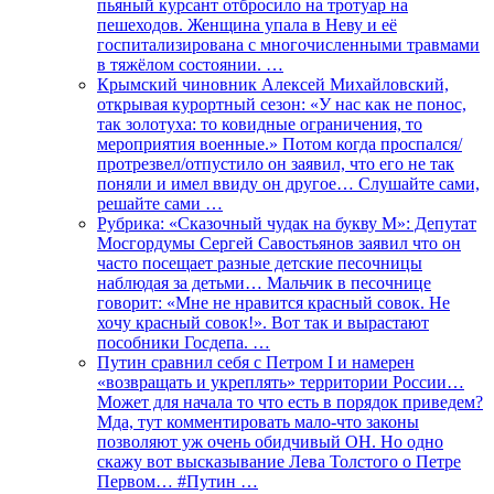
пьяный курсант отбросило на тротуар на
пешеходов. Женщина упала в Неву и её
госпитализирована с многочисленными травмами
в тяжёлом состоянии. …
Крымский чиновник Алексей Михайловский,
открывая курортный сезон: «У нас как не понос,
так золотуха: то ковидные ограничения, то
мероприятия военные.» Потом когда проспался/
протрезвел/отпустило он заявил, что его не так
поняли и имел ввиду он другое… Слушайте сами,
решайте сами …
Рубрика: «Сказочный чудак на букву М»: Депутат
Мосгордумы Сергей Савостьянов заявил что он
часто посещает разные детские песочницы
наблюдая за детьми… Мальчик в песочнице
говорит: «Мне не нравится красный совок. Не
хочу красный совок!». Вот так и вырастают
пособники Госдепа. …
Путин сравнил себя с Петром I и намерен
«возвращать и укреплять» территории России…
Может для начала то что есть в порядок приведем?
Мда, тут комментировать мало-что законы
позволяют уж очень обидчивый ОН. Но одно
скажу вот высказывание Лева Толстого о Петре
Первом… #Путин …