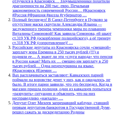
отлучился в Красноярск… Злоумышленники похитили
драгоценности на 200 тыс. евро. Печальная
закономерность современной России… #Красноярск
#Россия #Франция #вилла #губернатор …
Полный беспредел! В Санкт-Петербурге в Пулково за
отсутствие маски скрутили Александра Ильина —
заслуженного тренера чемпионки мира по плаванию
Виталины Симоновой! Как заявила Симонова, ей шьют
ст.319 УК РФ (оскорбление полицейского), а её тренеру
ст.318 УК РФ (сопротивление)! …
Российские депутаты из Красноярска сочли «смешной»
зарплату мэра Еремина в 250 тысяч рублей (!!!) и
подняли ее… А знают ли эти «слуги народа» что пенсия
в России какая? Мать их … смешно им зарплату в 250
тысяч рублей… Одна нецензурщина на языке.
#Красноярск #Еремин …
Вах расплачиваться заставляют: Кавказских парней
поймали на воровстве денег у них, как и ожидалось, не
было. В итоге парни заявили, что это беспредел. Когда в
магазин пришла полиция, один из кавказцев попытался
«разрулить» ситуацию и объяснить, что на них
несправедливо «наехали» …
Депутат Олег Михеев запрещавший каблуки, ставший
первым депутатом-банкротом в Государственной Думе,
решил сажать за дискредитацию Родины