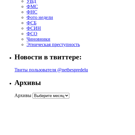
УВД
ФМС
ФНС
Фото недели
ФСБ
ФСИН
ФСО
Чиновники
Этническая преступность
Новости в твиттере:
Твиты пользователя @netbespredelu
Архивы
Архивы