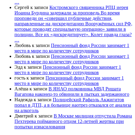
…
Сергей
к записи
Костромского священника РПЦ иерея
Иоанна Бурдина задержали за проповедь Во время
проповеди он «совершил публичные действия,
направленные на дискредитацию Вооружённых сил РФ,
которые проводят специальную операцию» заявили в
полиции. Все их «дискредитирует». Колет правда глаза?
…
Любовь
к записи
Пенсионный фонд России занимает 1
место в мире по количеству сотрудников
Любовь
к записи
Пенсионный фонд России занимает 1
место в мире по количеству сотрудников
Эдд
к записи
Пенсионный фонд России занимает 1
место в мире по количеству сотрудников
гость
к записи
Пенсионный фонд России занимает 1
место в мире по количеству сотрудников
Алёша
к записи
В ЯНАО полковника МВД Ришата
Вагапова наконец-то обвинили в пытках задержанного
Надежда
к записи
Полицейский Рафаэль Акжигитов
попал в ДТП, а в больнице наотрез отказался от анализа
на алкоголь
Дмитрий
к записи
В Москве милиция отпустила Романа
Пехтерева пойманного отцом 12-летней жертвы при
попытки изнасилования