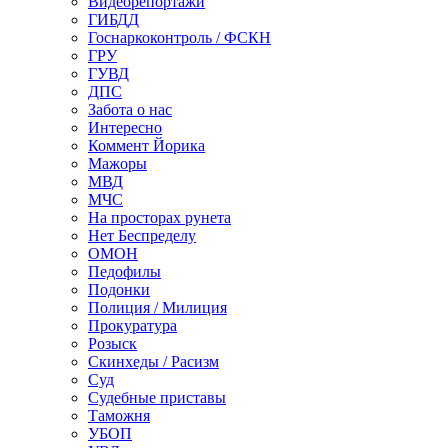
Видеорепортажи
ГИБДД
Госнаркоконтроль / ФСКН
ГРУ
ГУВД
ДПС
Забота о нас
Интересно
Коммент Йорика
Мажоры
МВД
МЧС
На просторах рунета
Нет Беспределу
ОМОН
Педофилы
Подонки
Полиция / Милиция
Прокуратура
Розыск
Скинхеды / Расизм
Суд
Судебные приставы
Таможня
УБОП