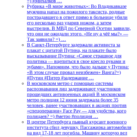
=) #Михалков …
Рубрика «В мире животных»: Во Владикавказе
мужчина напал на пожилого таксиста, родные
пострадавшего в ответ прямо в больнице убили
его несколько раз ударив ножом, а затем
выстрелив. В МВД по Северной Осетии заявили,
что они не ожидали этого. «Не ну а чёё мы?» —
Так заявили? =) …
В Санкт-Петербурге задержали активиста за
плакат с цитатой Путина, на плакате было
высказывание Путина: «Самое страшное для
политика — вцепиться в свое кресло руками и
зубами». Напомним, что было дальше у Путина:
«В этом случае провал неизбежен» Ванга?=)
#Путин #Питер #задержание …
В московском метро с помощью системы
распознавания лиц задерживают участников
прошедших антивоенных акций В московском
метро полиция 12 июня задержала более 35
человек, ранее участвовавших в акциях против
«спецоперации» Face Pay — для удобства, кого
полицаев? =) #метро #полиция …
В центре Петербурга пьяный курсант военного
института сбил девушку. Пассажирка автомобиля
на вид 17-18 лет погибла. Машину которую вел