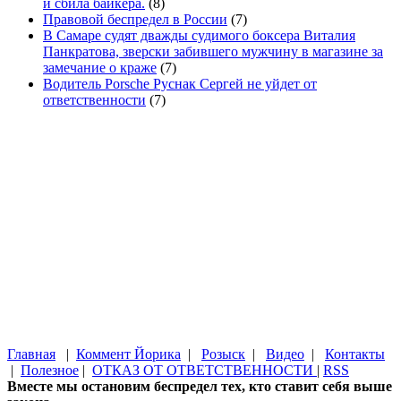
и сбила байкера.
(8)
Правовой беспредел в России
(7)
В Самаре судят дважды судимого боксера Виталия
Панкратова, зверски забившего мужчину в магазине за
замечание о краже
(7)
Водитель Porsche Руснак Сергей не уйдет от
ответственности
(7)
Главная
|
Коммент Йорика
|
Розыск
|
Видео
|
Контакты
|
Полезное
|
ОТКАЗ ОТ ОТВЕТСТВЕННОСТИ
|
RSS
Вместе мы остановим беспредел тех, кто ставит себя выше