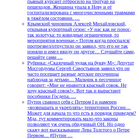
пьяный курсант отбросило на тротуар на
пешеходов. Женщина упала в Неву и её
госпитализирована с многочисленными травмами
в тяжёлом состоянии. …
Крымский чиновник Алексей Михайловский,
открывая курортный сезон: «У нас как не понос,
так золотуха: то ковидные ограничения, то
мероприятия военные.» Потом когда проспался/
протрезвел/отпустило он заявил, что его не так
поняли и имел ввиду он другое… Слушайте сами,
решайте сами …
Рубрика: «Сказочный чудак на букву М»: Депутат
Мосгордумы Сергей Савостьянов заявил что он
часто посещает разные детские песочницы
наблюдая за детьми… Мальчик в песочнице
говорит: «Мне не нравится красный совок. Не
хочу красный совок!». Вот так и вырастают
пособники Госдепа. …
Путин сравнил себя с Петром I и намерен
«возвращать и укреплять» территории России…
Может для начала то что есть в порядок приведем?
Мда, тут комментировать мало-что законы
позволяют уж очень обидчивый ОН. Но одно
скажу вот высказывание Лева Толстого о Петре
Первом… #Путин …