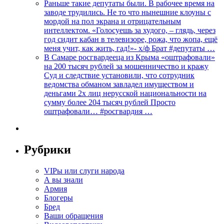
Раньше такие депутаты были. В рабочее время на
заводе трудились. Не то что нынешние клоуны с
мордой на пол экрана и отрицательным
интеллектом. «Голосуешь за худого, – глядь, через
год сидит кабан в телевизоре, рожа, что жопа, ещё
меня учит, как жить, гад!»- х/ф Брат #депутаты …
В Самаре росгвардееца из Крыма «оштрафовали»
на 200 тысяч рублей за мошенничество и кражу
Суд и следствие установили, что сотрудник
ведомства обманом завладел имуществом и
деньгами 2х лиц нерусской национальности на
сумму более 204 тысяч рублей Просто
оштрафовали… #росгвардия …
Рубрики
VIPы или слуги народа
А вы знали
Армия
Блогеры
Бред
Ваши обращения