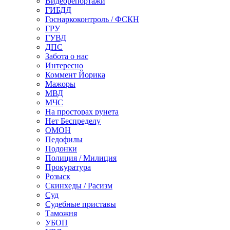
Видеорепортажи
ГИБДД
Госнаркоконтроль / ФСКН
ГРУ
ГУВД
ДПС
Забота о нас
Интересно
Коммент Йорика
Мажоры
МВД
МЧС
На просторах рунета
Нет Беспределу
ОМОН
Педофилы
Подонки
Полиция / Милиция
Прокуратура
Розыск
Скинхеды / Расизм
Суд
Судебные приставы
Таможня
УБОП