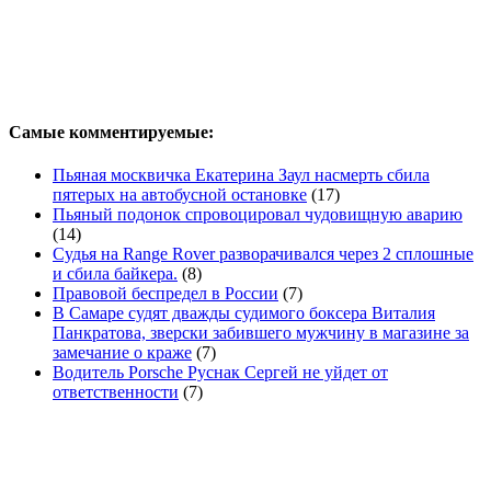
Самые комментируемые:
Пьяная москвичка Екатерина Заул насмерть сбила
пятерых на автобусной остановке
(17)
Пьяный подонок спровоцировал чудовищную аварию
(14)
Судья на Range Rover разворачивался через 2 сплошные
и сбила байкера.
(8)
Правовой беспредел в России
(7)
В Самаре судят дважды судимого боксера Виталия
Панкратова, зверски забившего мужчину в магазине за
замечание о краже
(7)
Водитель Porsche Руснак Сергей не уйдет от
ответственности
(7)