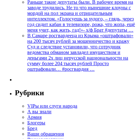
Раньше такие депутаты были. В рабочее время на
заводе трудились. Не то что нынешние клоуны с
мордой на пол экрана и отрицательным
интеллектом. «Голосуешь за худого, – глядь, через
год сидит кабан в телевизоре, рожа, что жопа, ещё
меня учит, как жить, гад!»- х/ф Брат #депутаты …
В Самаре росгвардееца из Крыма «оштрафовали»
на 200 тысяч рублей за мошенничество и кражу
Суд и следствие установили, что сотрудник
ведомства обманом завладел имуществом и
деньгами 2х лиц нерусской национальности на
сумму более 204 тысяч рублей Просто
оштрафовали… #росгвардия …
Рубрики
VIPы или слуги народа
А вы знали
Армия
Блогеры
Бред
Ваши обращения