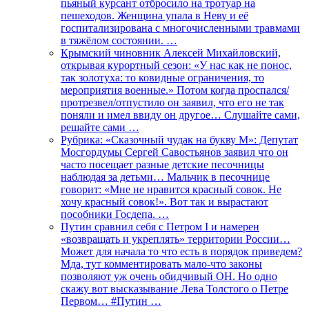
пьяный курсант отбросило на тротуар на
пешеходов. Женщина упала в Неву и её
госпитализирована с многочисленными травмами
в тяжёлом состоянии. …
Крымский чиновник Алексей Михайловский,
открывая курортный сезон: «У нас как не понос,
так золотуха: то ковидные ограничения, то
мероприятия военные.» Потом когда проспался/
протрезвел/отпустило он заявил, что его не так
поняли и имел ввиду он другое… Слушайте сами,
решайте сами …
Рубрика: «Сказочный чудак на букву М»: Депутат
Мосгордумы Сергей Савостьянов заявил что он
часто посещает разные детские песочницы
наблюдая за детьми… Мальчик в песочнице
говорит: «Мне не нравится красный совок. Не
хочу красный совок!». Вот так и вырастают
пособники Госдепа. …
Путин сравнил себя с Петром I и намерен
«возвращать и укреплять» территории России…
Может для начала то что есть в порядок приведем?
Мда, тут комментировать мало-что законы
позволяют уж очень обидчивый ОН. Но одно
скажу вот высказывание Лева Толстого о Петре
Первом… #Путин …