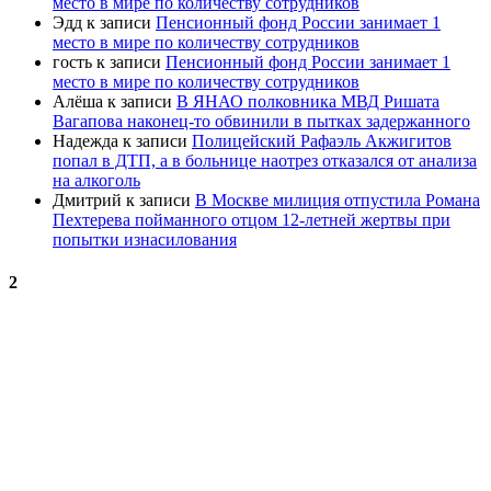
место в мире по количеству сотрудников
Эдд
к записи
Пенсионный фонд России занимает 1
место в мире по количеству сотрудников
гость
к записи
Пенсионный фонд России занимает 1
место в мире по количеству сотрудников
Алёша
к записи
В ЯНАО полковника МВД Ришата
Вагапова наконец-то обвинили в пытках задержанного
Надежда
к записи
Полицейский Рафаэль Акжигитов
попал в ДТП, а в больнице наотрез отказался от анализа
на алкоголь
Дмитрий
к записи
В Москве милиция отпустила Романа
Пехтерева пойманного отцом 12-летней жертвы при
попытки изнасилования
2