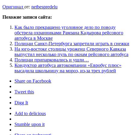
Оригинал
от:
netbespredelu
Похожие записи сайта:
Как было прекращено уголовное дело по поводу
обстрела охранниками Рамзана Кадырова рейсового
автобуса в Москве
Полицаи Санкт-Петербурга запретили играть в снежки
На юго-востоке столицы уроженц Северного Кавказа
выпустил несколько пуль по окнам рейсового автобуса
Полицаи припарковались и ушли…
Кондуктор автобуса автокомпании «Евробус плюс»
высадила школьницу на мороз, из-за трех рублей
Share on Facebook
Tweet this
Digg It
Add to delicious
Stumble upon it