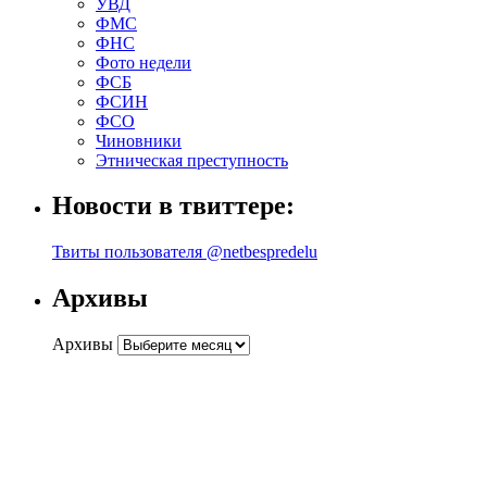
УВД
ФМС
ФНС
Фото недели
ФСБ
ФСИН
ФСО
Чиновники
Этническая преступность
Новости в твиттере:
Твиты пользователя @netbespredelu
Архивы
Архивы