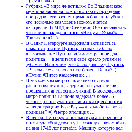
=) #Михалков …
Рубрика «В мире животных»: Во Владикавказе
мужчина напал на пожилого таксиста, родные
пострадавшего в ответ прямо в больнице убили
его несколько раз ударив ножом, а затем
выстрелив. В МВД по Северной Осетии заявили,
что они не ожидали этого. «Не ну а чёё мы?» —
Так заявили? =) …
В Санкт-Петербурге задержали активиста за
плакат с цитатой Путина, на плакате было
высказывание Путина: «Самое страшное для
политика — вцепиться в свое кресло руками и
зубами». Напомним, что было дальше у Путина:
«В этом случае провал неизбежен» Ванга?=)
#Путин #Питер #задержание …
В московском метро с помощью системы
распознавания лиц задерживают участников
прошедших антивоенных акций В московском
метро полиция 12 июня задержала более 35
человек, ранее участвовавших в акциях против
«спецоперации» Face Pay — для удобства, кого
полицаев? =) #метро #полиция …
В центре Петербурга пьяный курсант военного
института сбил девушку. Пассажирка автомобиля
на вид 17-18 лет погибла. Машину которую вел