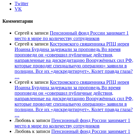
Twitter
VK
Комментарии
Сергей
к записи
Пенсионный фонд России занимает 1
место в мире по количеству сотрудников
Сергей
к записи
Костромского священника РПЦ иерея
Иоанна Бурдина задержали за проповедь Во время
проповеди он «совершил публичные действия,
направленные на дискредитацию Вооружённых сил РФ,
которые проводят специальную операцию» заявили в
полиции. Все их «дискредитирует». Колет правда глаза?
…
Сергей
к записи
Костромского священника РПЦ иерея
Иоанна Бурдина задержали за проповедь Во время
проповеди он «совершил публичные действия,
направленные на дискредитацию Вооружённых сил РФ,
которые проводят специальную операцию» заявили в
полиции. Все их «дискредитирует». Колет правда глаза?
…
Любовь
к записи
Пенсионный фонд России занимает 1
место в мире по количеству сотрудников
Любовь
к записи
Пенсионный фонд России занимает 1