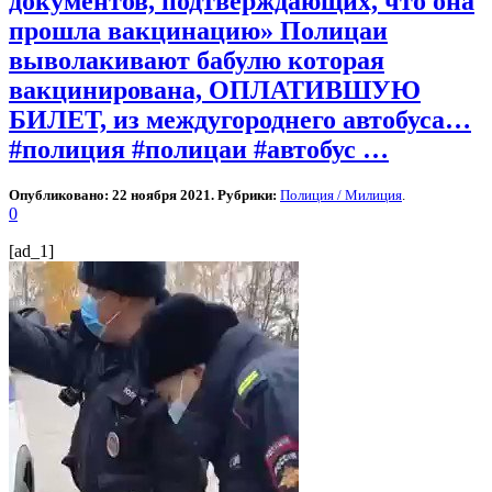
документов, подтверждающих, что она
прошла вакцинацию» Полицаи
выволакивают бабулю которая
вакцинирована, ОПЛАТИВШУЮ
БИЛЕТ, из междугороднего автобуса…
#полиция #полицаи #автобус …
Опубликовано: 22 ноября 2021. Рубрики:
Полиция / Милиция
.
0
[ad_1]