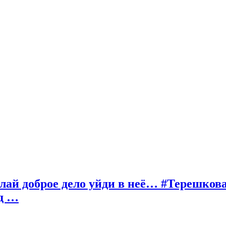
елай доброе дело уйди в неё… #Терешков
д …