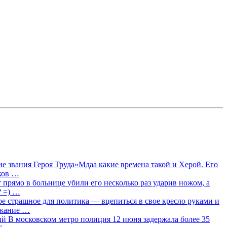
 звания Героя Труда»Мдаа какие времена такой и Херой. Его
лков …
прямо в больнице убили его несколько раз ударив ножом, а
? =) …
ое страшное для политика — вцепиться в свое кресло руками и
ржание …
 В московском метро полиция 12 июня задержала более 35