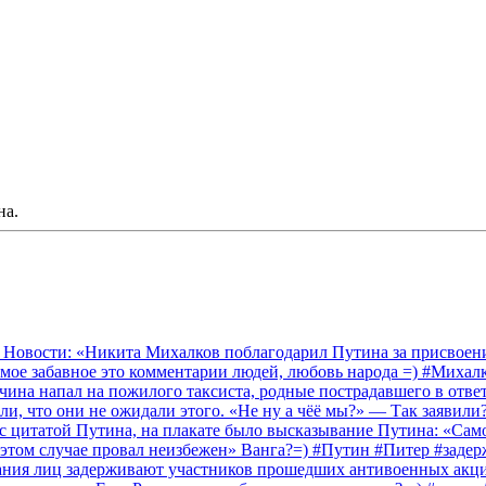
на.
 Новости: «Никита Михалков поблагодарил Путина за присвоение
амое забавное это комментарии людей, любовь народа =) #Миха
на напал на пожилого таксиста, родные пострадавшего в ответ 
и, что они не ожидали этого. «Не ну а чёё мы?» — Так заявили
 с цитатой Путина, на плакате было высказывание Путина: «Сам
 этом случае провал неизбежен» Ванга?=) #Путин #Питер #заде
ания лиц задерживают участников прошедших антивоенных акций