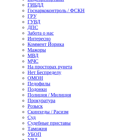
ГИБДД
Госнаркоконтроль / ФСКН
ГРУ
ГУВД
ДПС
Забота о нас
Интересно
Коммент Йорика
Мажоры
МВД
МЧС
На просторах рунета
Нет Беспределу
ОМОН
Педофилы
Подонки
Полиция / Милиция
Прокуратура
Розыск
Скинхеды / Расизм
Суд
Судебные приставы
Таможня
УБОП
УВД