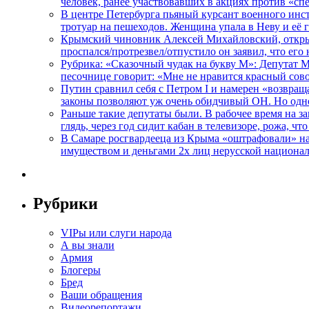
человек, ранее участвовавших в акциях против «сп
В центре Петербурга пьяный курсант военного инст
тротуар на пешеходов. Женщина упала в Неву и её
Крымский чиновник Алексей Михайловский, открывая
проспался/протрезвел/отпустило он заявил, что ег
Рубрика: «Сказочный чудак на букву М»: Депутат 
песочнице говорит: «Мне не нравится красный сово
Путин сравнил себя с Петром I и намерен «возвращ
законы позволяют уж очень обидчивый ОН. Но одн
Раньше такие депутаты были. В рабочее время на з
глядь, через год сидит кабан в телевизоре, рожа, чт
В Самаре росгвардееца из Крыма «оштрафовали» на 
имуществом и деньгами 2х лиц нерусской национа
Рубрики
VIPы или слуги народа
А вы знали
Армия
Блогеры
Бред
Ваши обращения
Видеорепортажи