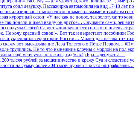
ецоперации» Face Pay — для удобства, кого полицаев? =) #метр
итута сбил девушку. Пассажирка автомобиля на вид 17-18 лет п
 госпитализирована с многочисленными травмами в тяжёлом сос
 курортный сезон: «У нас как не понос, так золотуха: то ков
о не так поняли и имел ввиду он другое… Слушайте сами, решайт
Мосгордумы Сергей Савостьянов заявил что он часто посещает р
к. Не хочу красный совок!». Вот так и вырастают пособники Го
ать и укреплять» территории России… Может для начала то что е
о скажу вот высказывание Лева Толстого о Петре Первом… #П
аводе трудились. Не то что нынешние клоуны с мордой на пол эк
о жопа, ещё меня учит, как жить, гад!»- х/ф Брат #депутаты …
200 тысяч рублей за мошенничество и кражу Суд и следствие ус
льности на сумму более 204 тысяч рублей Просто оштрафовали