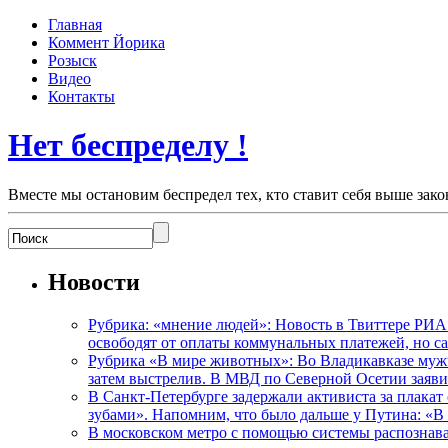
Главная
Коммент Йорика
Розыск
Видео
Контакты
Нет беспределу !
Вместе мы остановим беспредел тех, кто ставит себя выше зако
Новости
Рубрика: «мнение людей»: Новость в Твиттере РИА
освободят от оплаты коммунальных платежей, но с
Рубрика «В мире животных»: Во Владикавказе мужчи
затем выстрелив. В МВД по Северной Осетии заявил
В Санкт-Петербурге задержали активиста за плакат
зубами». Напомним, что было дальше у Путина: «В
В московском метро с помощью системы распознав