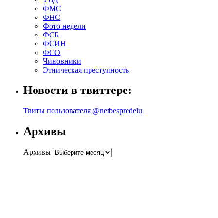
ФМС
ФНС
Фото недели
ФСБ
ФСИН
ФСО
Чиновники
Этническая преступность
Новости в твиттере:
Твиты пользователя @netbespredelu
Архивы
Архивы