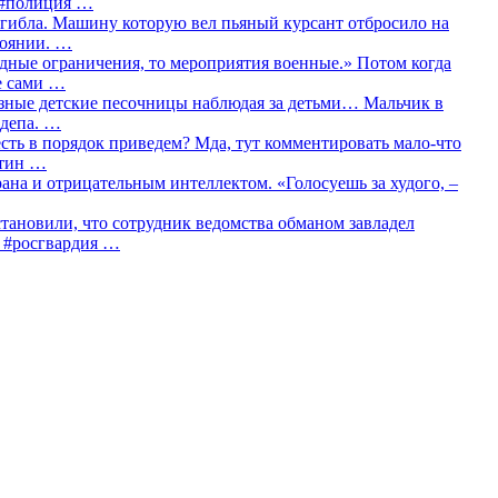
о #полиция …
огибла. Машину которую вел пьяный курсант отбросило на
тоянии. …
идные ограничения, то мероприятия военные.» Потом когда
е сами …
азные детские песочницы наблюдая за детьми… Мальчик в
сдепа. …
сть в порядок приведем? Мда, тут комментировать мало-что
утин …
рана и отрицательным интеллектом. «Голосуешь за худого, –
тановили, что сотрудник ведомства обманом завладел
… #росгвардия …