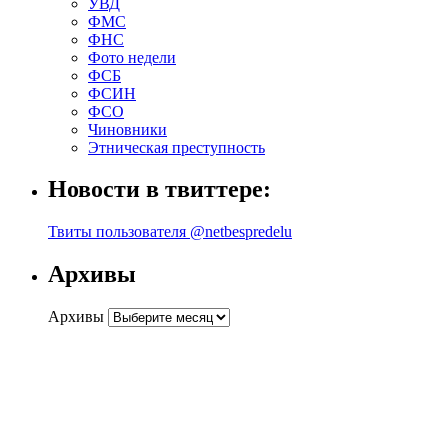
УВД
ФМС
ФНС
Фото недели
ФСБ
ФСИН
ФСО
Чиновники
Этническая преступность
Новости в твиттере:
Твиты пользователя @netbespredelu
Архивы
Архивы