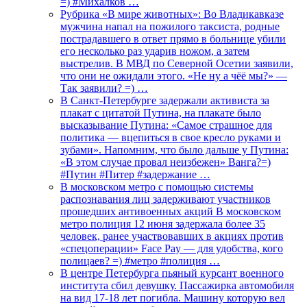
=) #Михалков …
Рубрика «В мире животных»: Во Владикавказе
мужчина напал на пожилого таксиста, родные
пострадавшего в ответ прямо в больнице убили
его несколько раз ударив ножом, а затем
выстрелив. В МВД по Северной Осетии заявили,
что они не ожидали этого. «Не ну а чёё мы?» —
Так заявили? =) …
В Санкт-Петербурге задержали активиста за
плакат с цитатой Путина, на плакате было
высказывание Путина: «Самое страшное для
политика — вцепиться в свое кресло руками и
зубами». Напомним, что было дальше у Путина:
«В этом случае провал неизбежен» Ванга?=)
#Путин #Питер #задержание …
В московском метро с помощью системы
распознавания лиц задерживают участников
прошедших антивоенных акций В московском
метро полиция 12 июня задержала более 35
человек, ранее участвовавших в акциях против
«спецоперации» Face Pay — для удобства, кого
полицаев? =) #метро #полиция …
В центре Петербурга пьяный курсант военного
института сбил девушку. Пассажирка автомобиля
на вид 17-18 лет погибла. Машину которую вел