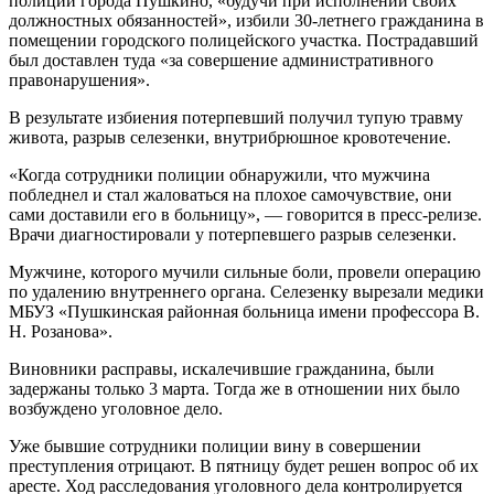
полиции города Пушкино, «будучи при исполнении своих
должностных обязанностей», избили 30-летнего гражданина в
помещении городского полицейского участка. Пострадавший
был доставлен туда «за совершение административного
правонарушения».
В результате избиения потерпевший получил тупую травму
живота, разрыв селезенки, внутрибрюшное кровотечение.
«Когда сотрудники полиции обнаружили, что мужчина
побледнел и стал жаловаться на плохое самочувствие, они
сами доставили его в больницу», — говорится в пресс-релизе.
Врачи диагностировали у потерпевшего разрыв селезенки.
Мужчине, которого мучили сильные боли, провели операцию
по удалению внутреннего органа. Селезенку вырезали медики
МБУЗ «Пушкинская районная больница имени профессора В.
Н. Розанова».
Виновники расправы, искалечившие гражданина, были
задержаны только 3 марта. Тогда же в отношении них было
возбуждено уголовное дело.
Уже бывшие сотрудники полиции вину в совершении
преступления отрицают. В пятницу будет решен вопрос об их
аресте. Ход расследования уголовного дела контролируется