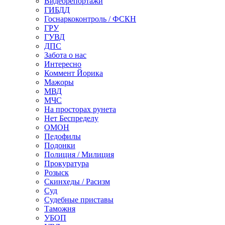
Видеорепортажи
ГИБДД
Госнаркоконтроль / ФСКН
ГРУ
ГУВД
ДПС
Забота о нас
Интересно
Коммент Йорика
Мажоры
МВД
МЧС
На просторах рунета
Нет Беспределу
ОМОН
Педофилы
Подонки
Полиция / Милиция
Прокуратура
Розыск
Скинхеды / Расизм
Суд
Судебные приставы
Таможня
УБОП