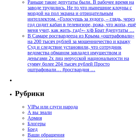
Раньше такие депутаты были. В рабочее время на
заводе трудились. Не то что нынешние клоуны с
мордой на пол экрана и отрицательным
интеллектом. «Голосуешь за худого, – глядь, через
год сидит кабан в телевизоре, рожа, что жопа, ещё
меня учит, как жить, гад!»- х/ф Брат #депутаты …
В Самаре росгвардееца из Крыма «оштрафовали»
на 200 тысяч рублей за мошенничество и кражу
Суд и следствие установили, что сотрудник
ведомства обманом завладел имуществом и
деньгами 2х лиц нерусской национальности на
сумму более 204 тысяч рублей Просто
оштрафовали… #росгвардия …
Рубрики
VIPы или слуги народа
А вы знали
Армия
Блогеры
Бред
Ваши обращения