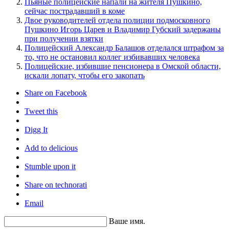
Пьяные полицейские напали на жителя Пушкино,
сейчас пострадавший в коме
Двое руководителей отдела полиции подмосковного
Пушкино Игорь Царев и Владимир Губский задержаны
при получении взятки
Полицейский Александр Балашов отделался штрафом за
то, что не остановил коллег избивавших человека
Полицейские, избившие пенсионера в Омской области,
искали лопату, чтобы его закопать
Share on Facebook
Tweet this
Digg It
Add to delicious
Stumble upon it
Share on technorati
Email
Ваше имя.