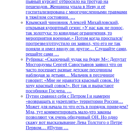
пьяный курсант отбросило на тротуар на
пешеходов. Женщина упала в Неву и её
госпитализирована с многочисленными травмами
в тяжёлом состоянии. …
Крымский чиновник Алексей Михайловский,
открывая курортный сезон: «У нас как не понос,
так золотуха: то ковидные ограничения, то
мероприятия военные.» Потом когда проспался/
протрезвел/отпустило он заявил, что его не так
поняли и имел ввиду он другое… Слушайте сами,
решайте сами …
Рубрика: «Сказочный чудак на букву М»: Депутат
Мосгордумы Сергей Савостьянов заявил что он
часто посещает разные детские песочницы
наблюдая за детьми… Мальчик в песочнице
говорит: «Мне не нравится красный совок. Не
хочу красный совок!». Вот так и вырастают
пособники Госдепа. …
Путин сравнил себя с Петром I и намерен
«возвращать и укреплять» территории России…
Может для начала то что есть в порядок приведем?
Мда, тут комментировать мало-что законы
позволяют уж очень обидчивый ОН. Но одно
скажу вот высказывание Лева Толстого о Петре
Первом… #Путин …