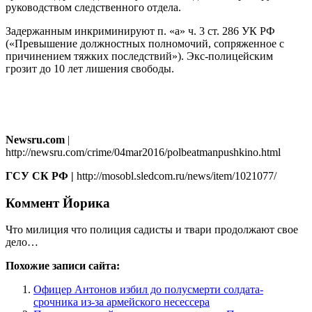
руководством следственного отдела.
Задержанным инкриминируют п. «а» ч. 3 ст. 286 УК РФ
(«Превышение должностных полномочий, сопряженное с
причинением тяжких последствий»). Экс-полицейским
грозит до 10 лет лишения свободы.
Newsru.com
|
http://newsru.com/crime/04mar2016/polbeatmanpushkino.html
ГСУ СК РФ |
http://mosobl.sledcom.ru/news/item/1021077/
Коммент Йорика
Что милиция что полиция садисты и твари продолжают свое
дело…
Похожие записи сайта:
Офицер Антонов избил до полусмерти солдата-
срочника из-за армейского несессера