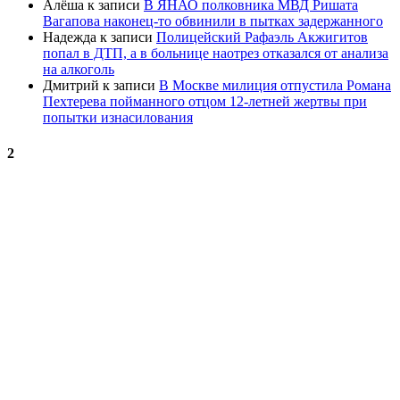
Алёша
к записи
В ЯНАО полковника МВД Ришата
Вагапова наконец-то обвинили в пытках задержанного
Надежда
к записи
Полицейский Рафаэль Акжигитов
попал в ДТП, а в больнице наотрез отказался от анализа
на алкоголь
Дмитрий
к записи
В Москве милиция отпустила Романа
Пехтерева пойманного отцом 12-летней жертвы при
попытки изнасилования
2