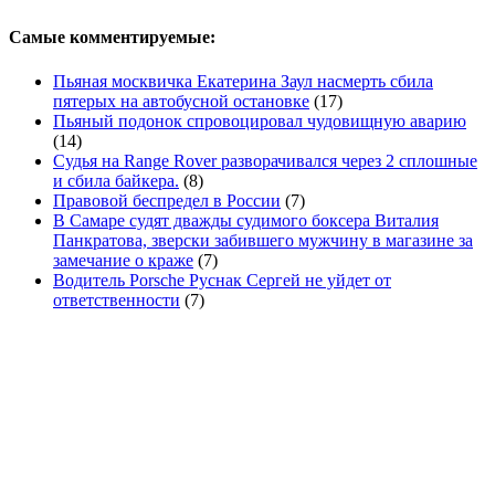
Самые комментируемые:
Пьяная москвичка Екатерина Заул насмерть сбила
пятерых на автобусной остановке
(17)
Пьяный подонок спровоцировал чудовищную аварию
(14)
Судья на Range Rover разворачивался через 2 сплошные
и сбила байкера.
(8)
Правовой беспредел в России
(7)
В Самаре судят дважды судимого боксера Виталия
Панкратова, зверски забившего мужчину в магазине за
замечание о краже
(7)
Водитель Porsche Руснак Сергей не уйдет от
ответственности
(7)