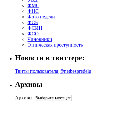
ФМС
ФНС
Фото недели
ФСБ
ФСИН
ФСО
Чиновники
Этническая преступность
Новости в твиттере:
Твиты пользователя @netbespredelu
Архивы
Архивы