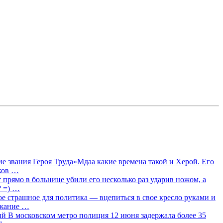
 звания Героя Труда»Мдаа какие времена такой и Херой. Его
лков …
прямо в больнице убили его несколько раз ударив ножом, а
? =) …
ое страшное для политика — вцепиться в свое кресло руками и
ржание …
 В московском метро полиция 12 июня задержала более 35