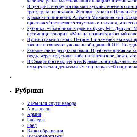
человек, ранее участвовавших в акциях против «сп
В центре Петербурга пьяный курсант военного инст
тротуар на пешеходов. Женщина упала в Неву и её
Крымский чиновник Алексей Михайловский, открывая
проспался/протрезвел/отпустило он заявил, что ег
Рубрика: «Сказочный чудак на букву М»: Депутат 
песочнице говорит: «Мне не нравится красный сово
Путин сравнил себя с Петром I и намерен «возвращ
законы позволяют уж очень обидчивый ОН. Но одн
Раньше такие депутаты были. В рабочее время на з
глядь, через год сидит кабан в телевизоре, рожа, чт
В Самаре росгвардееца из Крыма «оштрафовали» на 
имуществом и деньгами 2х лиц нерусской национа
Рубрики
VIPы или слуги народа
А вы знали
Армия
Блогеры
Бред
Ваши обращения
Видеорепортажи