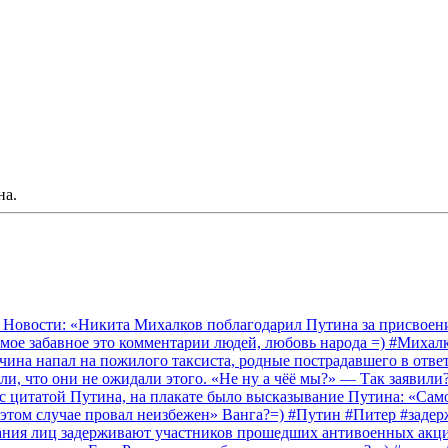
на.
 Новости: «Никита Михалков поблагодарил Путина за присвоение
амое забавное это комментарии людей, любовь народа =) #Миха
на напал на пожилого таксиста, родные пострадавшего в ответ 
и, что они не ожидали этого. «Не ну а чёё мы?» — Так заявили
 с цитатой Путина, на плакате было высказывание Путина: «Сам
 этом случае провал неизбежен» Ванга?=) #Путин #Питер #заде
ания лиц задерживают участников прошедших антивоенных акций