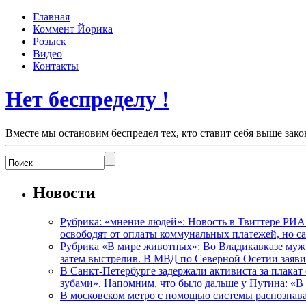
Главная
Коммент Йорика
Розыск
Видео
Контакты
Нет беспределу !
Вместе мы остановим беспредел тех, кто ставит себя выше зако
Новости
Рубрика: «мнение людей»: Новость в Твиттере РИА
освободят от оплаты коммунальных платежей, но с
Рубрика «В мире животных»: Во Владикавказе мужчи
затем выстрелив. В МВД по Северной Осетии заявил
В Санкт-Петербурге задержали активиста за плакат
зубами». Напомним, что было дальше у Путина: «В
В московском метро с помощью системы распознав