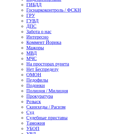
ГИБДД
Госнаркоконтроль / ФСКН
ГРУ
ГУВД
ДПС
Забота о нас
Интересно
Коммент Йорика
Мажоры
МВД
МЧС
На просторах рунета
Нет Беспределу
ОМОН
Педофилы
Подонки
Полиция / Милиция
Прокуратура
Розыск
Скинхеды / Расизм
Суд
Судебные приставы
Таможня
УБОП
УВД