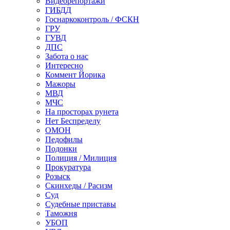
Видеорепортажи
ГИБДД
Госнаркоконтроль / ФСКН
ГРУ
ГУВД
ДПС
Забота о нас
Интересно
Коммент Йорика
Мажоры
МВД
МЧС
На просторах рунета
Нет Беспределу
ОМОН
Педофилы
Подонки
Полиция / Милиция
Прокуратура
Розыск
Скинхеды / Расизм
Суд
Судебные приставы
Таможня
УБОП