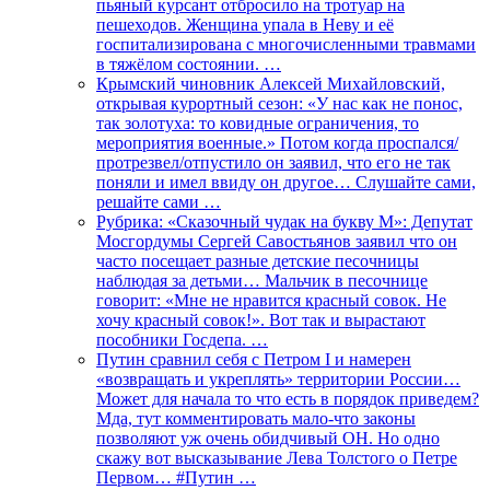
пьяный курсант отбросило на тротуар на
пешеходов. Женщина упала в Неву и её
госпитализирована с многочисленными травмами
в тяжёлом состоянии. …
Крымский чиновник Алексей Михайловский,
открывая курортный сезон: «У нас как не понос,
так золотуха: то ковидные ограничения, то
мероприятия военные.» Потом когда проспался/
протрезвел/отпустило он заявил, что его не так
поняли и имел ввиду он другое… Слушайте сами,
решайте сами …
Рубрика: «Сказочный чудак на букву М»: Депутат
Мосгордумы Сергей Савостьянов заявил что он
часто посещает разные детские песочницы
наблюдая за детьми… Мальчик в песочнице
говорит: «Мне не нравится красный совок. Не
хочу красный совок!». Вот так и вырастают
пособники Госдепа. …
Путин сравнил себя с Петром I и намерен
«возвращать и укреплять» территории России…
Может для начала то что есть в порядок приведем?
Мда, тут комментировать мало-что законы
позволяют уж очень обидчивый ОН. Но одно
скажу вот высказывание Лева Толстого о Петре
Первом… #Путин …