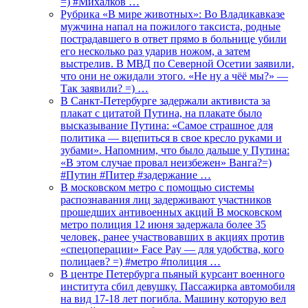
=) #Михалков …
Рубрика «В мире животных»: Во Владикавказе
мужчина напал на пожилого таксиста, родные
пострадавшего в ответ прямо в больнице убили
его несколько раз ударив ножом, а затем
выстрелив. В МВД по Северной Осетии заявили,
что они не ожидали этого. «Не ну а чёё мы?» —
Так заявили? =) …
В Санкт-Петербурге задержали активиста за
плакат с цитатой Путина, на плакате было
высказывание Путина: «Самое страшное для
политика — вцепиться в свое кресло руками и
зубами». Напомним, что было дальше у Путина:
«В этом случае провал неизбежен» Ванга?=)
#Путин #Питер #задержание …
В московском метро с помощью системы
распознавания лиц задерживают участников
прошедших антивоенных акций В московском
метро полиция 12 июня задержала более 35
человек, ранее участвовавших в акциях против
«спецоперации» Face Pay — для удобства, кого
полицаев? =) #метро #полиция …
В центре Петербурга пьяный курсант военного
института сбил девушку. Пассажирка автомобиля
на вид 17-18 лет погибла. Машину которую вел