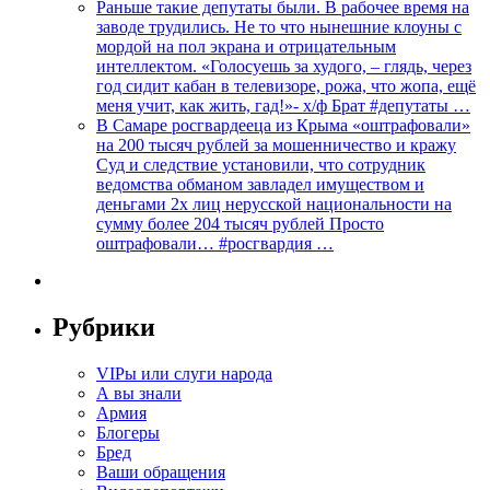
Раньше такие депутаты были. В рабочее время на
заводе трудились. Не то что нынешние клоуны с
мордой на пол экрана и отрицательным
интеллектом. «Голосуешь за худого, – глядь, через
год сидит кабан в телевизоре, рожа, что жопа, ещё
меня учит, как жить, гад!»- х/ф Брат #депутаты …
В Самаре росгвардееца из Крыма «оштрафовали»
на 200 тысяч рублей за мошенничество и кражу
Суд и следствие установили, что сотрудник
ведомства обманом завладел имуществом и
деньгами 2х лиц нерусской национальности на
сумму более 204 тысяч рублей Просто
оштрафовали… #росгвардия …
Рубрики
VIPы или слуги народа
А вы знали
Армия
Блогеры
Бред
Ваши обращения