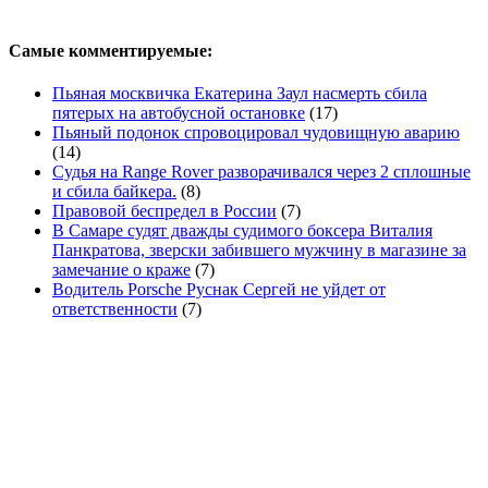
Самые комментируемые:
Пьяная москвичка Екатерина Заул насмерть сбила
пятерых на автобусной остановке
(17)
Пьяный подонок спровоцировал чудовищную аварию
(14)
Судья на Range Rover разворачивался через 2 сплошные
и сбила байкера.
(8)
Правовой беспредел в России
(7)
В Самаре судят дважды судимого боксера Виталия
Панкратова, зверски забившего мужчину в магазине за
замечание о краже
(7)
Водитель Porsche Руснак Сергей не уйдет от
ответственности
(7)