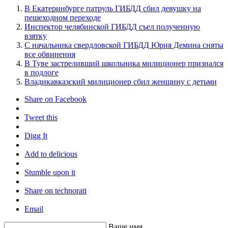
В Екатеринбурге патруль ГИБДД сбил девушку на
пешеходном переходе
Инспектор челябинской ГИБДД съел полученную
взятку
С начальника свердловской ГИБДД Юрия Демина сняты
все обвинения
В Туве застреливший школьника милиционер признался
в подлоге
Владикавказский милиционер сбил женщину с детьми
Share on Facebook
Tweet this
Digg It
Add to delicious
Stumble upon it
Share on technorati
Email
Ваше имя.