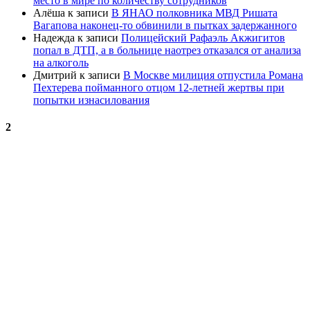
место в мире по количеству сотрудников
Алёша
к записи
В ЯНАО полковника МВД Ришата
Вагапова наконец-то обвинили в пытках задержанного
Надежда
к записи
Полицейский Рафаэль Акжигитов
попал в ДТП, а в больнице наотрез отказался от анализа
на алкоголь
Дмитрий
к записи
В Москве милиция отпустила Романа
Пехтерева пойманного отцом 12-летней жертвы при
попытки изнасилования
2