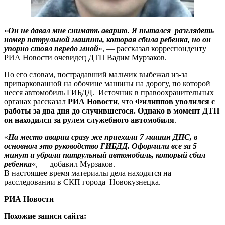
«
Он не давал мне снимать аварию. Я пытался разглядеть
номер патрульной машины, которая сбила ребенка, но он
упорно стоял передо мной
«, — рассказал корреспонденту
РИА Новости очевидец ДТП Вадим Мурзаков.
По его словам, пострадавший мальчик выбежал из-за
припаркованной на обочине машины на дорогу, по которой
несся автомобиль ГИБДД. Источник в правоохранительных
органах рассказал
РИА Новости
, что
Филиппов уволился с
работы за два дня до случившегося. Однако в момент ДТП
он находился за рулем служебного автомобиля
.
«
На место аварии сразу же приехали 7 машин ДПС, в
основном это руководство ГИБДД. Оформили все за 5
минут и убрали патрульный автомобиль, который сбил
ребенка
«, — добавил Мурзаков.
В настоящее время материалы дела находятся на
расследовании в СКП города Новокузнецка.
РИА Новости
Похожие записи сайта: