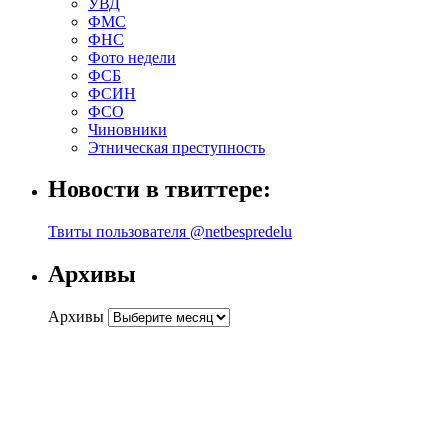
УВД
ФМС
ФНС
Фото недели
ФСБ
ФСИН
ФСО
Чиновники
Этническая преступность
Новости в твиттере:
Твиты пользователя @netbespredelu
Архивы
Архивы