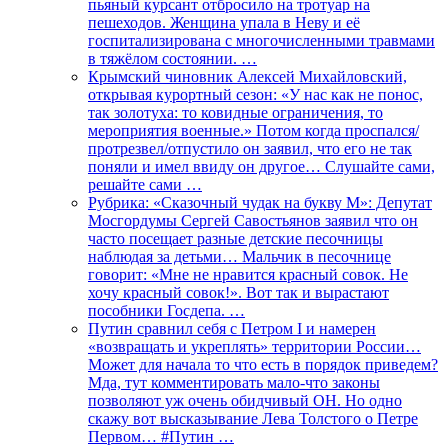
пьяный курсант отбросило на тротуар на
пешеходов. Женщина упала в Неву и её
госпитализирована с многочисленными травмами
в тяжёлом состоянии. …
Крымский чиновник Алексей Михайловский,
открывая курортный сезон: «У нас как не понос,
так золотуха: то ковидные ограничения, то
мероприятия военные.» Потом когда проспался/
протрезвел/отпустило он заявил, что его не так
поняли и имел ввиду он другое… Слушайте сами,
решайте сами …
Рубрика: «Сказочный чудак на букву М»: Депутат
Мосгордумы Сергей Савостьянов заявил что он
часто посещает разные детские песочницы
наблюдая за детьми… Мальчик в песочнице
говорит: «Мне не нравится красный совок. Не
хочу красный совок!». Вот так и вырастают
пособники Госдепа. …
Путин сравнил себя с Петром I и намерен
«возвращать и укреплять» территории России…
Может для начала то что есть в порядок приведем?
Мда, тут комментировать мало-что законы
позволяют уж очень обидчивый ОН. Но одно
скажу вот высказывание Лева Толстого о Петре
Первом… #Путин …