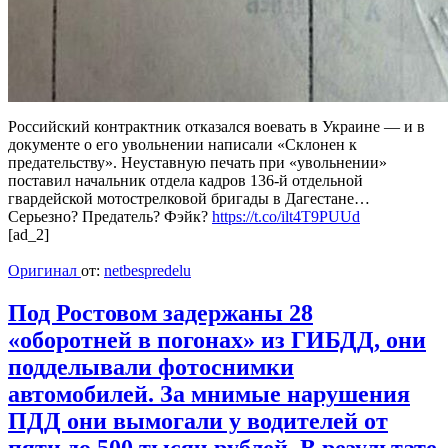
Российский контрактник отказался воевать в Украине — и в
документе о его увольнении написали «Склонен к
предательству». Неуставную печать при «увольнении»
поставил начальник отдела кадров 136-й отдельной
гвардейской мотострелковой бригады в Дагестане…
Серьезно? Предатель? Фэйк?
https://t.co/ilt4T9PUUd
[ad_2]
Оригинал
от:
netbespredelu
Под Ростовом задержаны 28
«оборотней в погонах» из ГИБДД, они
подделывали фотоснимки
автомобилей. За мнимые нарушения
ПДД они вымогали у водителей от
пяти до 500 тысяч рублей. В результате