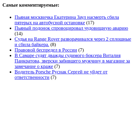
Самые комментируемые:
Пьяная москвичка Екатерина Заул насмерть сбила
пятерых на автобусной остановке
(17)
Пьяный подонок спровоцировал чудовищную аварию
(14)
Судья на Range Rover разворачивался через 2 сплошные
и сбила байкера.
(8)
Правовой беспредел в России
(7)
В Самаре судят дважды судимого боксера Виталия
Панкратова, зверски забившего мужчину в магазине за
замечание о краже
(7)
Водитель Porsche Руснак Сергей не уйдет от
ответственности
(7)