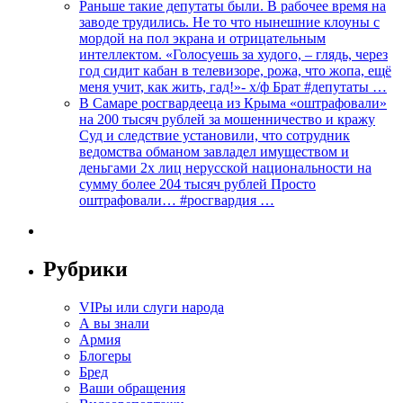
Раньше такие депутаты были. В рабочее время на
заводе трудились. Не то что нынешние клоуны с
мордой на пол экрана и отрицательным
интеллектом. «Голосуешь за худого, – глядь, через
год сидит кабан в телевизоре, рожа, что жопа, ещё
меня учит, как жить, гад!»- х/ф Брат #депутаты …
В Самаре росгвардееца из Крыма «оштрафовали»
на 200 тысяч рублей за мошенничество и кражу
Суд и следствие установили, что сотрудник
ведомства обманом завладел имуществом и
деньгами 2х лиц нерусской национальности на
сумму более 204 тысяч рублей Просто
оштрафовали… #росгвардия …
Рубрики
VIPы или слуги народа
А вы знали
Армия
Блогеры
Бред
Ваши обращения