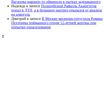
Вагапова наконец-то обвинили в пытках задержанного
Надежда
к записи
Полицейский Рафаэль Акжигитов
попал в ДТП, а в больнице наотрез отказался от анализа
на алкоголь
Дмитрий
к записи
В Москве милиция отпустила Романа
Пехтерева пойманного отцом 12-летней жертвы при
попытки изнасилования
2