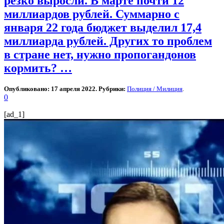
резко выросли. В марте почти 12
миллиардов рублей. Суммарно с
января 22 года бюджет выделил 17,4
миллиарда рублей. Других то проблем
в стране нет, нужно пропогандонов
кормить? …
Опубликовано: 17 апреля 2022. Рубрики:
Полиция / Милиция
.
0
[ad_1]