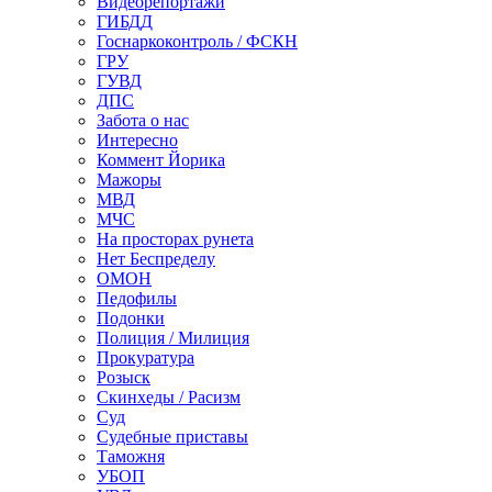
Видеорепортажи
ГИБДД
Госнаркоконтроль / ФСКН
ГРУ
ГУВД
ДПС
Забота о нас
Интересно
Коммент Йорика
Мажоры
МВД
МЧС
На просторах рунета
Нет Беспределу
ОМОН
Педофилы
Подонки
Полиция / Милиция
Прокуратура
Розыск
Скинхеды / Расизм
Суд
Судебные приставы
Таможня
УБОП