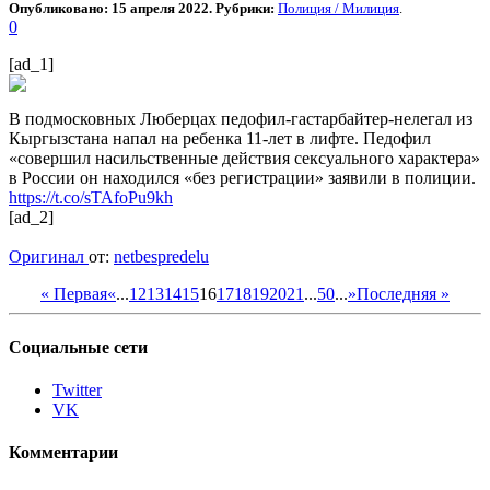
Опубликовано: 15 апреля 2022. Рубрики:
Полиция / Милиция
.
0
[ad_1]
В подмосковных Люберцах педофил-гастарбайтер-нелегал из
Кыргызстана напал на ребенка 11-лет в лифте. Педофил
«совершил насильственные действия сексуального характера»
в России он находился «без регистрации» заявили в полиции.
https://t.co/sTAfoPu9kh
[ad_2]
Оригинал
от:
netbespredelu
« Первая
«
...
12
13
14
15
16
17
18
19
20
21
...
50
...
»
Последняя »
Социальные сети
Twitter
VK
Комментарии