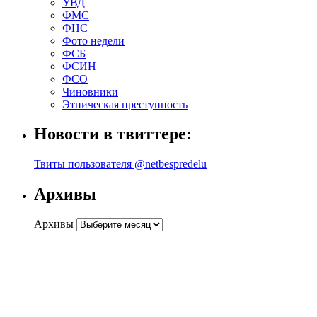
УВД
ФМС
ФНС
Фото недели
ФСБ
ФСИН
ФСО
Чиновники
Этническая преступность
Новости в твиттере:
Твиты пользователя @netbespredelu
Архивы
Архивы