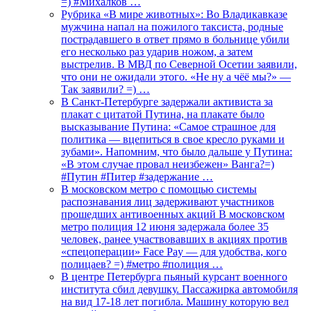
=) #Михалков …
Рубрика «В мире животных»: Во Владикавказе
мужчина напал на пожилого таксиста, родные
пострадавшего в ответ прямо в больнице убили
его несколько раз ударив ножом, а затем
выстрелив. В МВД по Северной Осетии заявили,
что они не ожидали этого. «Не ну а чёё мы?» —
Так заявили? =) …
В Санкт-Петербурге задержали активиста за
плакат с цитатой Путина, на плакате было
высказывание Путина: «Самое страшное для
политика — вцепиться в свое кресло руками и
зубами». Напомним, что было дальше у Путина:
«В этом случае провал неизбежен» Ванга?=)
#Путин #Питер #задержание …
В московском метро с помощью системы
распознавания лиц задерживают участников
прошедших антивоенных акций В московском
метро полиция 12 июня задержала более 35
человек, ранее участвовавших в акциях против
«спецоперации» Face Pay — для удобства, кого
полицаев? =) #метро #полиция …
В центре Петербурга пьяный курсант военного
института сбил девушку. Пассажирка автомобиля
на вид 17-18 лет погибла. Машину которую вел