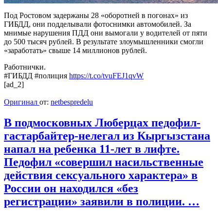
Под Ростовом задержаны 28 «оборотней в погонах» из
ГИБДД, они подделывали фотоснимки автомобилей. За
мнимые нарушения ПДД они вымогали у водителей от пяти
до 500 тысяч рублей. В результате злоумышленники смогли
«заработать» свыше 14 миллионов рублей.
Работнички.
#ГИБДД #полиция
https://t.co/tvuFEJ1qvW
[ad_2]
Оригинал
от:
netbespredelu
В подмосковных Люберцах педофил-
гастарбайтер-нелегал из Кыргызстана
напал на ребенка 11-лет в лифте.
Педофил «совершил насильственные
действия сексуального характера» в
России он находился «без
регистрации» заявили в полиции. …