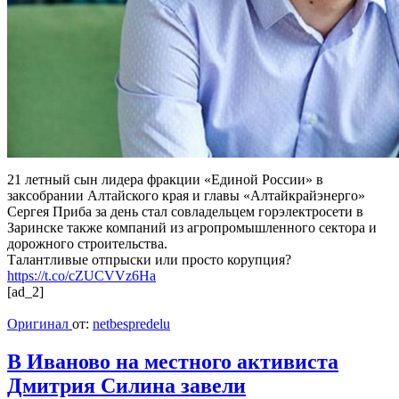
21 летный сын лидера фракции «Единой России» в
заксобрании Алтайского края и главы «Алтайкрайэнерго»
Сергея Приба за день стал совладельцем горэлектросети в
Заринске также компаний из агропромышленного сектора и
дорожного строительства.
Талантливые отпрыски или просто корупция?
https://t.co/cZUCVVz6Ha
[ad_2]
Оригинал
от:
netbespredelu
В Иваново на местного активиста
Дмитрия Силина завели