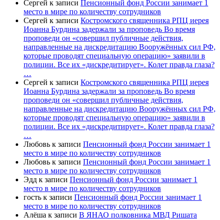
Сергей
к записи
Пенсионный фонд России занимает 1
место в мире по количеству сотрудников
Сергей
к записи
Костромского священника РПЦ иерея
Иоанна Бурдина задержали за проповедь Во время
проповеди он «совершил публичные действия,
направленные на дискредитацию Вооружённых сил РФ,
которые проводят специальную операцию» заявили в
полиции. Все их «дискредитирует». Колет правда глаза?
…
Сергей
к записи
Костромского священника РПЦ иерея
Иоанна Бурдина задержали за проповедь Во время
проповеди он «совершил публичные действия,
направленные на дискредитацию Вооружённых сил РФ,
которые проводят специальную операцию» заявили в
полиции. Все их «дискредитирует». Колет правда глаза?
…
Любовь
к записи
Пенсионный фонд России занимает 1
место в мире по количеству сотрудников
Любовь
к записи
Пенсионный фонд России занимает 1
место в мире по количеству сотрудников
Эдд
к записи
Пенсионный фонд России занимает 1
место в мире по количеству сотрудников
гость
к записи
Пенсионный фонд России занимает 1
место в мире по количеству сотрудников
Алёша
к записи
В ЯНАО полковника МВД Ришата