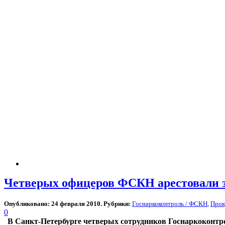
Четверых офицеров ФСКН арестовали з
Опубликовано: 24 февраля 2010. Рубрики:
Госнаркоконтроль / ФСКН
,
Прок
0
В Санкт-Петербурге четверых сотрудников Госнаркоконтро