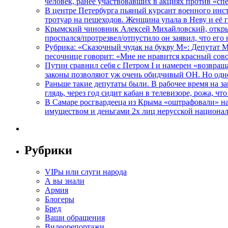
человек, ранее участвовавших в акциях против «сп
В центре Петербурга пьяный курсант военного инст
тротуар на пешеходов. Женщина упала в Неву и её
Крымский чиновник Алексей Михайловский, открывая
проспался/протрезвел/отпустило он заявил, что ег
Рубрика: «Сказочный чудак на букву М»: Депутат 
песочнице говорит: «Мне не нравится красный сово
Путин сравнил себя с Петром I и намерен «возвращ
законы позволяют уж очень обидчивый ОН. Но одн
Раньше такие депутаты были. В рабочее время на з
глядь, через год сидит кабан в телевизоре, рожа, чт
В Самаре росгвардееца из Крыма «оштрафовали» на 
имуществом и деньгами 2х лиц нерусской национа
Рубрики
VIPы или слуги народа
А вы знали
Армия
Блогеры
Бред
Ваши обращения
Видеорепортажи