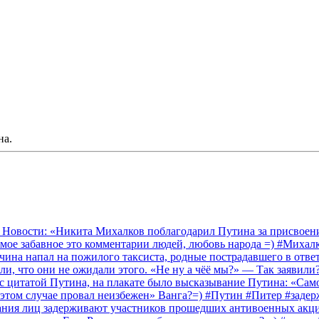
на.
 Новости: «Никита Михалков поблагодарил Путина за присвоение
амое забавное это комментарии людей, любовь народа =) #Миха
на напал на пожилого таксиста, родные пострадавшего в ответ 
и, что они не ожидали этого. «Не ну а чёё мы?» — Так заявили
 с цитатой Путина, на плакате было высказывание Путина: «Сам
 этом случае провал неизбежен» Ванга?=) #Путин #Питер #заде
ания лиц задерживают участников прошедших антивоенных акций