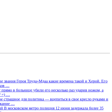
 звания Героя Труда»Мдаа какие времена такой и Херой. Его
лков …
прямо в больнице убили его несколько раз ударив ножом, а
? =) …
ое страшное для политика — вцепиться в свое кресло руками и
ржание …
 В московском метро полиция 12 июня задержала более 35