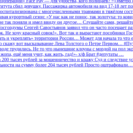
ецоперации» Face Pay — для удобства, кого полицаев? =) #метр
итута сбил девушку. Пассажирка автомобиля на вид 17-18 лет п
 госпитализирована с многочисленными травмами в тяжёлом сос
 курортный сезон: «У нас как не понос, так золотуха: то ков
о не так поняли и имел ввиду он другое… Слушайте сами, решайт
Мосгордумы Сергей Савостьянов заявил что он часто посещает р
к. Не хочу красный совок!». Вот так и вырастают пособники Го
ать и укреплять» территории России… Может для начала то что е
о скажу вот высказывание Лева Толстого о Петре Первом… #П
аводе трудились. Не то что нынешние клоуны с мордой на пол эк
о жопа, ещё меня учит, как жить, гад!»- х/ф Брат #депутаты …
200 тысяч рублей за мошенничество и кражу Суд и следствие ус
льности на сумму более 204 тысяч рублей Просто оштрафовали