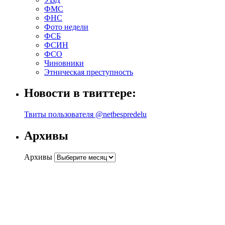
ФМС
ФНС
Фото недели
ФСБ
ФСИН
ФСО
Чиновники
Этническая преступность
Новости в твиттере:
Твиты пользователя @netbespredelu
Архивы
Архивы