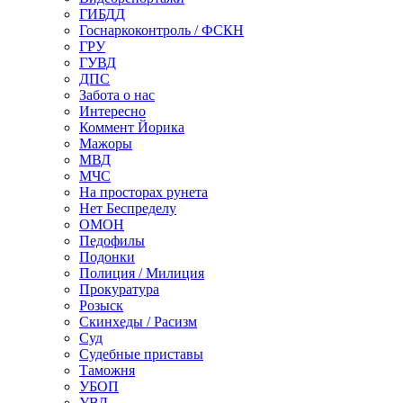
ГИБДД
Госнаркоконтроль / ФСКН
ГРУ
ГУВД
ДПС
Забота о нас
Интересно
Коммент Йорика
Мажоры
МВД
МЧС
На просторах рунета
Нет Беспределу
ОМОН
Педофилы
Подонки
Полиция / Милиция
Прокуратура
Розыск
Скинхеды / Расизм
Суд
Судебные приставы
Таможня
УБОП
УВД