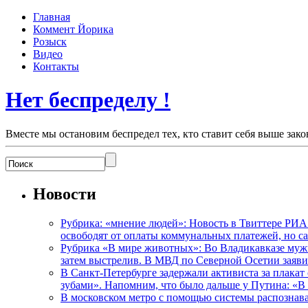
Главная
Коммент Йорика
Розыск
Видео
Контакты
Нет беспределу !
Вместе мы остановим беспредел тех, кто ставит себя выше зако
Новости
Рубрика: «мнение людей»: Новость в Твиттере РИА
освободят от оплаты коммунальных платежей, но с
Рубрика «В мире животных»: Во Владикавказе мужчи
затем выстрелив. В МВД по Северной Осетии заявил
В Санкт-Петербурге задержали активиста за плакат
зубами». Напомним, что было дальше у Путина: «В
В московском метро с помощью системы распознав