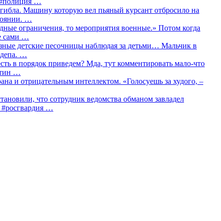
о #полиция …
огибла. Машину которую вел пьяный курсант отбросило на
тоянии. …
идные ограничения, то мероприятия военные.» Потом когда
е сами …
азные детские песочницы наблюдая за детьми… Мальчик в
сдепа. …
сть в порядок приведем? Мда, тут комментировать мало-что
утин …
рана и отрицательным интеллектом. «Голосуешь за худого, –
тановили, что сотрудник ведомства обманом завладел
… #росгвардия …