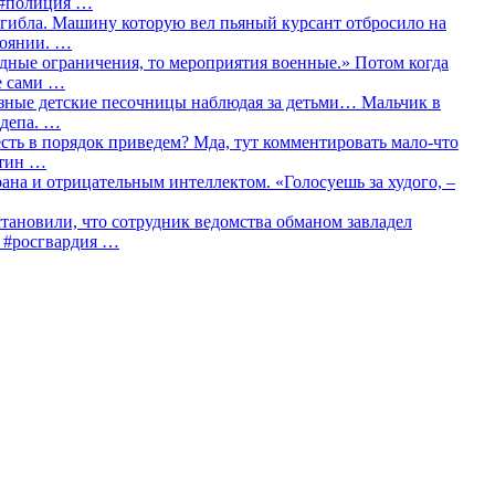
о #полиция …
огибла. Машину которую вел пьяный курсант отбросило на
тоянии. …
идные ограничения, то мероприятия военные.» Потом когда
е сами …
азные детские песочницы наблюдая за детьми… Мальчик в
сдепа. …
сть в порядок приведем? Мда, тут комментировать мало-что
утин …
рана и отрицательным интеллектом. «Голосуешь за худого, –
тановили, что сотрудник ведомства обманом завладел
… #росгвардия …