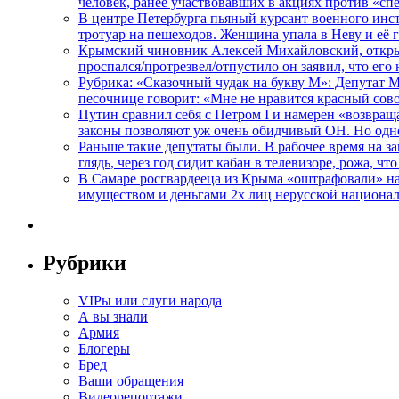
человек, ранее участвовавших в акциях против «сп
В центре Петербурга пьяный курсант военного инст
тротуар на пешеходов. Женщина упала в Неву и её
Крымский чиновник Алексей Михайловский, открывая
проспался/протрезвел/отпустило он заявил, что ег
Рубрика: «Сказочный чудак на букву М»: Депутат 
песочнице говорит: «Мне не нравится красный сово
Путин сравнил себя с Петром I и намерен «возвращ
законы позволяют уж очень обидчивый ОН. Но одн
Раньше такие депутаты были. В рабочее время на з
глядь, через год сидит кабан в телевизоре, рожа, чт
В Самаре росгвардееца из Крыма «оштрафовали» на 
имуществом и деньгами 2х лиц нерусской национа
Рубрики
VIPы или слуги народа
А вы знали
Армия
Блогеры
Бред
Ваши обращения
Видеорепортажи