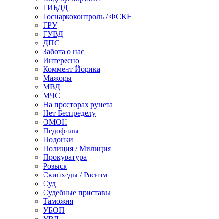
ГИБДД
Госнаркоконтроль / ФСКН
ГРУ
ГУВД
ДПС
Забота о нас
Интересно
Коммент Йорика
Мажоры
МВД
МЧС
На просторах рунета
Нет Беспределу
ОМОН
Педофилы
Подонки
Полиция / Милиция
Прокуратура
Розыск
Скинхеды / Расизм
Суд
Судебные приставы
Таможня
УБОП
УВД