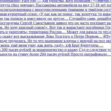
ецоперации» Face Pay — для удобства, кого полицаев? =) #метр
итута сбил девушку. Пассажирка автомобиля на вид 17-18 лет п
 госпитализирована с многочисленными травмами в тяжёлом сос
 курортный сезон: «У нас как не понос, так золотуха: то ков
о не так поняли и имел ввиду он другое… Слушайте сами, решайт
Мосгордумы Сергей Савостьянов заявил что он часто посещает р
к. Не хочу красный совок!». Вот так и вырастают пособники Го
ать и укреплять» территории России… Может для начала то что е
о скажу вот высказывание Лева Толстого о Петре Первом… #П
аводе трудились. Не то что нынешние клоуны с мордой на пол эк
о жопа, ещё меня учит, как жить, гад!»- х/ф Брат #депутаты …
200 тысяч рублей за мошенничество и кражу Суд и следствие ус
льности на сумму более 204 тысяч рублей Просто оштрафовали