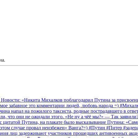
на.
 Новости: «Никита Михалков поблагодарил Путина за присвоение
амое забавное это комментарии людей, любовь народа =) #Миха
на напал на пожилого таксиста, родные пострадавшего в ответ 
и, что они не ожидали этого. «Не ну а чёё мы?» — Так заявили
 с цитатой Путина, на плакате было высказывание Путина: «Сам
 этом случае провал неизбежен» Ванга?=) #Путин #Питер #заде
ания лиц задерживают участников прошедших антивоенных акций