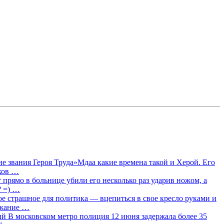
 звания Героя Труда»Мдаа какие времена такой и Херой. Его
лков …
прямо в больнице убили его несколько раз ударив ножом, а
? =) …
ое страшное для политика — вцепиться в свое кресло руками и
ржание …
 В московском метро полиция 12 июня задержала более 35