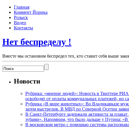
Главная
Коммент Йорика
Розыск
Видео
Контакты
Нет беспределу !
Вместе мы остановим беспредел тех, кто ставит себя выше зако
Новости
Рубрика: «мнение людей»: Новость в Твиттере РИА
освободят от оплаты коммунальных платежей, но с
Рубрика «В мире животных»: Во Владикавказе мужчи
затем выстрелив. В МВД по Северной Осетии заявил
В Санкт-Петербурге задержали активиста за плакат
зубами». Напомним, что было дальше у Путина: «В
В московском метро с помощью системы распознав