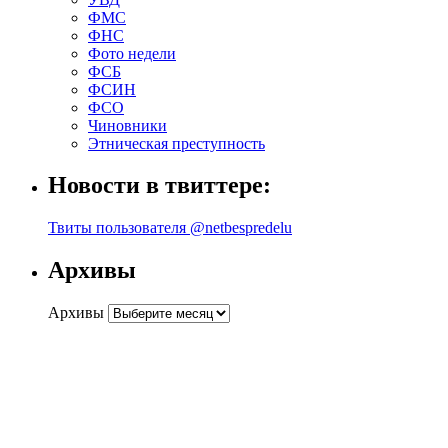
ФМС
ФНС
Фото недели
ФСБ
ФСИН
ФСО
Чиновники
Этническая преступность
Новости в твиттере:
Твиты пользователя @netbespredelu
Архивы
Архивы