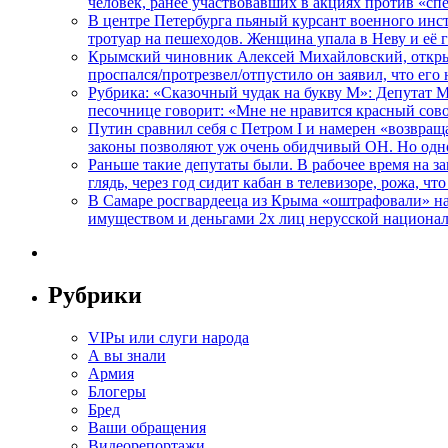
человек, ранее участвовавших в акциях против «сп
В центре Петербурга пьяный курсант военного инст
тротуар на пешеходов. Женщина упала в Неву и её
Крымский чиновник Алексей Михайловский, открывая
проспался/протрезвел/отпустило он заявил, что ег
Рубрика: «Сказочный чудак на букву М»: Депутат 
песочнице говорит: «Мне не нравится красный сово
Путин сравнил себя с Петром I и намерен «возвращ
законы позволяют уж очень обидчивый ОН. Но одн
Раньше такие депутаты были. В рабочее время на з
глядь, через год сидит кабан в телевизоре, рожа, чт
В Самаре росгвардееца из Крыма «оштрафовали» на 
имуществом и деньгами 2х лиц нерусской национа
Рубрики
VIPы или слуги народа
А вы знали
Армия
Блогеры
Бред
Ваши обращения
Видеорепортажи