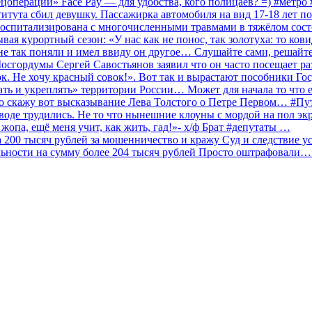
ецоперации» Face Pay — для удобства, кого полицаев? =) #метр
итута сбил девушку. Пассажирка автомобиля на вид 17-18 лет п
 госпитализирована с многочисленными травмами в тяжёлом сос
 курортный сезон: «У нас как не понос, так золотуха: то ков
о не так поняли и имел ввиду он другое… Слушайте сами, решайт
Мосгордумы Сергей Савостьянов заявил что он часто посещает р
к. Не хочу красный совок!». Вот так и вырастают пособники Го
ать и укреплять» территории России… Может для начала то что е
о скажу вот высказывание Лева Толстого о Петре Первом… #П
аводе трудились. Не то что нынешние клоуны с мордой на пол эк
о жопа, ещё меня учит, как жить, гад!»- х/ф Брат #депутаты …
200 тысяч рублей за мошенничество и кражу Суд и следствие ус
льности на сумму более 204 тысяч рублей Просто оштрафовали