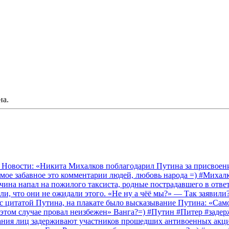
на.
 Новости: «Никита Михалков поблагодарил Путина за присвоение
амое забавное это комментарии людей, любовь народа =) #Миха
на напал на пожилого таксиста, родные пострадавшего в ответ 
и, что они не ожидали этого. «Не ну а чёё мы?» — Так заявили
 с цитатой Путина, на плакате было высказывание Путина: «Сам
 этом случае провал неизбежен» Ванга?=) #Путин #Питер #заде
ания лиц задерживают участников прошедших антивоенных акций