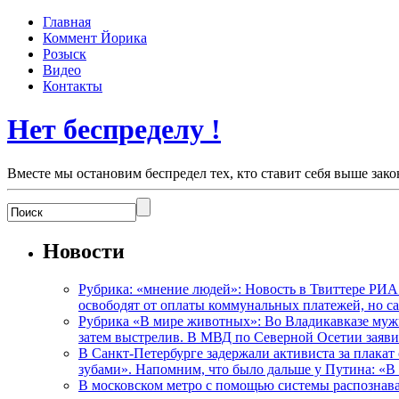
Главная
Коммент Йорика
Розыск
Видео
Контакты
Нет беспределу !
Вместе мы остановим беспредел тех, кто ставит себя выше зако
Новости
Рубрика: «мнение людей»: Новость в Твиттере РИА
освободят от оплаты коммунальных платежей, но с
Рубрика «В мире животных»: Во Владикавказе мужчи
затем выстрелив. В МВД по Северной Осетии заявил
В Санкт-Петербурге задержали активиста за плакат
зубами». Напомним, что было дальше у Путина: «В
В московском метро с помощью системы распознав