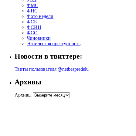
ФМС
ФНС
Фото недели
ФСБ
ФСИН
ФСО
Чиновники
Этническая преступность
Новости в твиттере:
Твиты пользователя @netbespredelu
Архивы
Архивы