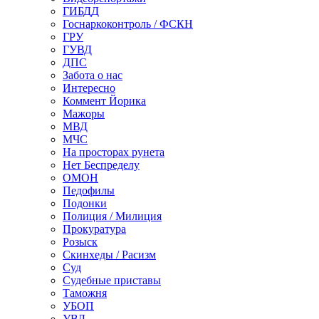
ГИБДД
Госнаркоконтроль / ФСКН
ГРУ
ГУВД
ДПС
Забота о нас
Интересно
Коммент Йорика
Мажоры
МВД
МЧС
На просторах рунета
Нет Беспределу
ОМОН
Педофилы
Подонки
Полиция / Милиция
Прокуратура
Розыск
Скинхеды / Расизм
Суд
Судебные приставы
Таможня
УБОП
УВД