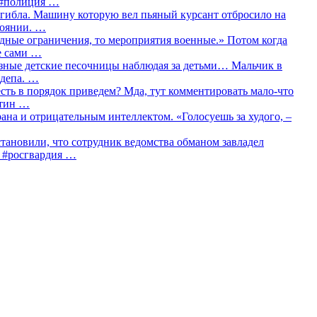
о #полиция …
огибла. Машину которую вел пьяный курсант отбросило на
тоянии. …
идные ограничения, то мероприятия военные.» Потом когда
е сами …
азные детские песочницы наблюдая за детьми… Мальчик в
сдепа. …
сть в порядок приведем? Мда, тут комментировать мало-что
утин …
рана и отрицательным интеллектом. «Голосуешь за худого, –
тановили, что сотрудник ведомства обманом завладел
… #росгвардия …