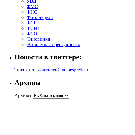
УВД
ФМС
ФНС
Фото недели
ФСБ
ФСИН
ФСО
Чиновники
Этническая преступность
Новости в твиттере:
Твиты пользователя @netbespredelu
Архивы
Архивы