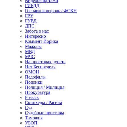
Видеорепортажи
ГИБДД
Госнаркоконтроль / ФСКН
ГРУ
ГУВД
ДПС
Забота о нас
Интересно
Коммент Йорика
Мажоры
МВД
МЧС
На просторах рунета
Нет Беспределу
ОМОН
Педофилы
Подонки
Полиция / Милиция
Прокуратура
Розыск
Скинхеды / Расизм
Суд
Судебные приставы
Таможня
УБОП