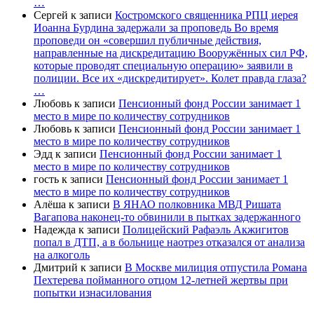
…
Сергей
к записи
Костромского священника РПЦ иерея
Иоанна Бурдина задержали за проповедь Во время
проповеди он «совершил публичные действия,
направленные на дискредитацию Вооружённых сил РФ,
которые проводят специальную операцию» заявили в
полиции. Все их «дискредитирует». Колет правда глаза?
…
Любовь
к записи
Пенсионный фонд России занимает 1
место в мире по количеству сотрудников
Любовь
к записи
Пенсионный фонд России занимает 1
место в мире по количеству сотрудников
Эдд
к записи
Пенсионный фонд России занимает 1
место в мире по количеству сотрудников
гость
к записи
Пенсионный фонд России занимает 1
место в мире по количеству сотрудников
Алёша
к записи
В ЯНАО полковника МВД Ришата
Вагапова наконец-то обвинили в пытках задержанного
Надежда
к записи
Полицейский Рафаэль Акжигитов
попал в ДТП, а в больнице наотрез отказался от анализа
на алкоголь
Дмитрий
к записи
В Москве милиция отпустила Романа
Пехтерева пойманного отцом 12-летней жертвы при
попытки изнасилования