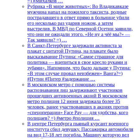
=) #Михалков …
Рубрика «В мире животных»: Во Владикавказе
мужчина напал на пожилого таксиста, родные
пострадавшего в ответ прямо в больнице убили
его несколько раз ударив ножом, а затем
выстрелив. В МВД по Северной Осетии заявили,
что они не ожидали этого. «Не ну а чёё мы?» —
Так заявили? =) …
В Санкт-Петербурге задержали активиста за
плакат с цитатой Путина, на плакате было
высказывание Путина: «Самое страшное для
политика — вцепиться в свое кресло руками и
зубами». Напомним, что было дальше у Путина:
«В этом случае провал неизбежен» Ванга?=)
#Путин #Питер #задержание …
В московском метро с помощью системы
распознавания лиц задерживают участников
прошедших антивоенных акций В московском
метро полиция 12 июня задержала более 35
человек, ранее участвовавших в акциях против
«спецоперации» Face Pay — для удобства, кого
полицаев? =) #метро #полиция …
В центре Петербурга пьяный курсант военного
института сбил девушку. Пассажирка автомобиля
на вид 17-18 лет погибла. Машину которую вел