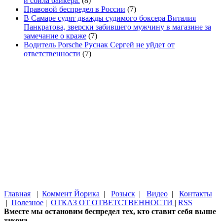
и сбила байкера.
(8)
Правовой беспредел в России
(7)
В Самаре судят дважды судимого боксера Виталия
Панкратова, зверски забившего мужчину в магазине за
замечание о краже
(7)
Водитель Porsche Руснак Сергей не уйдет от
ответственности
(7)
Главная
|
Коммент Йорика
|
Розыск
|
Видео
|
Контакты
|
Полезное
|
ОТКАЗ ОТ ОТВЕТСТВЕННОСТИ
|
RSS
Вместе мы остановим беспредел тех, кто ставит себя выше
закона.