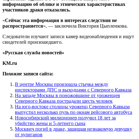
информацию об облике и этнических характеристиках
участников драки отказались.
«
Сейчас эта информация в интересах следствия не
распространяется
«, — заключила Виктория Цыпленкова.
Следователи изучают записи камер видеонаблюдения и ищут
свидетелей произошедшего.
«Русская служба новостей»
KM.ru
Похожие записи сайта:
В центре Москвы произошла стычка между
инспекторами ДПС и выходцами с Северного Кавказа
На западе Москвы в поножовщине от уроженцев
Северного Кавказа пострадали шесть человек
На юго-востоке столицы уроженц Северного Кавказа
выпустил несколько пуль по окнам рейсового автобуса
Новосибирский милиционер получил 18 лет за
убийство жены и 5-летнего сына
Москвич погиб в драке, защищая незнакомую девушку
от хулиганов