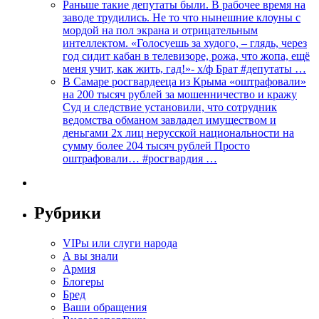
Раньше такие депутаты были. В рабочее время на
заводе трудились. Не то что нынешние клоуны с
мордой на пол экрана и отрицательным
интеллектом. «Голосуешь за худого, – глядь, через
год сидит кабан в телевизоре, рожа, что жопа, ещё
меня учит, как жить, гад!»- х/ф Брат #депутаты …
В Самаре росгвардееца из Крыма «оштрафовали»
на 200 тысяч рублей за мошенничество и кражу
Суд и следствие установили, что сотрудник
ведомства обманом завладел имуществом и
деньгами 2х лиц нерусской национальности на
сумму более 204 тысяч рублей Просто
оштрафовали… #росгвардия …
Рубрики
VIPы или слуги народа
А вы знали
Армия
Блогеры
Бред
Ваши обращения