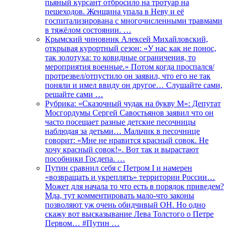
пьяный курсант отбросило на тротуар на
пешеходов. Женщина упала в Неву и её
госпитализирована с многочисленными травмами
в тяжёлом состоянии. …
Крымский чиновник Алексей Михайловский,
открывая курортный сезон: «У нас как не понос,
так золотуха: то ковидные ограничения, то
мероприятия военные.» Потом когда проспался/
протрезвел/отпустило он заявил, что его не так
поняли и имел ввиду он другое… Слушайте сами,
решайте сами …
Рубрика: «Сказочный чудак на букву М»: Депутат
Мосгордумы Сергей Савостьянов заявил что он
часто посещает разные детские песочницы
наблюдая за детьми… Мальчик в песочнице
говорит: «Мне не нравится красный совок. Не
хочу красный совок!». Вот так и вырастают
пособники Госдепа. …
Путин сравнил себя с Петром I и намерен
«возвращать и укреплять» территории России…
Может для начала то что есть в порядок приведем?
Мда, тут комментировать мало-что законы
позволяют уж очень обидчивый ОН. Но одно
скажу вот высказывание Лева Толстого о Петре
Первом… #Путин …