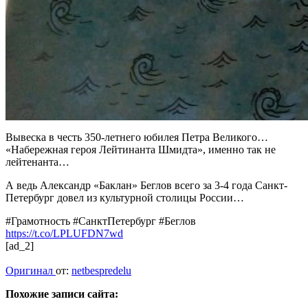
Вывеска в честь 350-летнего юбилея Петра Великого…
«Набережная героя Лейтинанта Шмидта», именно так не
лейтенанта…
А ведь Александр «Баклан» Беглов всего за 3-4 года Санкт-
Петербург довел из культурной столицы России…⁠⁠
#Грамотность #СанктПетербург #Беглов
https://t.co/LPLUFDN7wd
[ad_2]
Оригинал
от:
netbespredelu
Похожие записи сайта: