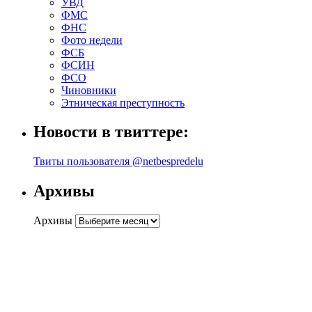
УВД
ФМС
ФНС
Фото недели
ФСБ
ФСИН
ФСО
Чиновники
Этническая преступность
Новости в твиттере:
Твиты пользователя @netbespredelu
Архивы
Архивы