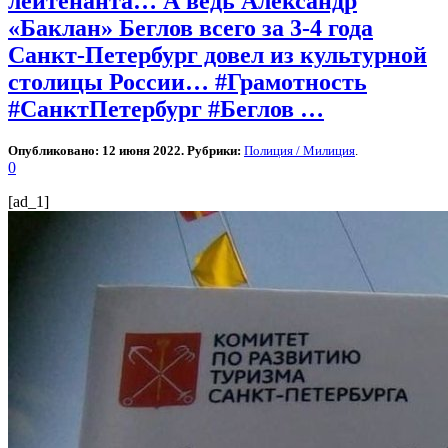
лейтенанта… А ведь Александр
«Баклан» Беглов всего за 3-4 года
Санкт-Петербург довел из культурной
столицы России…⁠⁠ #Грамотность
#СанктПетербург #Беглов …
Опубликовано: 12 июня 2022. Рубрики:
Полиция / Милиция
.
0
[ad_1]