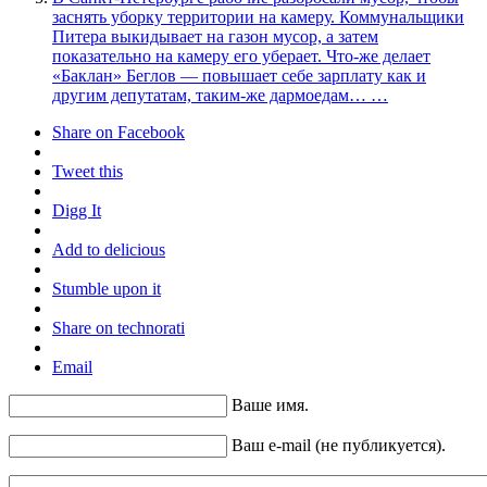
заснять уборку территории на камеру. Коммунальщики
Питера выкидывает на газон мусор, а затем
показательно на камеру его уберает. Что-же делает
«Баклан» Беглов — повышает себе зарплату как и
другим депутатам, таким-же дармоедам… …
Share on Facebook
Tweet this
Digg It
Add to delicious
Stumble upon it
Share on technorati
Email
Ваше имя.
Ваш e-mail (не публикуется).