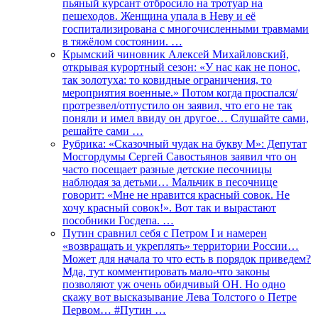
пьяный курсант отбросило на тротуар на
пешеходов. Женщина упала в Неву и её
госпитализирована с многочисленными травмами
в тяжёлом состоянии. …
Крымский чиновник Алексей Михайловский,
открывая курортный сезон: «У нас как не понос,
так золотуха: то ковидные ограничения, то
мероприятия военные.» Потом когда проспался/
протрезвел/отпустило он заявил, что его не так
поняли и имел ввиду он другое… Слушайте сами,
решайте сами …
Рубрика: «Сказочный чудак на букву М»: Депутат
Мосгордумы Сергей Савостьянов заявил что он
часто посещает разные детские песочницы
наблюдая за детьми… Мальчик в песочнице
говорит: «Мне не нравится красный совок. Не
хочу красный совок!». Вот так и вырастают
пособники Госдепа. …
Путин сравнил себя с Петром I и намерен
«возвращать и укреплять» территории России…
Может для начала то что есть в порядок приведем?
Мда, тут комментировать мало-что законы
позволяют уж очень обидчивый ОН. Но одно
скажу вот высказывание Лева Толстого о Петре
Первом… #Путин …