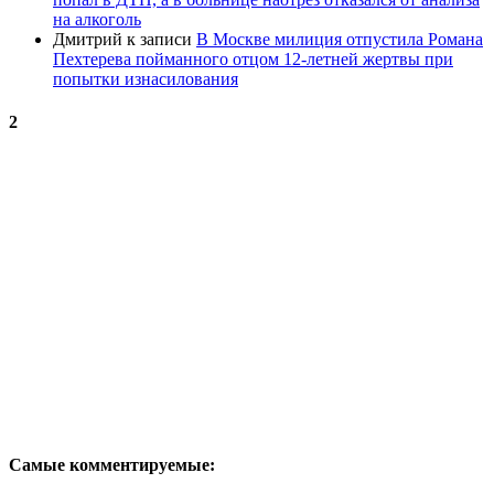
на алкоголь
Дмитрий
к записи
В Москве милиция отпустила Романа
Пехтерева пойманного отцом 12-летней жертвы при
попытки изнасилования
2
Самые комментируемые: