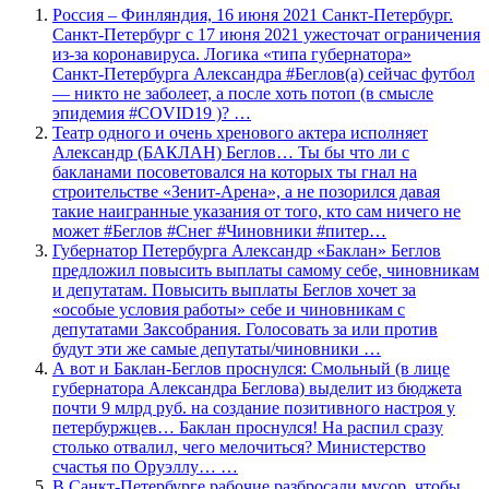
Россия – Финляндия, 16 июня 2021 Санкт-Петербург.
Санкт-Петербург с 17 июня 2021 ужесточат ограничения
из-за коронавируса. Логика «типа губернатора»
Санкт‑Петербурга Александра #Беглов(а) сейчас футбол
— никто не заболеет, а после хоть потоп (в смысле
эпидемия #COVID19 )? …
Театр одного и очень хренового актера исполняет
Александр (БАКЛАН) Беглов… Ты бы что ли с
бакланами посоветовался на которых ты гнал на
строительстве «Зенит-Арена», а не позорился давая
такие наигранные указания от того, кто сам ничего не
может #Беглов #Снег #Чиновники #питер…
Губернатор Петербурга Александр «Баклан» Беглов
предложил повысить выплаты самому себе, чиновникам
и депутатам. Повысить выплаты Беглов хочет за
«особые условия работы» себе и чиновникам с
депутатами Заксобрания. Голосовать за или против
будут эти же самые депутаты/чиновники …
А вот и Баклан-Беглов проснулся: Смольный (в лице
губернатора Александра Беглова) выделит из бюджета
почти 9 млрд руб. на создание позитивного настроя у
петербуржцев… Баклан проснулся! На распил сразу
столько отвалил, чего мелочиться? Министерство
счастья по Оруэллу… …
В Санкт-Петербурге рабочие разбросали мусор, чтобы