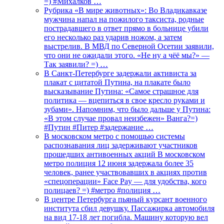
=) #Михалков …
Рубрика «В мире животных»: Во Владикавказе
мужчина напал на пожилого таксиста, родные
пострадавшего в ответ прямо в больнице убили
его несколько раз ударив ножом, а затем
выстрелив. В МВД по Северной Осетии заявили,
что они не ожидали этого. «Не ну а чёё мы?» —
Так заявили? =) …
В Санкт-Петербурге задержали активиста за
плакат с цитатой Путина, на плакате было
высказывание Путина: «Самое страшное для
политика — вцепиться в свое кресло руками и
зубами». Напомним, что было дальше у Путина:
«В этом случае провал неизбежен» Ванга?=)
#Путин #Питер #задержание …
В московском метро с помощью системы
распознавания лиц задерживают участников
прошедших антивоенных акций В московском
метро полиция 12 июня задержала более 35
человек, ранее участвовавших в акциях против
«спецоперации» Face Pay — для удобства, кого
полицаев? =) #метро #полиция …
В центре Петербурга пьяный курсант военного
института сбил девушку. Пассажирка автомобиля
на вид 17-18 лет погибла. Машину которую вел