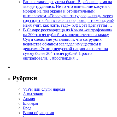
Раньше такие депутаты были. В рабочее время на
заводе трудились. Не то что нынешние клоуны с
мордой на пол экрана и отрицательным
интеллектом. «Голосуешь за худого, – глядь, через
год сидит кабан в телевизоре, рожа, что жопа, ещё
меня учит, как жить, гад!»- х/ф Брат #депутаты …
В Самаре росгвардееца из Крыма «оштрафовали»
на 200 тысяч рублей за мошенничество и кражу
Суд и следствие установили, что сотрудник
ведомства обманом завладел имуществом и
деньгами 2х лиц нерусской национальности на
сумму более 204 тысяч рублей Просто
оштрафовали… #росгвардия …
Рубрики
VIPы или слуги народа
А вы знали
Армия
Блогеры
Бред
Ваши обращения