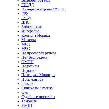
Видеорепортажи
ГИБДД
Госнаркоконтроль / ФСКН
ГРУ
ГУВД
ДПС
Забота о нас
Интересно
Коммент Йорика
Мажоры
МВД
МЧС
На просторах рунета
Нет Беспределу
ОМОН
Педофилы
Подонки
Полиция / Милиция
Прокуратура
Розыск
Скинхеды / Расизм
Суд
Судебные приставы
Таможня
УБОП