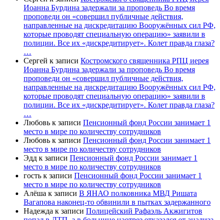
Иоанна Бурдина задержали за проповедь Во время
проповеди он «совершил публичные действия,
направленные на дискредитацию Вооружённых сил РФ,
которые проводят специальную операцию» заявили в
полиции. Все их «дискредитирует». Колет правда глаза?
…
Сергей
к записи
Костромского священника РПЦ иерея
Иоанна Бурдина задержали за проповедь Во время
проповеди он «совершил публичные действия,
направленные на дискредитацию Вооружённых сил РФ,
которые проводят специальную операцию» заявили в
полиции. Все их «дискредитирует». Колет правда глаза?
…
Любовь
к записи
Пенсионный фонд России занимает 1
место в мире по количеству сотрудников
Любовь
к записи
Пенсионный фонд России занимает 1
место в мире по количеству сотрудников
Эдд
к записи
Пенсионный фонд России занимает 1
место в мире по количеству сотрудников
гость
к записи
Пенсионный фонд России занимает 1
место в мире по количеству сотрудников
Алёша
к записи
В ЯНАО полковника МВД Ришата
Вагапова наконец-то обвинили в пытках задержанного
Надежда
к записи
Полицейский Рафаэль Акжигитов
попал в ДТП, а в больнице наотрез отказался от анализа