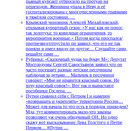
пьяный курсант отбросило на тротуар на
пешеходов. Женщина упала в Неву и её
госпитализирована с многочисленными травмами
в тяжёлом состоянии. …
Крымский чиновник Алексей Михайловский,
открывая курортный сезон: «У нас как не понос,
так золотуха: то ковидные ограничения, то
мероприятия военные.» Потом когда проспался/
протрезвел/отпустило он заявил, что его не так
поняли и имел ввиду он другое… Слушайте сами,
решайте сами …
Рубрика: «Сказочный чудак на букву М»: Депутат
Мосгордумы Сергей Савостьянов заявил что он
часто посещает разные детские песочницы
наблюдая за детьми… Мальчик в песочнице
говорит: «Мне не нравится красный совок. Не
хочу красный совок!». Вот так и вырастают
пособники Госдепа. …
Путин сравнил себя с Петром I и намерен
«возвращать и укреплять» территории России…
Может для начала то что есть в порядок приведем?
Мда, тут комментировать мало-что законы
позволяют уж очень обидчивый ОН. Но одно
скажу вот высказывание Лева Толстого о Петре
Первом… #Путин …