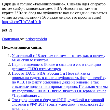
Цирк да и только: «Разминирование». Сначала идёт оператор,
потом сапёр с миноискателем. РИА Новости вы там что
курите ? Что за бред вы публикуете вам не стыдно называться
«типо журналистами»? Это даже не дно, это проституция!
https://t.co/7UoTAoUr1h
[ad_2]
Оригинал
от:
netbespredelu
Похожие записи сайта:
Участковый с 18-летним стажем — о том, как и почему
МВД сгнило изнутри.
Парня, нашедшего iPhone и сдавшего его в полицию
держат в СИЗО пять месяцев
Просто ТАСС, РИА, Россия 1 и Первый канал
привыкли сидеть в жопе и публиковать бред и помойку
по #ТВ. По факту ссыкливые даже не каналы, а так
сыкливые подсосники пропагондонов. Печально что мы
их содержим… #ТАСС #РИА #Россия1 #Первый_канал
#Первыйканал …
Это цирк, позор и бред от #РПЦ, судебной и правовой
системы в #РФ 2017 года в «светском» государстве 21-
века… …