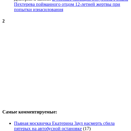
Пехтерева пойманного отцом 12-летней жертвы при
попытки изнасилования
2
Самые комментируемые:
Пьяная москвичка Екатерина Заул насмерть сбила
пятерых на автобусной остановке
(17)