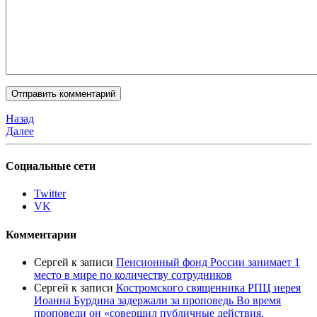
Назад
Далее
Социальные сети
Twitter
VK
Комментарии
Сергей
к записи
Пенсионный фонд России занимает 1
место в мире по количеству сотрудников
Сергей
к записи
Костромского священника РПЦ иерея
Иоанна Бурдина задержали за проповедь Во время
проповеди он «совершил публичные действия,