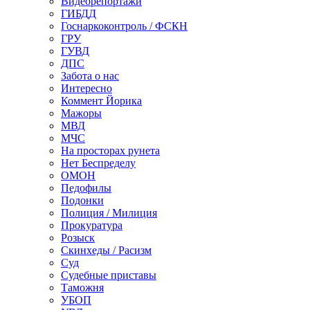
Видеорепортажи
ГИБДД
Госнаркоконтроль / ФСКН
ГРУ
ГУВД
ДПС
Забота о нас
Интересно
Коммент Йорика
Мажоры
МВД
МЧС
На просторах рунета
Нет Беспределу
ОМОН
Педофилы
Подонки
Полиция / Милиция
Прокуратура
Розыск
Скинхеды / Расизм
Суд
Судебные приставы
Таможня
УБОП