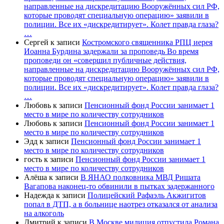
направленные на дискредитацию Вооружённых сил РФ,
которые проводят специальную операцию» заявили в
полиции. Все их «дискредитирует». Колет правда глаза?
…
Сергей
к записи
Костромского священника РПЦ иерея
Иоанна Бурдина задержали за проповедь Во время
проповеди он «совершил публичные действия,
направленные на дискредитацию Вооружённых сил РФ,
которые проводят специальную операцию» заявили в
полиции. Все их «дискредитирует». Колет правда глаза?
…
Любовь
к записи
Пенсионный фонд России занимает 1
место в мире по количеству сотрудников
Любовь
к записи
Пенсионный фонд России занимает 1
место в мире по количеству сотрудников
Эдд
к записи
Пенсионный фонд России занимает 1
место в мире по количеству сотрудников
гость
к записи
Пенсионный фонд России занимает 1
место в мире по количеству сотрудников
Алёша
к записи
В ЯНАО полковника МВД Ришата
Вагапова наконец-то обвинили в пытках задержанного
Надежда
к записи
Полицейский Рафаэль Акжигитов
попал в ДТП, а в больнице наотрез отказался от анализа
на алкоголь
Дмитрий
к записи
В Москве милиция отпустила Романа