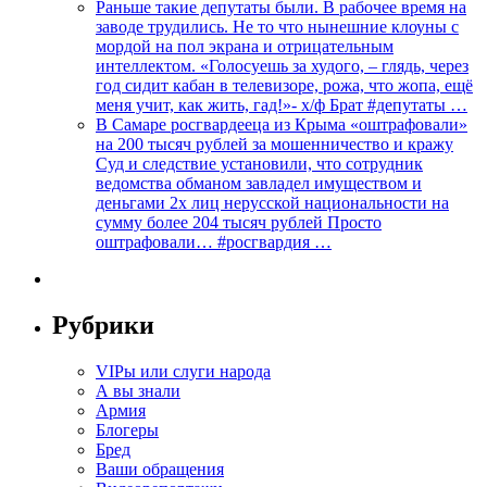
Раньше такие депутаты были. В рабочее время на
заводе трудились. Не то что нынешние клоуны с
мордой на пол экрана и отрицательным
интеллектом. «Голосуешь за худого, – глядь, через
год сидит кабан в телевизоре, рожа, что жопа, ещё
меня учит, как жить, гад!»- х/ф Брат #депутаты …
В Самаре росгвардееца из Крыма «оштрафовали»
на 200 тысяч рублей за мошенничество и кражу
Суд и следствие установили, что сотрудник
ведомства обманом завладел имуществом и
деньгами 2х лиц нерусской национальности на
сумму более 204 тысяч рублей Просто
оштрафовали… #росгвардия …
Рубрики
VIPы или слуги народа
А вы знали
Армия
Блогеры
Бред
Ваши обращения