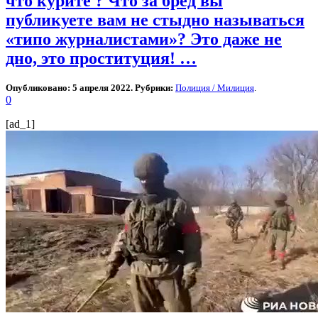
что курите ? Что за бред вы
публикуете вам не стыдно называться
«типо журналистами»? Это даже не
дно, это проституция! …
Опубликовано: 5 апреля 2022. Рубрики:
Полиция / Милиция
.
0
[ad_1]