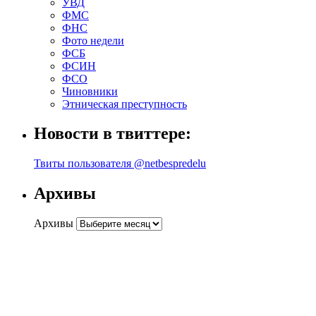
УВД
ФМС
ФНС
Фото недели
ФСБ
ФСИН
ФСО
Чиновники
Этническая преступность
Новости в твиттере:
Твиты пользователя @netbespredelu
Архивы
Архивы