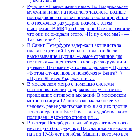
=) #Михалков …
Рубрика «В мире животных»: Во Владикавказе
мужчина напал на пожилого таксиста, родные
пострадавшего в ответ прямо в больнице убили
его несколько раз ударив ножом, а затем
выстрелив. В МВД по Северной Осетии заявили,
что они не ожидали этого. «Не ну а чёё мы?» —
Так заявили? =) …
В Санкт-Петербурге задержали активиста за
плакат с цитатой Путина, на плакате было
высказывание Путина: «Самое страшное для
политика — вцепиться в свое кресло руками и
зубами». Напомним, что было дальше у Путина:
«В этом случае провал неизбежен» Ванга?=)
#Путин #Питер #задержание …
В московском метро с помощью системы
распознавания лиц задерживают участников
прошедших антивоенных акций В московском
метро полиция 12 июня задержала более 35
человек, ранее участвовавших в акциях против
«спецоперации» Face Pay — для удобства, кого
полицаев? =) #метро #полиция …
В центре Петербурга пьяный курсант военного
института сбил девушку. Пассажирка автомобиля
на вид 17-18 лет погибла. Машину которую вел