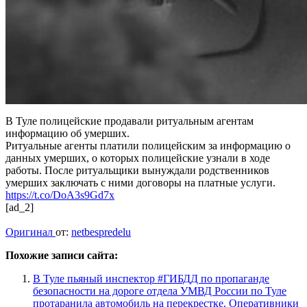
В Туле полицейские продавали ритуальным агентам
информацию об умерших.
Ритуальные агенты платили полицейским за информацию о
данных умерших, о которых полицейские узнали в ходе
работы. После ритуальщики вынуждали родственников
умерших заключать с ними договоры​ на платные услуги.
https://t.co/DoA3s9Gd7x
[ad_2]
Оригинал
от:
netbespredelu
Похожие записи сайта:
В Туле пьяный инспектор #ГИБДД по пропаганде
безопасности на дороге отдела УМВД России по Туле
протаранила автомобиль на перекрестке. Оперативники