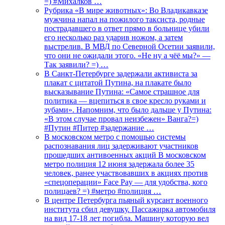
=) #Михалков …
Рубрика «В мире животных»: Во Владикавказе
мужчина напал на пожилого таксиста, родные
пострадавшего в ответ прямо в больнице убили
его несколько раз ударив ножом, а затем
выстрелив. В МВД по Северной Осетии заявили,
что они не ожидали этого. «Не ну а чёё мы?» —
Так заявили? =) …
В Санкт-Петербурге задержали активиста за
плакат с цитатой Путина, на плакате было
высказывание Путина: «Самое страшное для
политика — вцепиться в свое кресло руками и
зубами». Напомним, что было дальше у Путина:
«В этом случае провал неизбежен» Ванга?=)
#Путин #Питер #задержание …
В московском метро с помощью системы
распознавания лиц задерживают участников
прошедших антивоенных акций В московском
метро полиция 12 июня задержала более 35
человек, ранее участвовавших в акциях против
«спецоперации» Face Pay — для удобства, кого
полицаев? =) #метро #полиция …
В центре Петербурга пьяный курсант военного
института сбил девушку. Пассажирка автомобиля
на вид 17-18 лет погибла. Машину которую вел