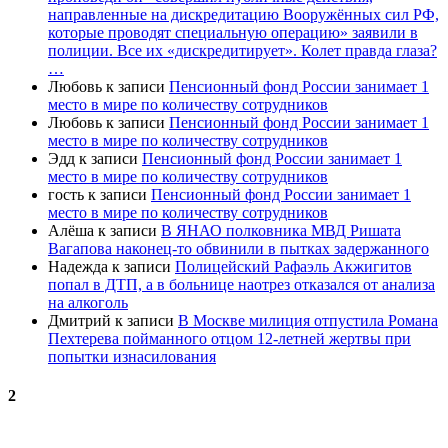
направленные на дискредитацию Вооружённых сил РФ,
которые проводят специальную операцию» заявили в
полиции. Все их «дискредитирует». Колет правда глаза?
…
Любовь
к записи
Пенсионный фонд России занимает 1
место в мире по количеству сотрудников
Любовь
к записи
Пенсионный фонд России занимает 1
место в мире по количеству сотрудников
Эдд
к записи
Пенсионный фонд России занимает 1
место в мире по количеству сотрудников
гость
к записи
Пенсионный фонд России занимает 1
место в мире по количеству сотрудников
Алёша
к записи
В ЯНАО полковника МВД Ришата
Вагапова наконец-то обвинили в пытках задержанного
Надежда
к записи
Полицейский Рафаэль Акжигитов
попал в ДТП, а в больнице наотрез отказался от анализа
на алкоголь
Дмитрий
к записи
В Москве милиция отпустила Романа
Пехтерева пойманного отцом 12-летней жертвы при
попытки изнасилования
2