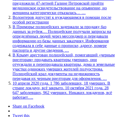
предложили 47-летней Галине Петровской пройти
медицинское освидетельствование на опьянение, но
женщина категорически отказалась… …
Волонтеров допустят к нуждающимся в помощи после
особой регистрации
В Приморье полицейских задержали за продажу баз
данных за рубеж… Полицейские получали запросы на
определённых людей через мессенджер и передавали
информацию из базы данных заказчику. Информация
содержала в себе данные о прописке, адресе, номере
паспорта и другие сведения. …
В Крыму арестован полицейский, помогавший «черным
риелторам» продавать квартиры умерших, они
отчуждали и перепродавала квартиры, дома и земельные
участки одиноких умерших жителей полуострова.
Полицейский крал документы на недвижимость
передавая их черным риелторам для оформления. …
10 апреля 2020 года. 1 786 заболевших, 18 умерших. В
стране локдаун, всё закрыто. 10 октября 2021 года. 28
647 заболевших, 962 умерших. Никаких локдаунов, всё
работает….
Share on Facebook
Tweet this