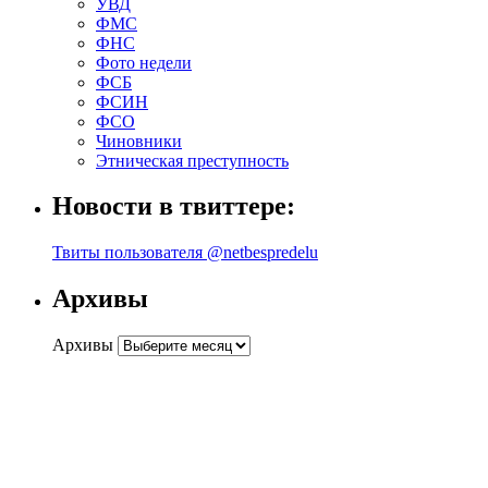
УВД
ФМС
ФНС
Фото недели
ФСБ
ФСИН
ФСО
Чиновники
Этническая преступность
Новости в твиттере:
Твиты пользователя @netbespredelu
Архивы
Архивы