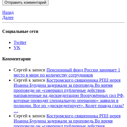
Назад
Далее
Социальные сети
Twitter
VK
Комментарии
Сергей
к записи
Пенсионный фонд России занимает 1
место в мире по количеству сотрудников
Сергей
к записи
Костромского священника РПЦ иерея
Иоанна Бурдина задержали за проповедь Во время
проповеди он «совершил публичные действия,
направленные на дискредитацию Вооружённых сил РФ,
которые проводят специальную операцию» заявили в
полиции. Все их «дискредитирует». Колет правда глаза?
…
Сергей
к записи
Костромского священника РПЦ иерея
Иоанна Бурдина задержали за проповедь Во время
проповеди он «совершил публичные действия,