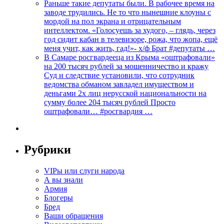
Раньше такие депутаты были. В рабочее время на
заводе трудились. Не то что нынешние клоуны с
мордой на пол экрана и отрицательным
интеллектом. «Голосуешь за худого, – глядь, через
год сидит кабан в телевизоре, рожа, что жопа, ещё
меня учит, как жить, гад!»- х/ф Брат #депутаты …
В Самаре росгвардееца из Крыма «оштрафовали»
на 200 тысяч рублей за мошенничество и кражу
Суд и следствие установили, что сотрудник
ведомства обманом завладел имуществом и
деньгами 2х лиц нерусской национальности на
сумму более 204 тысяч рублей Просто
оштрафовали… #росгвардия …
Рубрики
VIPы или слуги народа
А вы знали
Армия
Блогеры
Бред
Ваши обращения