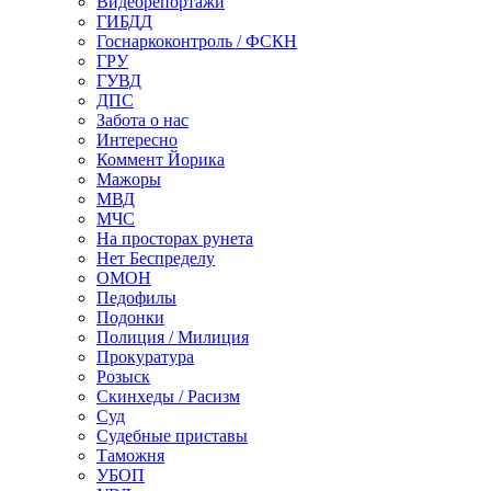
Видеорепортажи
ГИБДД
Госнаркоконтроль / ФСКН
ГРУ
ГУВД
ДПС
Забота о нас
Интересно
Коммент Йорика
Мажоры
МВД
МЧС
На просторах рунета
Нет Беспределу
ОМОН
Педофилы
Подонки
Полиция / Милиция
Прокуратура
Розыск
Скинхеды / Расизм
Суд
Судебные приставы
Таможня
УБОП