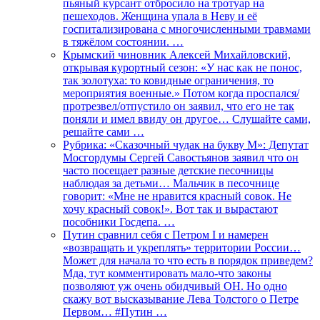
пьяный курсант отбросило на тротуар на
пешеходов. Женщина упала в Неву и её
госпитализирована с многочисленными травмами
в тяжёлом состоянии. …
Крымский чиновник Алексей Михайловский,
открывая курортный сезон: «У нас как не понос,
так золотуха: то ковидные ограничения, то
мероприятия военные.» Потом когда проспался/
протрезвел/отпустило он заявил, что его не так
поняли и имел ввиду он другое… Слушайте сами,
решайте сами …
Рубрика: «Сказочный чудак на букву М»: Депутат
Мосгордумы Сергей Савостьянов заявил что он
часто посещает разные детские песочницы
наблюдая за детьми… Мальчик в песочнице
говорит: «Мне не нравится красный совок. Не
хочу красный совок!». Вот так и вырастают
пособники Госдепа. …
Путин сравнил себя с Петром I и намерен
«возвращать и укреплять» территории России…
Может для начала то что есть в порядок приведем?
Мда, тут комментировать мало-что законы
позволяют уж очень обидчивый ОН. Но одно
скажу вот высказывание Лева Толстого о Петре
Первом… #Путин …