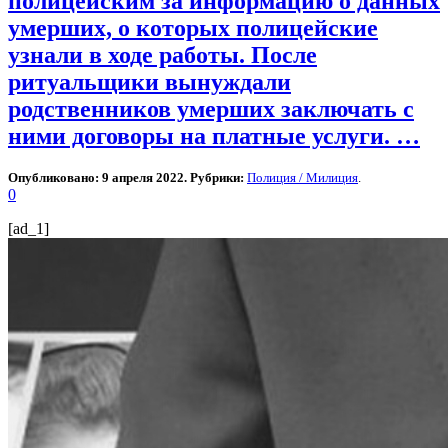
полицейским за информацию о данных
умерших, о которых полицейские
узнали в ходе работы. После
ритуальщики вынуждали
родственников умерших заключать с
ними договоры​ на платные услуги. …
Опубликовано: 9 апреля 2022. Рубрики:
Полиция / Милиция
.
0
[ad_1]