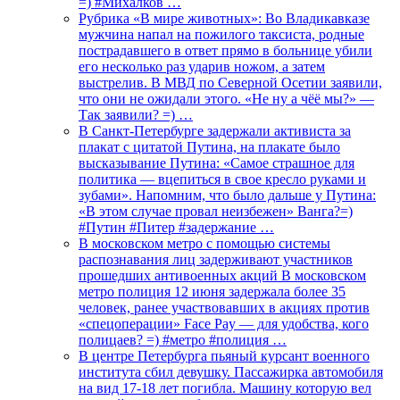
=) #Михалков …
Рубрика «В мире животных»: Во Владикавказе
мужчина напал на пожилого таксиста, родные
пострадавшего в ответ прямо в больнице убили
его несколько раз ударив ножом, а затем
выстрелив. В МВД по Северной Осетии заявили,
что они не ожидали этого. «Не ну а чёё мы?» —
Так заявили? =) …
В Санкт-Петербурге задержали активиста за
плакат с цитатой Путина, на плакате было
высказывание Путина: «Самое страшное для
политика — вцепиться в свое кресло руками и
зубами». Напомним, что было дальше у Путина:
«В этом случае провал неизбежен» Ванга?=)
#Путин #Питер #задержание …
В московском метро с помощью системы
распознавания лиц задерживают участников
прошедших антивоенных акций В московском
метро полиция 12 июня задержала более 35
человек, ранее участвовавших в акциях против
«спецоперации» Face Pay — для удобства, кого
полицаев? =) #метро #полиция …
В центре Петербурга пьяный курсант военного
института сбил девушку. Пассажирка автомобиля
на вид 17-18 лет погибла. Машину которую вел