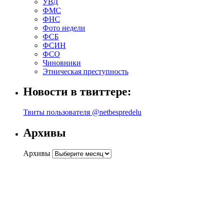
УВД
ФМС
ФНС
Фото недели
ФСБ
ФСИН
ФСО
Чиновники
Этническая преступность
Новости в твиттере:
Твиты пользователя @netbespredelu
Архивы
Архивы