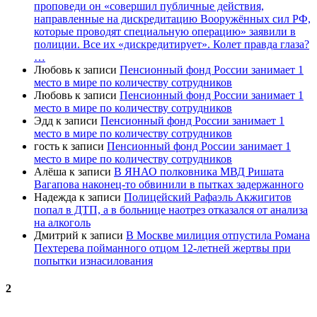
проповеди он «совершил публичные действия,
направленные на дискредитацию Вооружённых сил РФ,
которые проводят специальную операцию» заявили в
полиции. Все их «дискредитирует». Колет правда глаза?
…
Любовь
к записи
Пенсионный фонд России занимает 1
место в мире по количеству сотрудников
Любовь
к записи
Пенсионный фонд России занимает 1
место в мире по количеству сотрудников
Эдд
к записи
Пенсионный фонд России занимает 1
место в мире по количеству сотрудников
гость
к записи
Пенсионный фонд России занимает 1
место в мире по количеству сотрудников
Алёша
к записи
В ЯНАО полковника МВД Ришата
Вагапова наконец-то обвинили в пытках задержанного
Надежда
к записи
Полицейский Рафаэль Акжигитов
попал в ДТП, а в больнице наотрез отказался от анализа
на алкоголь
Дмитрий
к записи
В Москве милиция отпустила Романа
Пехтерева пойманного отцом 12-летней жертвы при
попытки изнасилования
2