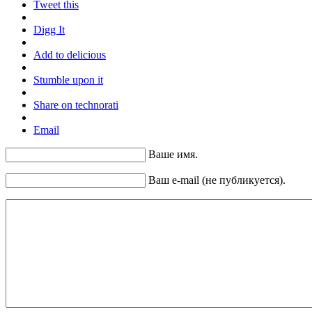
Tweet this
Digg It
Add to delicious
Stumble upon it
Share on technorati
Email
Ваше имя.
Ваш e-mail (не публикуется).