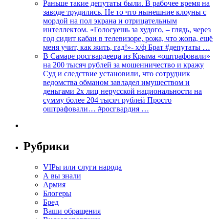
Раньше такие депутаты были. В рабочее время на
заводе трудились. Не то что нынешние клоуны с
мордой на пол экрана и отрицательным
интеллектом. «Голосуешь за худого, – глядь, через
год сидит кабан в телевизоре, рожа, что жопа, ещё
меня учит, как жить, гад!»- х/ф Брат #депутаты …
В Самаре росгвардееца из Крыма «оштрафовали»
на 200 тысяч рублей за мошенничество и кражу
Суд и следствие установили, что сотрудник
ведомства обманом завладел имуществом и
деньгами 2х лиц нерусской национальности на
сумму более 204 тысяч рублей Просто
оштрафовали… #росгвардия …
Рубрики
VIPы или слуги народа
А вы знали
Армия
Блогеры
Бред
Ваши обращения