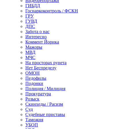
Видеорепортажи
ГИБДД
Госнаркоконтроль / ФСКН
ГРУ
ГУВД
ДПС
Забота о нас
Интересно
Коммент Йорика
Мажоры
МВД
МЧС
На просторах рунета
Нет Беспределу
ОМОН
Педофилы
Подонки
Полиция / Милиция
Прокуратура
Розыск
Скинхеды / Расизм
Суд
Судебные приставы
Таможня
УБОП