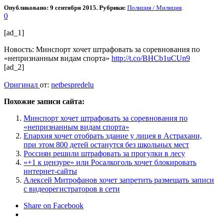
Опубликовано: 9 сентября 2015. Рубрики:
Полиция / Милиция
.
0
[ad_1]
Новость: Минспорт хочет штрафовать за соревнования по
«непризнанным видам спорта»
http://t.co/BHCb1uCUn9
[ad_2]
Оригинал
от:
netbespredelu
Похожие записи сайта:
Минспорт хочет штрафовать за соревнования по
«непризнанным видам спорта»
Епархия хочет отобрать здание у лицея в Астрахани,
при этом 800 детей останутся без школьных мест
Россиян решили штрафовать за прогулки в лесу
«+1 к цензуре» или Росалкоголь хочет блокировать
интернет-сайты
Алексей Митрофанов хочет запретить размещать записи
с видеорегистраторов в сети
Share on Facebook