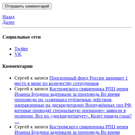
Назад
Далее
Социальные сети
Twitter
VK
Комментарии
Сергей
к записи
Пенсионный фонд России занимает 1
место в мире по количеству сотрудников
Сергей
к записи
Костромского священника РПЦ иерея
Иоанна Бурдина задержали за проповедь Во время
проповеди он «совершил публичные действия,
направленные на дискредитацию Вооружённых сил РФ,
которые проводят специальную операцию» заявили в
полиции. Все их «дискредитирует». Колет правда глаза?
…
Сергей
к записи
Костромского священника РПЦ иерея
Иоанна Бурдина задержали за проповедь Во время