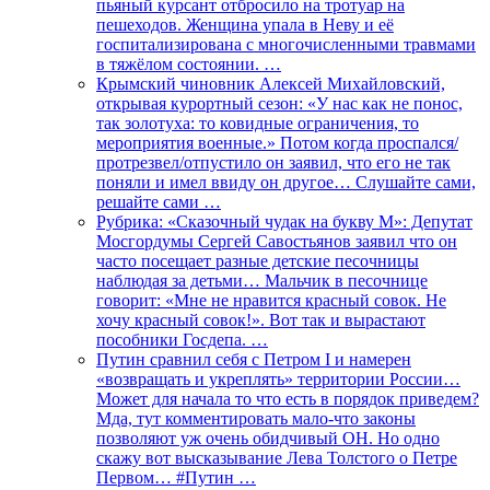
пьяный курсант отбросило на тротуар на
пешеходов. Женщина упала в Неву и её
госпитализирована с многочисленными травмами
в тяжёлом состоянии. …
Крымский чиновник Алексей Михайловский,
открывая курортный сезон: «У нас как не понос,
так золотуха: то ковидные ограничения, то
мероприятия военные.» Потом когда проспался/
протрезвел/отпустило он заявил, что его не так
поняли и имел ввиду он другое… Слушайте сами,
решайте сами …
Рубрика: «Сказочный чудак на букву М»: Депутат
Мосгордумы Сергей Савостьянов заявил что он
часто посещает разные детские песочницы
наблюдая за детьми… Мальчик в песочнице
говорит: «Мне не нравится красный совок. Не
хочу красный совок!». Вот так и вырастают
пособники Госдепа. …
Путин сравнил себя с Петром I и намерен
«возвращать и укреплять» территории России…
Может для начала то что есть в порядок приведем?
Мда, тут комментировать мало-что законы
позволяют уж очень обидчивый ОН. Но одно
скажу вот высказывание Лева Толстого о Петре
Первом… #Путин …