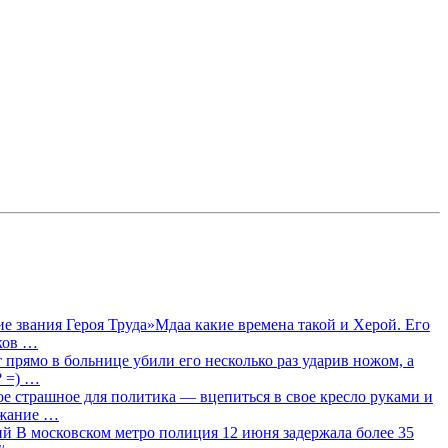
 звания Героя Труда»Мдаа какие времена такой и Херой. Его
лков …
прямо в больнице убили его несколько раз ударив ножом, а
? =) …
ое страшное для политика — вцепиться в свое кресло руками и
ржание …
 В московском метро полиция 12 июня задержала более 35