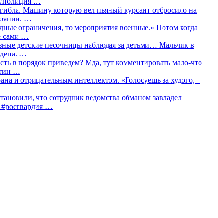
о #полиция …
огибла. Машину которую вел пьяный курсант отбросило на
тоянии. …
идные ограничения, то мероприятия военные.» Потом когда
е сами …
азные детские песочницы наблюдая за детьми… Мальчик в
сдепа. …
сть в порядок приведем? Мда, тут комментировать мало-что
утин …
рана и отрицательным интеллектом. «Голосуешь за худого, –
тановили, что сотрудник ведомства обманом завладел
… #росгвардия …