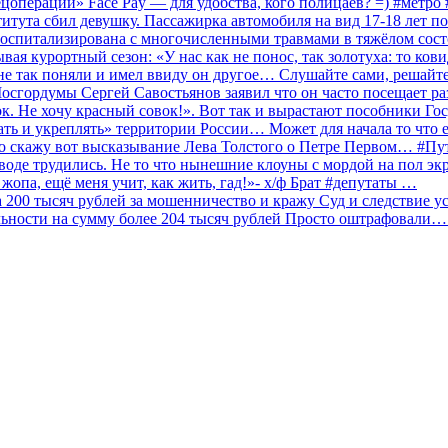
ецоперации» Face Pay — для удобства, кого полицаев? =) #метр
итута сбил девушку. Пассажирка автомобиля на вид 17-18 лет п
 госпитализирована с многочисленными травмами в тяжёлом сос
 курортный сезон: «У нас как не понос, так золотуха: то ков
о не так поняли и имел ввиду он другое… Слушайте сами, решайт
Мосгордумы Сергей Савостьянов заявил что он часто посещает р
к. Не хочу красный совок!». Вот так и вырастают пособники Го
ать и укреплять» территории России… Может для начала то что е
о скажу вот высказывание Лева Толстого о Петре Первом… #П
аводе трудились. Не то что нынешние клоуны с мордой на пол эк
о жопа, ещё меня учит, как жить, гад!»- х/ф Брат #депутаты …
200 тысяч рублей за мошенничество и кражу Суд и следствие ус
льности на сумму более 204 тысяч рублей Просто оштрафовали