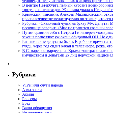
человек, ранее участвовавших в акциях против «сп
В центре Петербурга пьяный курсант военного инст
тротуар на пешеходов. Женщина упала в Неву и её
Крымский чиновник Алексей Михайловский, открывая
проспался/протрезвел/отпустило он заявил, что ег
Рубрика: «Сказочный чудак на букву М»: Депутат 
песочнице говорит: «Мне не нравится красный сово
Путин сравнил себя с Петром I и намерен «возвращ
законы позволяют уж очень обидчивый ОН. Но одн
Раньше такие депутаты были. В рабочее время на з
глядь, через год сидит кабан в телевизоре, рожа, чт
В Самаре росгвардееца из Крыма «оштрафовали» на 
имуществом и деньгами 2х лиц нерусской национа
Рубрики
VIPы или слуги народа
А вы знали
Армия
Блогеры
Бред
Ваши обращения
Видеорепортажи