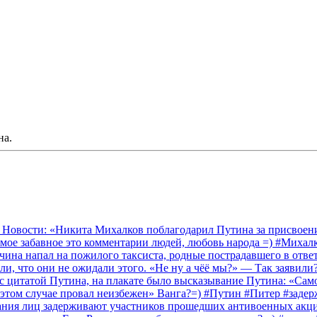
на.
 Новости: «Никита Михалков поблагодарил Путина за присвоение
амое забавное это комментарии людей, любовь народа =) #Миха
на напал на пожилого таксиста, родные пострадавшего в ответ 
и, что они не ожидали этого. «Не ну а чёё мы?» — Так заявили
 с цитатой Путина, на плакате было высказывание Путина: «Сам
 этом случае провал неизбежен» Ванга?=) #Путин #Питер #заде
ания лиц задерживают участников прошедших антивоенных акций