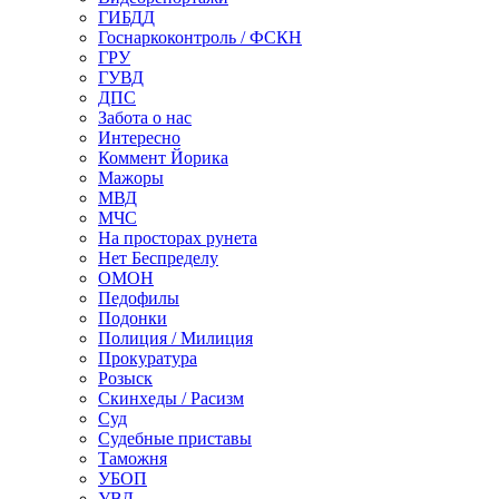
ГИБДД
Госнаркоконтроль / ФСКН
ГРУ
ГУВД
ДПС
Забота о нас
Интересно
Коммент Йорика
Мажоры
МВД
МЧС
На просторах рунета
Нет Беспределу
ОМОН
Педофилы
Подонки
Полиция / Милиция
Прокуратура
Розыск
Скинхеды / Расизм
Суд
Судебные приставы
Таможня
УБОП
УВД