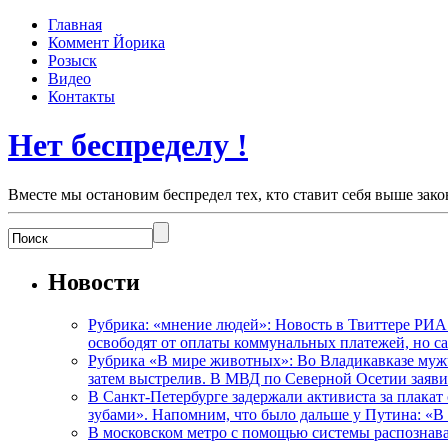
Главная
Коммент Йорика
Розыск
Видео
Контакты
Нет беспределу !
Вместе мы остановим беспредел тех, кто ставит себя выше зако
Новости
Рубрика: «мнение людей»: Новость в Твиттере РИА
освободят от оплаты коммунальных платежей, но с
Рубрика «В мире животных»: Во Владикавказе мужчи
затем выстрелив. В МВД по Северной Осетии заявил
В Санкт-Петербурге задержали активиста за плакат
зубами». Напомним, что было дальше у Путина: «В
В московском метро с помощью системы распознав