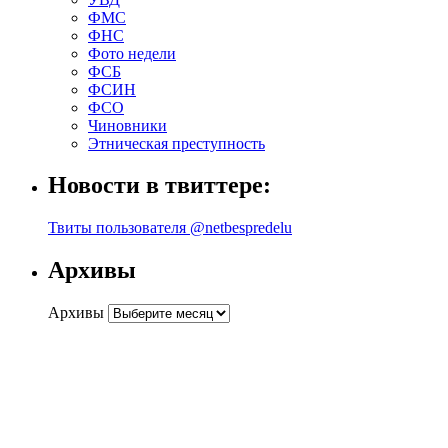
ФМС
ФНС
Фото недели
ФСБ
ФСИН
ФСО
Чиновники
Этническая преступность
Новости в твиттере:
Твиты пользователя @netbespredelu
Архивы
Архивы