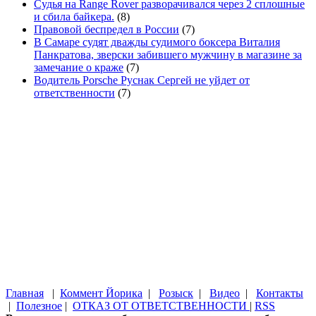
Судья на Range Rover разворачивался через 2 сплошные
и сбила байкера.
(8)
Правовой беспредел в России
(7)
В Самаре судят дважды судимого боксера Виталия
Панкратова, зверски забившего мужчину в магазине за
замечание о краже
(7)
Водитель Porsche Руснак Сергей не уйдет от
ответственности
(7)
Главная
|
Коммент Йорика
|
Розыск
|
Видео
|
Контакты
|
Полезное
|
ОТКАЗ ОТ ОТВЕТСТВЕННОСТИ
|
RSS