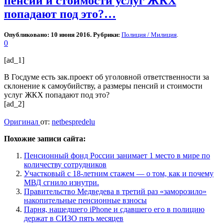
пенсий и стоимости услуг ЖКХ
попадают под это?…
Опубликовано: 10 июня 2016. Рубрики:
Полиция / Милиция
.
0
[ad_1]
В Госдуме есть зак.проект об уголовной ответственности за
склонение к самоубийству, а размеры пенсий и стоимости
услуг ЖКХ попадают под это?
[ad_2]
Оригинал
от:
netbespredelu
Похожие записи сайта:
Пенсионный фонд России занимает 1 место в мире по
количеству сотрудников
Участковый с 18-летним стажем — о том, как и почему
МВД сгнило изнутри.
Правительство Медведева в третий раз «заморозило»
накопительные пенсионные взносы
Парня, нашедшего iPhone и сдавшего его в полицию
держат в СИЗО пять месяцев