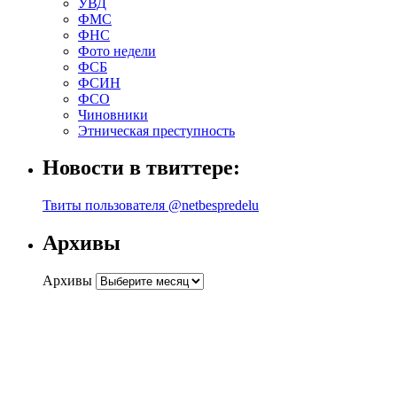
УВД
ФМС
ФНС
Фото недели
ФСБ
ФСИН
ФСО
Чиновники
Этническая преступность
Новости в твиттере:
Твиты пользователя @netbespredelu
Архивы
Архивы