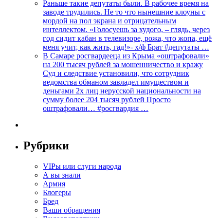
Раньше такие депутаты были. В рабочее время на
заводе трудились. Не то что нынешние клоуны с
мордой на пол экрана и отрицательным
интеллектом. «Голосуешь за худого, – глядь, через
год сидит кабан в телевизоре, рожа, что жопа, ещё
меня учит, как жить, гад!»- х/ф Брат #депутаты …
В Самаре росгвардееца из Крыма «оштрафовали»
на 200 тысяч рублей за мошенничество и кражу
Суд и следствие установили, что сотрудник
ведомства обманом завладел имуществом и
деньгами 2х лиц нерусской национальности на
сумму более 204 тысяч рублей Просто
оштрафовали… #росгвардия …
Рубрики
VIPы или слуги народа
А вы знали
Армия
Блогеры
Бред
Ваши обращения