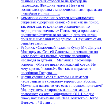
пьяный курсант отбросило на тротуар на
пешеходов. Женщина упала в Неву и её
госпитализирована с многочисленными травмами
в тяжёлом состоянии. …
Крымский чиновник Алексей Михайловский,
открывая курортный сезон: «У нас как не понос,
так золотуха: то ковидные ограничения, то
мероприятия военные.» Потом когда проспался/
протрезвел/отпустило он заявил, что его не так
поняли и имел ввиду он другое… Слушайте сами,
решайте сами …
Рубрика: «Сказочный чудак на букву М»: Депутат
Мосгордумы Сергей Савостьянов заявил что он
часто посещает разные детские песочницы
наблюдая за детьми… Мальчик в песочнице
говорит: «Мне не нравится красный совок. Не
хочу красный совок!». Вот так и вырастают
пособники Госдепа. …
Путин сравнил себя с Петром I и намерен
«возвращать и укреплять» территории России…
Может для начала то что есть в порядок приведем?
Мда, тут комментировать мало-что законы
позволяют уж очень обидчивый ОН. Но одно
скажу вот высказывание Лева Толстого о Петре
Первом… #Путин …