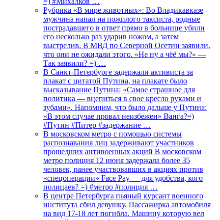
=) #Михалков …
Рубрика «В мире животных»: Во Владикавказе
мужчина напал на пожилого таксиста, родные
пострадавшего в ответ прямо в больнице убили
его несколько раз ударив ножом, а затем
выстрелив. В МВД по Северной Осетии заявили,
что они не ожидали этого. «Не ну а чёё мы?» —
Так заявили? =) …
В Санкт-Петербурге задержали активиста за
плакат с цитатой Путина, на плакате было
высказывание Путина: «Самое страшное для
политика — вцепиться в свое кресло руками и
зубами». Напомним, что было дальше у Путина:
«В этом случае провал неизбежен» Ванга?=)
#Путин #Питер #задержание …
В московском метро с помощью системы
распознавания лиц задерживают участников
прошедших антивоенных акций В московском
метро полиция 12 июня задержала более 35
человек, ранее участвовавших в акциях против
«спецоперации» Face Pay — для удобства, кого
полицаев? =) #метро #полиция …
В центре Петербурга пьяный курсант военного
института сбил девушку. Пассажирка автомобиля
на вид 17-18 лет погибла. Машину которую вел