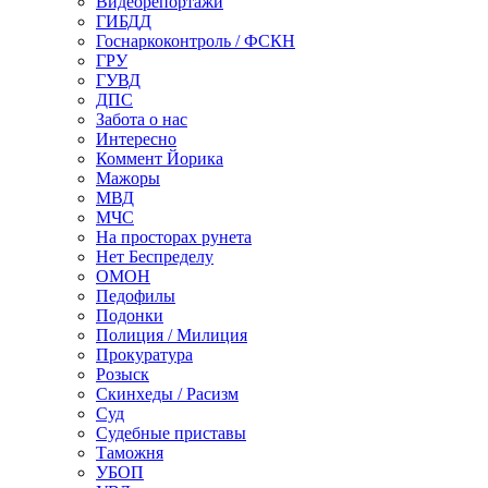
Видеорепортажи
ГИБДД
Госнаркоконтроль / ФСКН
ГРУ
ГУВД
ДПС
Забота о нас
Интересно
Коммент Йорика
Мажоры
МВД
МЧС
На просторах рунета
Нет Беспределу
ОМОН
Педофилы
Подонки
Полиция / Милиция
Прокуратура
Розыск
Скинхеды / Расизм
Суд
Судебные приставы
Таможня
УБОП