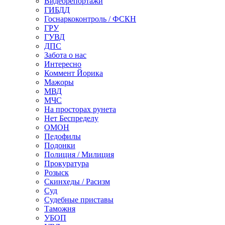
Видеорепортажи
ГИБДД
Госнаркоконтроль / ФСКН
ГРУ
ГУВД
ДПС
Забота о нас
Интересно
Коммент Йорика
Мажоры
МВД
МЧС
На просторах рунета
Нет Беспределу
ОМОН
Педофилы
Подонки
Полиция / Милиция
Прокуратура
Розыск
Скинхеды / Расизм
Суд
Судебные приставы
Таможня
УБОП