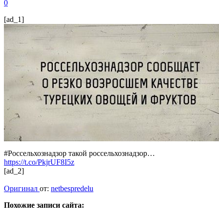
0
[ad_1]
#Россельхознадзор такой россельхознадзор…
https://t.co/PkjrUF8I5z
[ad_2]
Оригинал
от:
netbespredelu
Похожие записи сайта: