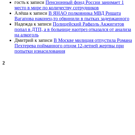
гость
к записи
Пенсионный фонд России занимает 1
место в мире по количеству сотрудников
Алёша
к записи
В ЯНАО полковника МВД Ришата
Вагапова наконец-то обвинили в пытках задержанного
Надежда
к записи
Полицейский Рафаэль Акжигитов
попал в ДТП, а в больнице наотрез отказался от анализа
на алкоголь
Дмитрий
к записи
В Москве милиция отпустила Романа
Пехтерева пойманного отцом 12-летней жертвы при
попытки изнасилования
2