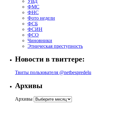
УВД
ФМС
ФНС
Фото недели
ФСБ
ФСИН
ФСО
Чиновники
Этническая преступность
Новости в твиттере:
Твиты пользователя @netbespredelu
Архивы
Архивы