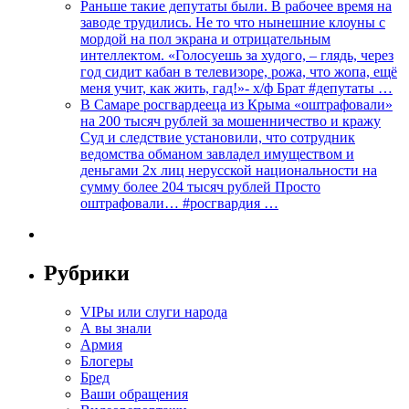
Раньше такие депутаты были. В рабочее время на
заводе трудились. Не то что нынешние клоуны с
мордой на пол экрана и отрицательным
интеллектом. «Голосуешь за худого, – глядь, через
год сидит кабан в телевизоре, рожа, что жопа, ещё
меня учит, как жить, гад!»- х/ф Брат #депутаты …
В Самаре росгвардееца из Крыма «оштрафовали»
на 200 тысяч рублей за мошенничество и кражу
Суд и следствие установили, что сотрудник
ведомства обманом завладел имуществом и
деньгами 2х лиц нерусской национальности на
сумму более 204 тысяч рублей Просто
оштрафовали… #росгвардия …
Рубрики
VIPы или слуги народа
А вы знали
Армия
Блогеры
Бред
Ваши обращения