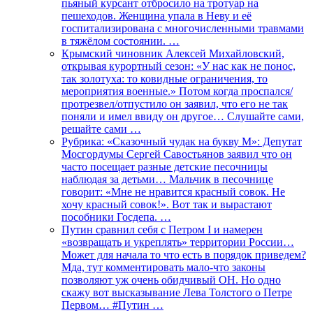
пьяный курсант отбросило на тротуар на
пешеходов. Женщина упала в Неву и её
госпитализирована с многочисленными травмами
в тяжёлом состоянии. …
Крымский чиновник Алексей Михайловский,
открывая курортный сезон: «У нас как не понос,
так золотуха: то ковидные ограничения, то
мероприятия военные.» Потом когда проспался/
протрезвел/отпустило он заявил, что его не так
поняли и имел ввиду он другое… Слушайте сами,
решайте сами …
Рубрика: «Сказочный чудак на букву М»: Депутат
Мосгордумы Сергей Савостьянов заявил что он
часто посещает разные детские песочницы
наблюдая за детьми… Мальчик в песочнице
говорит: «Мне не нравится красный совок. Не
хочу красный совок!». Вот так и вырастают
пособники Госдепа. …
Путин сравнил себя с Петром I и намерен
«возвращать и укреплять» территории России…
Может для начала то что есть в порядок приведем?
Мда, тут комментировать мало-что законы
позволяют уж очень обидчивый ОН. Но одно
скажу вот высказывание Лева Толстого о Петре
Первом… #Путин …