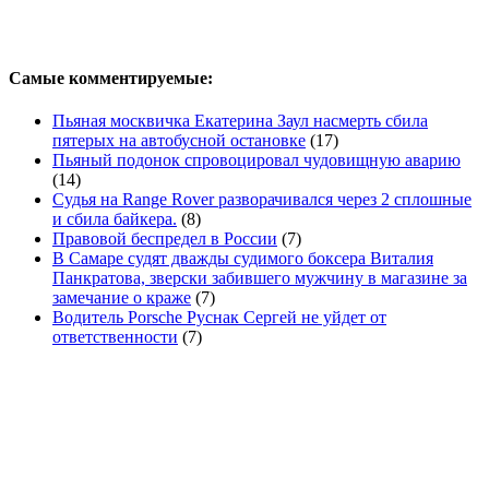
Самые комментируемые:
Пьяная москвичка Екатерина Заул насмерть сбила
пятерых на автобусной остановке
(17)
Пьяный подонок спровоцировал чудовищную аварию
(14)
Судья на Range Rover разворачивался через 2 сплошные
и сбила байкера.
(8)
Правовой беспредел в России
(7)
В Самаре судят дважды судимого боксера Виталия
Панкратова, зверски забившего мужчину в магазине за
замечание о краже
(7)
Водитель Porsche Руснак Сергей не уйдет от
ответственности
(7)