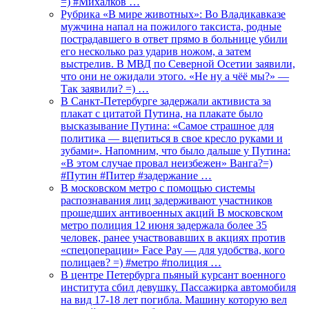
=) #Михалков …
Рубрика «В мире животных»: Во Владикавказе
мужчина напал на пожилого таксиста, родные
пострадавшего в ответ прямо в больнице убили
его несколько раз ударив ножом, а затем
выстрелив. В МВД по Северной Осетии заявили,
что они не ожидали этого. «Не ну а чёё мы?» —
Так заявили? =) …
В Санкт-Петербурге задержали активиста за
плакат с цитатой Путина, на плакате было
высказывание Путина: «Самое страшное для
политика — вцепиться в свое кресло руками и
зубами». Напомним, что было дальше у Путина:
«В этом случае провал неизбежен» Ванга?=)
#Путин #Питер #задержание …
В московском метро с помощью системы
распознавания лиц задерживают участников
прошедших антивоенных акций В московском
метро полиция 12 июня задержала более 35
человек, ранее участвовавших в акциях против
«спецоперации» Face Pay — для удобства, кого
полицаев? =) #метро #полиция …
В центре Петербурга пьяный курсант военного
института сбил девушку. Пассажирка автомобиля
на вид 17-18 лет погибла. Машину которую вел