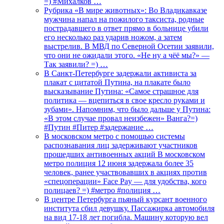
=) #Михалков …
Рубрика «В мире животных»: Во Владикавказе
мужчина напал на пожилого таксиста, родные
пострадавшего в ответ прямо в больнице убили
его несколько раз ударив ножом, а затем
выстрелив. В МВД по Северной Осетии заявили,
что они не ожидали этого. «Не ну а чёё мы?» —
Так заявили? =) …
В Санкт-Петербурге задержали активиста за
плакат с цитатой Путина, на плакате было
высказывание Путина: «Самое страшное для
политика — вцепиться в свое кресло руками и
зубами». Напомним, что было дальше у Путина:
«В этом случае провал неизбежен» Ванга?=)
#Путин #Питер #задержание …
В московском метро с помощью системы
распознавания лиц задерживают участников
прошедших антивоенных акций В московском
метро полиция 12 июня задержала более 35
человек, ранее участвовавших в акциях против
«спецоперации» Face Pay — для удобства, кого
полицаев? =) #метро #полиция …
В центре Петербурга пьяный курсант военного
института сбил девушку. Пассажирка автомобиля
на вид 17-18 лет погибла. Машину которую вел