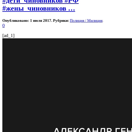
#дети_чиновников #РФ
#жены_чиновников …
Опубликовано: 1 июля 2017. Рубрики:
Полиция / Милиция
.
0
[ad_1]