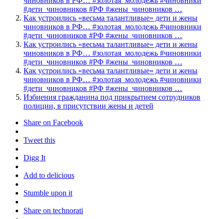
чиновников в РФ… #золотая_молодежь #чиновники
#дети_чиновников #РФ #жены_чиновников …
Как устроились «весьма талантливые» дети и жены
чиновников в РФ… #золотая_молодежь #чиновники
#дети_чиновников #РФ #жены_чиновников …
Как устроились «весьма талантливые» дети и жены
чиновников в РФ… #золотая_молодежь #чиновники
#дети_чиновников #РФ #жены_чиновников …
Как устроились «весьма талантливые» дети и жены
чиновников в РФ… #золотая_молодежь #чиновники
#дети_чиновников #РФ #жены_чиновников …
Избиения гражданина под прикрытием сотрудников
полиции, в присутствии жены и детей
Share on Facebook
Tweet this
Digg It
Add to delicious
Stumble upon it
Share on technorati