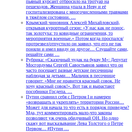
пьяный курсант отбросило на тротуар на
пешеходов. Женщина упала в Неву и её
госпитализирована с многочисленными травмами
в тяжёлом состоянии. …
Крымский чиновник Алексей Михайловский,
открывая курортный сезон: «У нас как не понос,
так золотуха: то ковидные ограничения, то
мероприятия военные.» Потом когда проспался/
протрезвел/отпустило он заявил, что его не так
поняли и имел ввиду он другое… Слушайте сами,
решайте сами …
Рубрика: «Сказочный чудак на букву М»: Депутат
Мосгордумы Сергей Савостьянов заявил что он
часто посещает разные детские песочницы
наблюдая за детьми… Мальчик в песочнице
говорит: «Мне не нравится красный совок. Не
хочу красный совок!». Вот так и вырастают
пособники Госдепа. …
Путин сравнил себя с Петром I и намерен
«возвращать и укреплять» территории России…
Может для начала то что есть в порядок приведем?
Мда, тут комментировать мало-что законы
позволяют уж очень обидчивый ОН. Но одно
скажу вот высказывание Лева Толстого о Петре
Первом… #Путин …