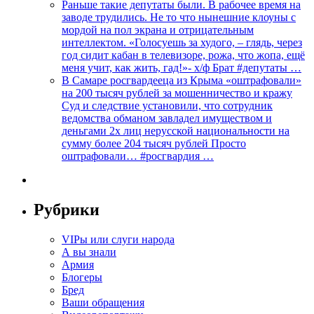
Раньше такие депутаты были. В рабочее время на
заводе трудились. Не то что нынешние клоуны с
мордой на пол экрана и отрицательным
интеллектом. «Голосуешь за худого, – глядь, через
год сидит кабан в телевизоре, рожа, что жопа, ещё
меня учит, как жить, гад!»- х/ф Брат #депутаты …
В Самаре росгвардееца из Крыма «оштрафовали»
на 200 тысяч рублей за мошенничество и кражу
Суд и следствие установили, что сотрудник
ведомства обманом завладел имуществом и
деньгами 2х лиц нерусской национальности на
сумму более 204 тысяч рублей Просто
оштрафовали… #росгвардия …
Рубрики
VIPы или слуги народа
А вы знали
Армия
Блогеры
Бред
Ваши обращения