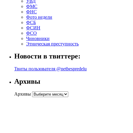
УВД
ФМС
ФНС
Фото недели
ФСБ
ФСИН
ФСО
Чиновники
Этническая преступность
Новости в твиттере:
Твиты пользователя @netbespredelu
Архивы
Архивы