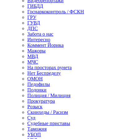
Видеорепортажи
ГИБДД
Госнаркоконтроль / ФСКН
ГРУ
ГУВД
ДПС
Забота о нас
Интересно
Коммент Йорика
Мажоры
МВД
МЧС
На просторах рунета
Нет Беспределу
ОМОН
Педофилы
Подонки
Полиция / Милиция
Прокуратура
Розыск
Скинхеды / Расизм
Суд
Судебные приставы
Таможня
УБОП