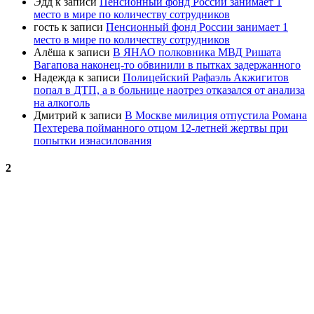
Эдд
к записи
Пенсионный фонд России занимает 1
место в мире по количеству сотрудников
гость
к записи
Пенсионный фонд России занимает 1
место в мире по количеству сотрудников
Алёша
к записи
В ЯНАО полковника МВД Ришата
Вагапова наконец-то обвинили в пытках задержанного
Надежда
к записи
Полицейский Рафаэль Акжигитов
попал в ДТП, а в больнице наотрез отказался от анализа
на алкоголь
Дмитрий
к записи
В Москве милиция отпустила Романа
Пехтерева пойманного отцом 12-летней жертвы при
попытки изнасилования
2