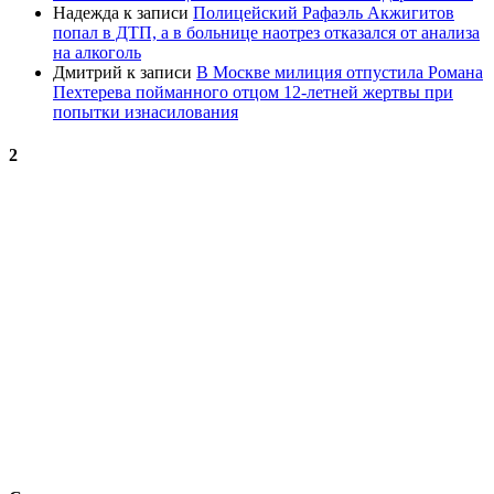
Надежда
к записи
Полицейский Рафаэль Акжигитов
попал в ДТП, а в больнице наотрез отказался от анализа
на алкоголь
Дмитрий
к записи
В Москве милиция отпустила Романа
Пехтерева пойманного отцом 12-летней жертвы при
попытки изнасилования
2