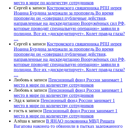
место в мире по количеству сотрудников
Сергей
к записи
Костромского священника РПЦ иерея
Иоанна Бурдина задержали за проповедь Во время
проповеди он «совершил публичные действия,
направленные на дискредитацию Вооружённых сил РФ,
которые проводят специальную операцию» заявили в
полиции. Все их «дискредитирует». Колет правда глаза?
…
Сергей
к записи
Костромского священника РПЦ иерея
Иоанна Бурдина задержали за проповедь Во время
проповеди он «совершил публичные действия,
направленные на дискредитацию Вооружённых сил РФ,
которые проводят специальную операцию» заявили в
полиции. Все их «дискредитирует». Колет правда глаза?
…
Любовь
к записи
Пенсионный фонд России занимает 1
место в мире по количеству сотрудников
Любовь
к записи
Пенсионный фонд России занимает 1
место в мире по количеству сотрудников
Эдд
к записи
Пенсионный фонд России занимает 1
место в мире по количеству сотрудников
гость
к записи
Пенсионный фонд России занимает 1
место в мире по количеству сотрудников
Алёша
к записи
В ЯНАО полковника МВД Ришата
Вагапова наконец-то обвинили в пытках задержанного