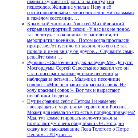
пьяный курсант отбросило на тротуар на
пешеходов. Женщина упала в Неву и её
госпитализирована с многочисленными травмами
в тяжёлом состоянии. …
Крымский чиновник Алексей Михайловский,
открывая курортный сезон: «У нас как не понос,
так золотуха: то ковидные ограничения, то
мероприятия военные.» Потом когда проспался/
протрезвел/отпустило он заявил, что его не так
поняли и имел ввиду он другое… Слушайте сами,
решайте сами …
Рубрика: «Сказочный чудак на букву М»: Депутат
Мосгордумы Сергей Савостьянов заявил что он
часто посещает разные детские песочницы
наблюдая за детьми… Мальчик в песочнице
говорит: «Мне не нравится красный совок. Не
хочу красный совок!». Вот так и вырастают
пособники Госдепа. …
Путин сравнил себя с Петром I и намерен
«возвращать и укреплять» территории России…
Может для начала то что есть в порядок приведем?
Мда, тут комментировать мало-что законы
позволяют уж очень обидчивый ОН. Но одно
скажу вот высказывание Лева Толстого о Петре
Первом… #Путин …