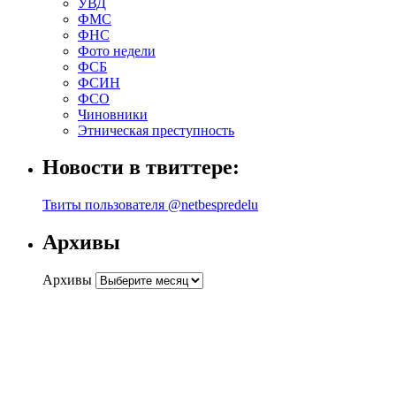
УВД
ФМС
ФНС
Фото недели
ФСБ
ФСИН
ФСО
Чиновники
Этническая преступность
Новости в твиттере:
Твиты пользователя @netbespredelu
Архивы
Архивы