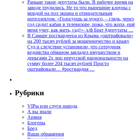
Раньше такие депутаты были. В рабочее время на
заводе трудились. Не то что нынешние клоуны с
мордой на пол экрана и отрицательным
интеллектом. «Голосуешь за худого, – глядь, через
год сидит кабан в телевизоре, рожа, что жопа, ещё
меня учит, как жить, гад!»- х/ф Брат #депутаты …
В Самаре росгвардееца из Крыма «оштрафовали»
на 200 тысяч рублей за мошенничество и кражу
Суд и следствие установили, что сотрудник
ведомства обманом завладел имуществом и
деньгами 2х лиц нерусской национальности на
сумму более 204 тысяч рублей Просто
оштрафовали… #росгвардия …
Рубрики
VIPы или слуги народа
А вы знали
Армия
Блогеры
Бред
Ваши обращения