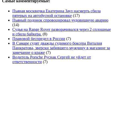
Самые комментируемые:
Пьяная москвичка Екатерина Заул насмерть сбила
пятерых на автобусной остановке
(17)
Пьяный подонок спровоцировал чудовищную аварию
(14)
Судья на Range Rover разворачивался через 2 сплошные
и сбила байкера.
(8)
Правовой беспредел в России
(7)
В Самаре судят дважды судимого боксера Виталия
Панкратова, зверски забившего мужчину в магазине за
замечание о краже
(7)
Водитель Porsche Руснак Сергей не уйдет от
ответственности
(7)