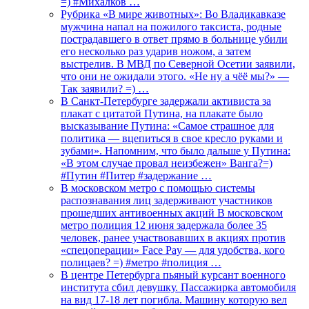
=) #Михалков …
Рубрика «В мире животных»: Во Владикавказе
мужчина напал на пожилого таксиста, родные
пострадавшего в ответ прямо в больнице убили
его несколько раз ударив ножом, а затем
выстрелив. В МВД по Северной Осетии заявили,
что они не ожидали этого. «Не ну а чёё мы?» —
Так заявили? =) …
В Санкт-Петербурге задержали активиста за
плакат с цитатой Путина, на плакате было
высказывание Путина: «Самое страшное для
политика — вцепиться в свое кресло руками и
зубами». Напомним, что было дальше у Путина:
«В этом случае провал неизбежен» Ванга?=)
#Путин #Питер #задержание …
В московском метро с помощью системы
распознавания лиц задерживают участников
прошедших антивоенных акций В московском
метро полиция 12 июня задержала более 35
человек, ранее участвовавших в акциях против
«спецоперации» Face Pay — для удобства, кого
полицаев? =) #метро #полиция …
В центре Петербурга пьяный курсант военного
института сбил девушку. Пассажирка автомобиля
на вид 17-18 лет погибла. Машину которую вел