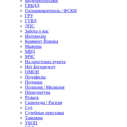
Видеорепортажи
ГИБДД
Госнаркоконтроль / ФСКН
ГРУ
ГУВД
ДПС
Забота о нас
Интересно
Коммент Йорика
Мажоры
МВД
МЧС
На просторах рунета
Нет Беспределу
ОМОН
Педофилы
Подонки
Полиция / Милиция
Прокуратура
Розыск
Скинхеды / Расизм
Суд
Судебные приставы
Таможня
УБОП