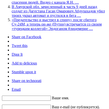
спасения людей. Видео с канала Я.Н. …
В Амурской обл. зачисленный в часть 9 дней назад
солдат из Дагестана Гасан Омарович Абдулахадов убил
троих украл автомат и пустился в бега …
«Предательство и выстрел в спину» после сбитого
Су-24М, а теперь он-же (Путин) встречается со своим
«турецким коллегой» Эрдоганом #лицемерие …
Share on Facebook
Tweet this
Digg It
Add to delicious
Stumble upon it
Share on technorati
Email
Ваше имя.
Ваш e-mail (не публикуется).