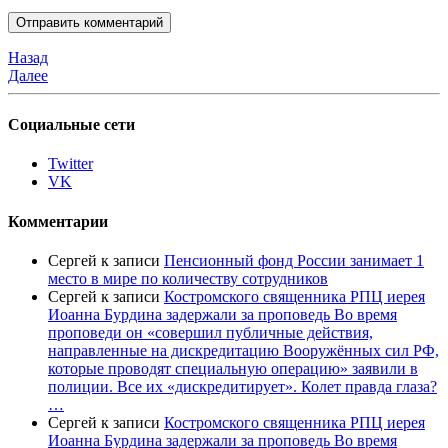
Назад
Далее
Социальные сети
Twitter
VK
Комментарии
Сергей
к записи
Пенсионный фонд России занимает 1
место в мире по количеству сотрудников
Сергей
к записи
Костромского священника РПЦ иерея
Иоанна Бурдина задержали за проповедь Во время
проповеди он «совершил публичные действия,
направленные на дискредитацию Вооружённых сил РФ,
которые проводят специальную операцию» заявили в
полиции. Все их «дискредитирует». Колет правда глаза?
…
Сергей
к записи
Костромского священника РПЦ иерея
Иоанна Бурдина задержали за проповедь Во время