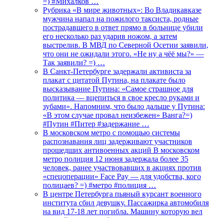
=) #Михалков …
Рубрика «В мире животных»: Во Владикавказе
мужчина напал на пожилого таксиста, родные
пострадавшего в ответ прямо в больнице убили
его несколько раз ударив ножом, а затем
выстрелив. В МВД по Северной Осетии заявили,
что они не ожидали этого. «Не ну а чёё мы?» —
Так заявили? =) …
В Санкт-Петербурге задержали активиста за
плакат с цитатой Путина, на плакате было
высказывание Путина: «Самое страшное для
политика — вцепиться в свое кресло руками и
зубами». Напомним, что было дальше у Путина:
«В этом случае провал неизбежен» Ванга?=)
#Путин #Питер #задержание …
В московском метро с помощью системы
распознавания лиц задерживают участников
прошедших антивоенных акций В московском
метро полиция 12 июня задержала более 35
человек, ранее участвовавших в акциях против
«спецоперации» Face Pay — для удобства, кого
полицаев? =) #метро #полиция …
В центре Петербурга пьяный курсант военного
института сбил девушку. Пассажирка автомобиля
на вид 17-18 лет погибла. Машину которую вел