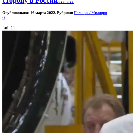
сторону в России… …
Опубликовано: 16 марта 2022. Рубрики:
Полиция / Милиция
.
0
[ad_1]