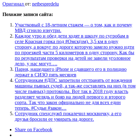
Оригинал
от:
netbespredelu
Похожие записи сайта:
Участковый с 18-летним стажем — о том, как и почему
МВД сгнило изнутри.
Каждое утро и обед дети ходят в школу по сугробам в
селе Красная горка под #Омск(ом). 3,5 км в одну
сторону, а вокруг по дороге которую замело нужно идти
по проезжей части 5 километров в одну сторону. Как бы
по результатам проверки на детей не завели уголовное
дело, у нас могут….
Парня, нашедшего iPhone и сдавшего его в полицию
держат в СИЗО пять месяцев
Сотрудникам #ДПС запретили отстранять от вождения
машины пьяных судей, а так-же составлять на них (в том
числе пьяных) протоколы. Вот так в 2018 году власть
разделяет челядь и бояр на людей первого и второго
сорта. Так что закон официально не для всех един
теперь. #Судьи #закон…
Сотрудник спецслужб покалечил москвичку, а его
друзья бросили ее умирать на дороге.
Share on Facebook