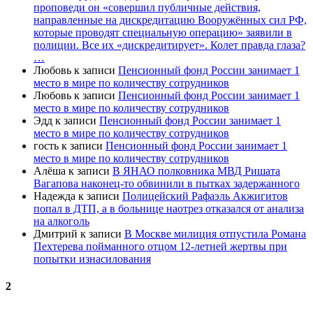
проповеди он «совершил публичные действия,
направленные на дискредитацию Вооружённых сил РФ,
которые проводят специальную операцию» заявили в
полиции. Все их «дискредитирует». Колет правда глаза?
…
Любовь
к записи
Пенсионный фонд России занимает 1
место в мире по количеству сотрудников
Любовь
к записи
Пенсионный фонд России занимает 1
место в мире по количеству сотрудников
Эдд
к записи
Пенсионный фонд России занимает 1
место в мире по количеству сотрудников
гость
к записи
Пенсионный фонд России занимает 1
место в мире по количеству сотрудников
Алёша
к записи
В ЯНАО полковника МВД Ришата
Вагапова наконец-то обвинили в пытках задержанного
Надежда
к записи
Полицейский Рафаэль Акжигитов
попал в ДТП, а в больнице наотрез отказался от анализа
на алкоголь
Дмитрий
к записи
В Москве милиция отпустила Романа
Пехтерева пойманного отцом 12-летней жертвы при
попытки изнасилования
2