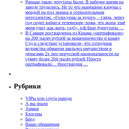
Раньше такие депутаты были. В рабочее время на
заводе трудились. Не то что нынешние клоуны с
мордой на пол экрана и отрицательным
интеллектом. «Голосуешь за худого, – глядь, через
год сидит кабан в телевизоре, рожа, что жопа, ещё
меня учит, как жить, гад!»- х/ф Брат #депутаты …
В Самаре росгвардееца из Крыма «оштрафовали»
на 200 тысяч рублей за мошенничество и кражу
Суд и следствие установили, что сотрудник
ведомства обманом завладел имуществом и
деньгами 2х лиц нерусской национальности на
сумму более 204 тысяч рублей Просто
оштрафовали… #росгвардия …
Рубрики
VIPы или слуги народа
А вы знали
Армия
Блогеры
Бред
Ваши обращения