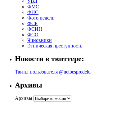
УВД
ФМС
ФНС
Фото недели
ФСБ
ФСИН
ФСО
Чиновники
Этническая преступность
Новости в твиттере:
Твиты пользователя @netbespredelu
Архивы
Архивы