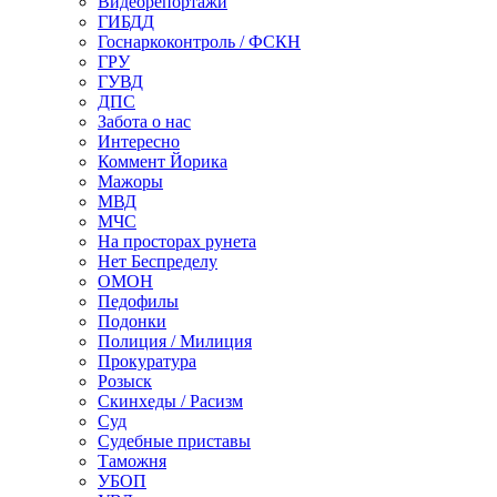
Видеорепортажи
ГИБДД
Госнаркоконтроль / ФСКН
ГРУ
ГУВД
ДПС
Забота о нас
Интересно
Коммент Йорика
Мажоры
МВД
МЧС
На просторах рунета
Нет Беспределу
ОМОН
Педофилы
Подонки
Полиция / Милиция
Прокуратура
Розыск
Скинхеды / Расизм
Суд
Судебные приставы
Таможня
УБОП