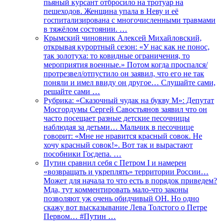
пьяный курсант отбросило на тротуар на
пешеходов. Женщина упала в Неву и её
госпитализирована с многочисленными травмами
в тяжёлом состоянии. …
Крымский чиновник Алексей Михайловский,
открывая курортный сезон: «У нас как не понос,
так золотуха: то ковидные ограничения, то
мероприятия военные.» Потом когда проспался/
протрезвел/отпустило он заявил, что его не так
поняли и имел ввиду он другое… Слушайте сами,
решайте сами …
Рубрика: «Сказочный чудак на букву М»: Депутат
Мосгордумы Сергей Савостьянов заявил что он
часто посещает разные детские песочницы
наблюдая за детьми… Мальчик в песочнице
говорит: «Мне не нравится красный совок. Не
хочу красный совок!». Вот так и вырастают
пособники Госдепа. …
Путин сравнил себя с Петром I и намерен
«возвращать и укреплять» территории России…
Может для начала то что есть в порядок приведем?
Мда, тут комментировать мало-что законы
позволяют уж очень обидчивый ОН. Но одно
скажу вот высказывание Лева Толстого о Петре
Первом… #Путин …