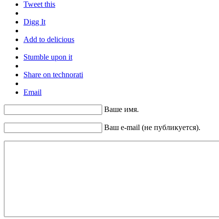
Tweet this
Digg It
Add to delicious
Stumble upon it
Share on technorati
Email
Ваше имя.
Ваш e-mail (не публикуется).