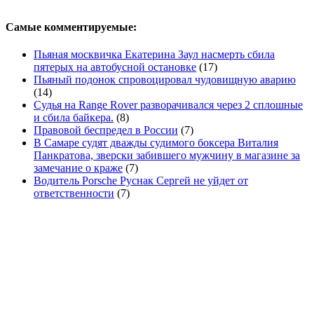
Самые комментируемые:
Пьяная москвичка Екатерина Заул насмерть сбила
пятерых на автобусной остановке
(17)
Пьяный подонок спровоцировал чудовищную аварию
(14)
Судья на Range Rover разворачивался через 2 сплошные
и сбила байкера.
(8)
Правовой беспредел в России
(7)
В Самаре судят дважды судимого боксера Виталия
Панкратова, зверски забившего мужчину в магазине за
замечание о краже
(7)
Водитель Porsche Руснак Сергей не уйдет от
ответственности
(7)