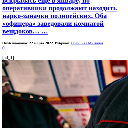
вскрылась еще в январе, но
оперативники продолжают находить
нарко-заначки полицейских. Оба
«офицера» заведовали комнатой
вещдоков… …
Опубликовано: 22 марта 2022. Рубрики:
Полиция / Милиция
.
0
[ad_1]