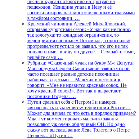
пьяный курсант отбросило на тротуар на
пешеходов. Женщина упала в Неву и её
госпитализирована с многочисленными травмами
в тяжёлом состоянии. …
Крымский чиновник Алексей Михайловский,
открывая курортный сезон: «У нас как не понос,
так золотуха: то ковидные ограничения, то
мероприятия военные.» Потом когда проспался/
протрезвел/отпустило он заявил, что его не так
поняли и имел ввиду он другое… Слушайте сами,
решайте сами …
Рубрика: «Сказочный чудак на букву М»: Депутат
Мосгордумы Сергей Савостьянов заявил что он
часто посещает разные детские песочницы
наблюдая за детьми… Мальчик в песочнице
говорит: «Мне не нравится красный совок. Не
хочу красный совок!». Вот так и вырастают
пособники Госдепа. …
Путин сравнил себя с Петром I и намерен
«возвращать и укреплять» территории России…
Может для начала то что есть в порядок приведем?
Мда, тут комментировать мало-что законы
позволяют уж очень обидчивый ОН. Но одно
скажу вот высказывание Лева Толстого о Петре
Первом… #Путин …