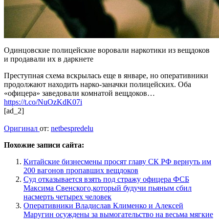
Одинцовские полицейские воровали наркотики из вещдоков
и продавали их в даркнете
Преступная схема вскрылась еще в январе, но оперативники
продолжают находить нарко-заначки полицейских. Оба
«офицера» заведовали комнатой вещдоков…
https://t.co/NuOzKdK07i
[ad_2]
Оригинал
от:
netbespredelu
Похожие записи сайта:
Китайские бизнесмены просят главу СК РФ вернуть им
200 вагонов пропавших вещдоков
Суд отказывается взять под стражу офицера ФСБ
Максима Свенского,который будучи пьяным сбил
насмерть четырех человек
Оперативники Владислав Клименко и Алексей
Маругин осуждены за вымогательство на весьма мягкие