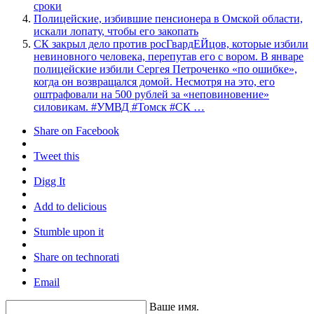
сроки
Полицейские, избившие пенсионера в Омской области,
искали лопату, чтобы его закопать
СК закрыл дело против росГвардЕЙцов, которые избили
невиновного человека, перепутав его с вором. В январе
полицейские избили Сергея Петроченко «по ошибке»,
когда он возвращался домой. Несмотря на это, его
оштрафовали на 500 рублей за «неповиновение»
силовикам. #УМВД #Томск #СК …
Share on Facebook
Tweet this
Digg It
Add to delicious
Stumble upon it
Share on technorati
Email
Ваше имя.