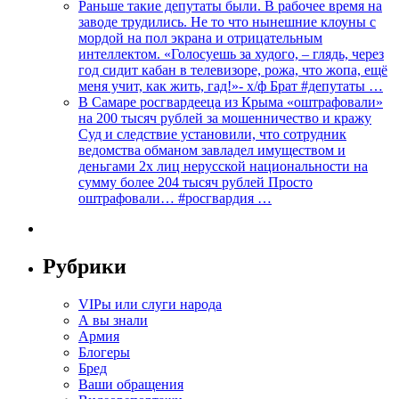
Раньше такие депутаты были. В рабочее время на
заводе трудились. Не то что нынешние клоуны с
мордой на пол экрана и отрицательным
интеллектом. «Голосуешь за худого, – глядь, через
год сидит кабан в телевизоре, рожа, что жопа, ещё
меня учит, как жить, гад!»- х/ф Брат #депутаты …
В Самаре росгвардееца из Крыма «оштрафовали»
на 200 тысяч рублей за мошенничество и кражу
Суд и следствие установили, что сотрудник
ведомства обманом завладел имуществом и
деньгами 2х лиц нерусской национальности на
сумму более 204 тысяч рублей Просто
оштрафовали… #росгвардия …
Рубрики
VIPы или слуги народа
А вы знали
Армия
Блогеры
Бред
Ваши обращения