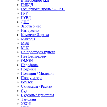
Видеорепортажи
ГИБДД
Госнаркоконтроль / ФСКН
ГРУ
ГУВД
ДПС
Забота о нас
Интересно
Коммент Йорика
Мажоры
МВД
МЧС
На просторах рунета
Нет Беспределу
ОМОН
Педофилы
Подонки
Полиция / Милиция
Прокуратура
Розыск
Скинхеды / Расизм
Суд
Судебные приставы
Таможня
УБОП