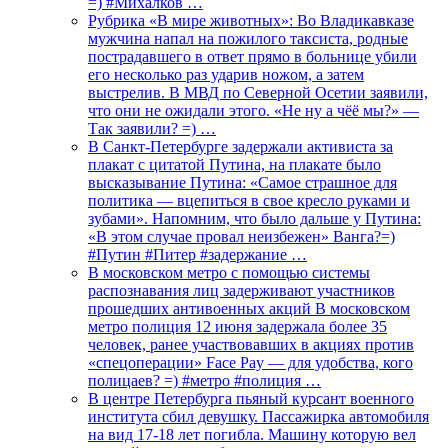
=) #Михалков …
Рубрика «В мире животных»: Во Владикавказе
мужчина напал на пожилого таксиста, родные
пострадавшего в ответ прямо в больнице убили
его несколько раз ударив ножом, а затем
выстрелив. В МВД по Северной Осетии заявили,
что они не ожидали этого. «Не ну а чёё мы?» —
Так заявили? =) …
В Санкт-Петербурге задержали активиста за
плакат с цитатой Путина, на плакате было
высказывание Путина: «Самое страшное для
политика — вцепиться в свое кресло руками и
зубами». Напомним, что было дальше у Путина:
«В этом случае провал неизбежен» Ванга?=)
#Путин #Питер #задержание …
В московском метро с помощью системы
распознавания лиц задерживают участников
прошедших антивоенных акций В московском
метро полиция 12 июня задержала более 35
человек, ранее участвовавших в акциях против
«спецоперации» Face Pay — для удобства, кого
полицаев? =) #метро #полиция …
В центре Петербурга пьяный курсант военного
института сбил девушку. Пассажирка автомобиля
на вид 17-18 лет погибла. Машину которую вел