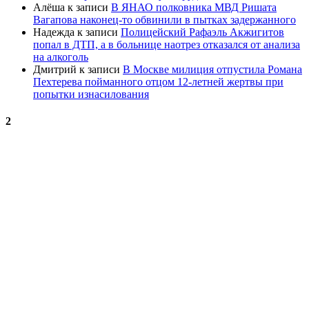
Алёша
к записи
В ЯНАО полковника МВД Ришата
Вагапова наконец-то обвинили в пытках задержанного
Надежда
к записи
Полицейский Рафаэль Акжигитов
попал в ДТП, а в больнице наотрез отказался от анализа
на алкоголь
Дмитрий
к записи
В Москве милиция отпустила Романа
Пехтерева пойманного отцом 12-летней жертвы при
попытки изнасилования
2