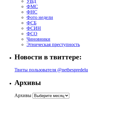
УВД
ФМС
ФНС
Фото недели
ФСБ
ФСИН
ФСО
Чиновники
Этническая преступность
Новости в твиттере:
Твиты пользователя @netbespredelu
Архивы
Архивы