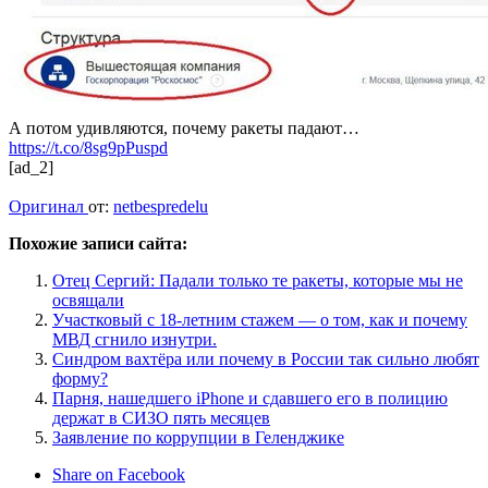
А потом удивляются, почему ракеты падают…
https://t.co/8sg9pPuspd
[ad_2]
Оригинал
от:
netbespredelu
Похожие записи сайта:
Отец Сергий: Падали только те ракеты, которые мы не
освящали
Участковый с 18-летним стажем — о том, как и почему
МВД сгнило изнутри.
Синдром вахтёра или почему в России так сильно любят
форму?
Парня, нашедшего iPhone и сдавшего его в полицию
держат в СИЗО пять месяцев
Заявление по коррупции в Геленджике
Share on Facebook