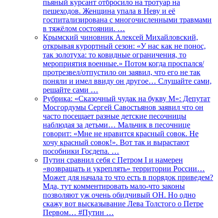
пьяный курсант отбросило на тротуар на
пешеходов. Женщина упала в Неву и её
госпитализирована с многочисленными травмами
в тяжёлом состоянии. …
Крымский чиновник Алексей Михайловский,
открывая курортный сезон: «У нас как не понос,
так золотуха: то ковидные ограничения, то
мероприятия военные.» Потом когда проспался/
протрезвел/отпустило он заявил, что его не так
поняли и имел ввиду он другое… Слушайте сами,
решайте сами …
Рубрика: «Сказочный чудак на букву М»: Депутат
Мосгордумы Сергей Савостьянов заявил что он
часто посещает разные детские песочницы
наблюдая за детьми… Мальчик в песочнице
говорит: «Мне не нравится красный совок. Не
хочу красный совок!». Вот так и вырастают
пособники Госдепа. …
Путин сравнил себя с Петром I и намерен
«возвращать и укреплять» территории России…
Может для начала то что есть в порядок приведем?
Мда, тут комментировать мало-что законы
позволяют уж очень обидчивый ОН. Но одно
скажу вот высказывание Лева Толстого о Петре
Первом… #Путин …