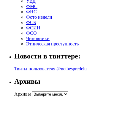
УВД
ФМС
ФНС
Фото недели
ФСБ
ФСИН
ФСО
Чиновники
Этническая преступность
Новости в твиттере:
Твиты пользователя @netbespredelu
Архивы
Архивы