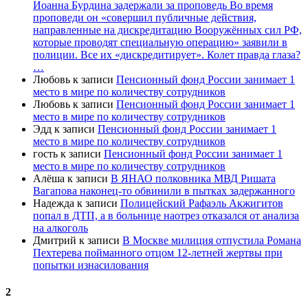
Иоанна Бурдина задержали за проповедь Во время
проповеди он «совершил публичные действия,
направленные на дискредитацию Вооружённых сил РФ,
которые проводят специальную операцию» заявили в
полиции. Все их «дискредитирует». Колет правда глаза?
…
Любовь
к записи
Пенсионный фонд России занимает 1
место в мире по количеству сотрудников
Любовь
к записи
Пенсионный фонд России занимает 1
место в мире по количеству сотрудников
Эдд
к записи
Пенсионный фонд России занимает 1
место в мире по количеству сотрудников
гость
к записи
Пенсионный фонд России занимает 1
место в мире по количеству сотрудников
Алёша
к записи
В ЯНАО полковника МВД Ришата
Вагапова наконец-то обвинили в пытках задержанного
Надежда
к записи
Полицейский Рафаэль Акжигитов
попал в ДТП, а в больнице наотрез отказался от анализа
на алкоголь
Дмитрий
к записи
В Москве милиция отпустила Романа
Пехтерева пойманного отцом 12-летней жертвы при
попытки изнасилования
2