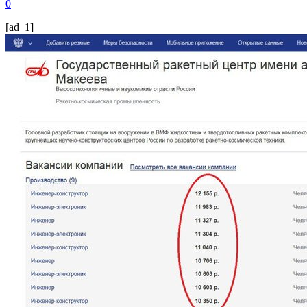
0
[ad_1]