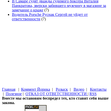
В Самаре судят дважды судимого боксера Виталия
Панкратова, зверски забившего мужчину в магазине за
замечание о краже
(7)
Водитель Porsche Руснак Сергей не уйдет от
ответственности
(7)
Главная
|
Коммент Йорика
|
Розыск
|
Видео
|
Контакты
|
Полезное
|
ОТКАЗ ОТ ОТВЕТСТВЕННОСТИ
|
RSS
Вместе мы остановим беспредел тех, кто ставит себя выше
закона.