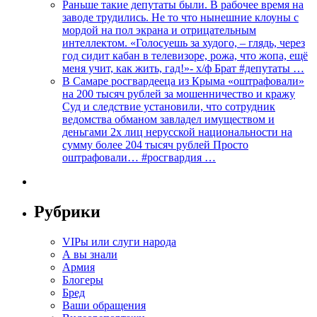
Раньше такие депутаты были. В рабочее время на
заводе трудились. Не то что нынешние клоуны с
мордой на пол экрана и отрицательным
интеллектом. «Голосуешь за худого, – глядь, через
год сидит кабан в телевизоре, рожа, что жопа, ещё
меня учит, как жить, гад!»- х/ф Брат #депутаты …
В Самаре росгвардееца из Крыма «оштрафовали»
на 200 тысяч рублей за мошенничество и кражу
Суд и следствие установили, что сотрудник
ведомства обманом завладел имуществом и
деньгами 2х лиц нерусской национальности на
сумму более 204 тысяч рублей Просто
оштрафовали… #росгвардия …
Рубрики
VIPы или слуги народа
А вы знали
Армия
Блогеры
Бред
Ваши обращения