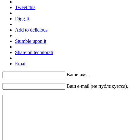
Tweet this
Digg It
Add to delicious
Stumble upon it
Share on technorati
Email
Ваше имя.
Ваш e-mail (не публикуется).