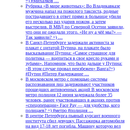
=) #Михалков …
Рубрика «В мире животных»: Во Владикавказе
мужчина напал на пожилого таксиста, родные
пострадавшего в ответ прямо в больнице убили
его несколько раз ударив ножом, а затем
выстрелив. В МВД по Северной Осетии заявили,
что они не ожидали этого. «Не ну а чёё мы?» —
Так заявили? =) …
В Санкт-Петербурге задержали активиста за
плакат с цитатой Путина, на плакате было
высказывание Путина: «Самое страшное для
политика — вцепиться в свое кресло руками и
зубами». Напомним, что было дальше у Путина:
«В этом случае провал неизбежен» Ванга?=)
#Путин #Питер #задержание …
В московском метро с помощью системы
распознавания лиц задерживают участников
прошедших антивоенных акций В московском
метро полиция 12 июня задержала более 35
человек, ранее участвовавших в акциях против
«спецоперации» Face Pay — для удобства, кого
полицаев? =) #метро #полиция …
В центре Петербурга пьяный курсант военного
института сбил девушку. Пассажирка автомобиля
на вид 17-18 лет погибла. Машину которую вел