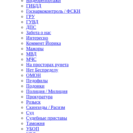
Видеорепортажи
ГИБДД
Госнаркоконтроль / ФСКН
ГРУ
ГУВД
ДПС
Забота о нас
Интересно
Коммент Йорика
Мажоры
МВД
МЧС
На просторах рунета
Нет Беспределу
ОМОН
Педофилы
Подонки
Полиция / Милиция
Прокуратура
Розыск
Скинхеды / Расизм
Суд
Судебные приставы
Таможня
УБОП