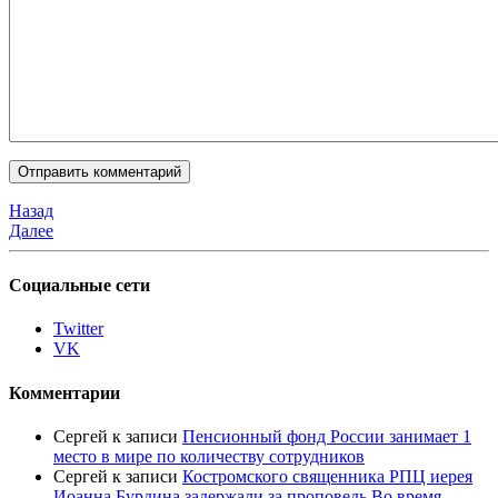
Назад
Далее
Социальные сети
Twitter
VK
Комментарии
Сергей
к записи
Пенсионный фонд России занимает 1
место в мире по количеству сотрудников
Сергей
к записи
Костромского священника РПЦ иерея
Иоанна Бурдина задержали за проповедь Во время