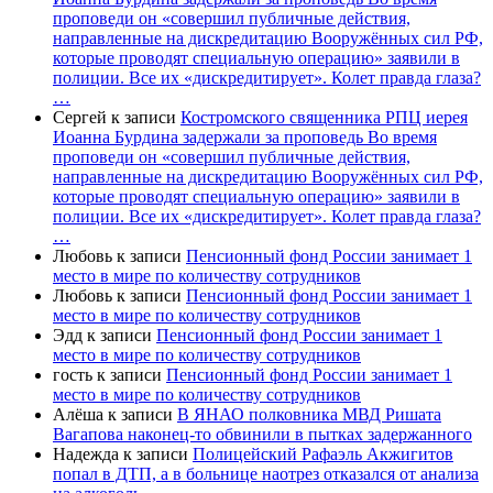
проповеди он «совершил публичные действия,
направленные на дискредитацию Вооружённых сил РФ,
которые проводят специальную операцию» заявили в
полиции. Все их «дискредитирует». Колет правда глаза?
…
Сергей
к записи
Костромского священника РПЦ иерея
Иоанна Бурдина задержали за проповедь Во время
проповеди он «совершил публичные действия,
направленные на дискредитацию Вооружённых сил РФ,
которые проводят специальную операцию» заявили в
полиции. Все их «дискредитирует». Колет правда глаза?
…
Любовь
к записи
Пенсионный фонд России занимает 1
место в мире по количеству сотрудников
Любовь
к записи
Пенсионный фонд России занимает 1
место в мире по количеству сотрудников
Эдд
к записи
Пенсионный фонд России занимает 1
место в мире по количеству сотрудников
гость
к записи
Пенсионный фонд России занимает 1
место в мире по количеству сотрудников
Алёша
к записи
В ЯНАО полковника МВД Ришата
Вагапова наконец-то обвинили в пытках задержанного
Надежда
к записи
Полицейский Рафаэль Акжигитов
попал в ДТП, а в больнице наотрез отказался от анализа