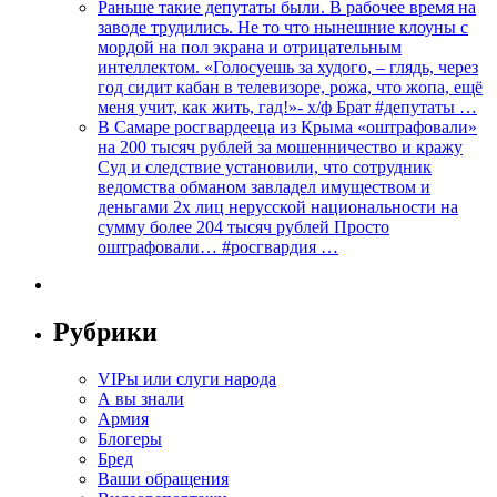
Раньше такие депутаты были. В рабочее время на
заводе трудились. Не то что нынешние клоуны с
мордой на пол экрана и отрицательным
интеллектом. «Голосуешь за худого, – глядь, через
год сидит кабан в телевизоре, рожа, что жопа, ещё
меня учит, как жить, гад!»- х/ф Брат #депутаты …
В Самаре росгвардееца из Крыма «оштрафовали»
на 200 тысяч рублей за мошенничество и кражу
Суд и следствие установили, что сотрудник
ведомства обманом завладел имуществом и
деньгами 2х лиц нерусской национальности на
сумму более 204 тысяч рублей Просто
оштрафовали… #росгвардия …
Рубрики
VIPы или слуги народа
А вы знали
Армия
Блогеры
Бред
Ваши обращения