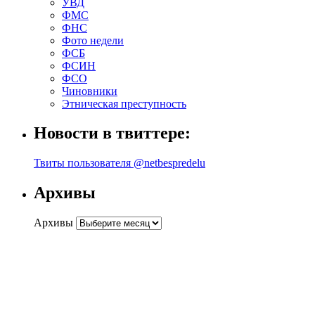
УВД
ФМС
ФНС
Фото недели
ФСБ
ФСИН
ФСО
Чиновники
Этническая преступность
Новости в твиттере:
Твиты пользователя @netbespredelu
Архивы
Архивы