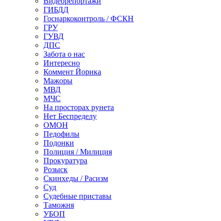
Видеорепортажи
ГИБДД
Госнаркоконтроль / ФСКН
ГРУ
ГУВД
ДПС
Забота о нас
Интересно
Коммент Йорика
Мажоры
МВД
МЧС
На просторах рунета
Нет Беспределу
ОМОН
Педофилы
Подонки
Полиция / Милиция
Прокуратура
Розыск
Скинхеды / Расизм
Суд
Судебные приставы
Таможня
УБОП