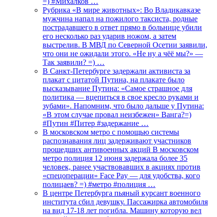
=) #Михалков …
Рубрика «В мире животных»: Во Владикавказе
мужчина напал на пожилого таксиста, родные
пострадавшего в ответ прямо в больнице убили
его несколько раз ударив ножом, а затем
выстрелив. В МВД по Северной Осетии заявили,
что они не ожидали этого. «Не ну а чёё мы?» —
Так заявили? =) …
В Санкт-Петербурге задержали активиста за
плакат с цитатой Путина, на плакате было
высказывание Путина: «Самое страшное для
политика — вцепиться в свое кресло руками и
зубами». Напомним, что было дальше у Путина:
«В этом случае провал неизбежен» Ванга?=)
#Путин #Питер #задержание …
В московском метро с помощью системы
распознавания лиц задерживают участников
прошедших антивоенных акций В московском
метро полиция 12 июня задержала более 35
человек, ранее участвовавших в акциях против
«спецоперации» Face Pay — для удобства, кого
полицаев? =) #метро #полиция …
В центре Петербурга пьяный курсант военного
института сбил девушку. Пассажирка автомобиля
на вид 17-18 лет погибла. Машину которую вел