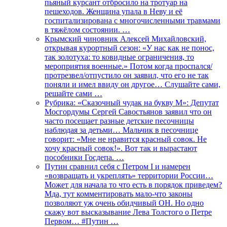
пьяный курсант отбросило на тротуар на
пешеходов. Женщина упала в Неву и её
госпитализирована с многочисленными травмами
в тяжёлом состоянии. …
Крымский чиновник Алексей Михайловский,
открывая курортный сезон: «У нас как не понос,
так золотуха: то ковидные ограничения, то
мероприятия военные.» Потом когда проспался/
протрезвел/отпустило он заявил, что его не так
поняли и имел ввиду он другое… Слушайте сами,
решайте сами …
Рубрика: «Сказочный чудак на букву М»: Депутат
Мосгордумы Сергей Савостьянов заявил что он
часто посещает разные детские песочницы
наблюдая за детьми… Мальчик в песочнице
говорит: «Мне не нравится красный совок. Не
хочу красный совок!». Вот так и вырастают
пособники Госдепа. …
Путин сравнил себя с Петром I и намерен
«возвращать и укреплять» территории России…
Может для начала то что есть в порядок приведем?
Мда, тут комментировать мало-что законы
позволяют уж очень обидчивый ОН. Но одно
скажу вот высказывание Лева Толстого о Петре
Первом… #Путин …