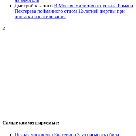
на алкоголь
Дмитрий
к записи
В Москве милиция отпустила Романа
Пехтерева пойманного отцом 12-летней жертвы при
попытки изнасилования
2
Самые комментируемые:
Пьяная москвичка Екатерина Заул насмерть сбила