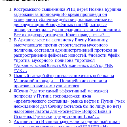
Костромского священника РПЦ иерея Иоанна Бурдина
задержали за проповедь Во время проповеди он
«совершил публичные действия, направленные на
дискредитацию Вооружённых сил РФ, которые
проводят специальную операцию» заявили в полиции.
Все их «дискредитирует». Колет правда глаза? …
В Архангельске на активистку Елену Калинину,
выступающую против строительства мусорного
полигона, составили административный протокол за
распространение фейковых новостей. #новости #фейк
#против_мусорного_полигона #протокол
#АрхангельскаяОбласть #Архангельск #37год #ВК
#VK…
Пьяный гастарбайтер пытался похитить ребенка на
Манежной площади … Полицейские составили
протокол о «мелком хулиганстве»
#Сечин (*да тот самый эффективный менеджер)
попросил у Путина господдержки из-за
«драматического состояния» рынка нефти и Путин (*как
неожиданно) дал Сечину (хотелось бы п̶о̶ ̶л̶и̶ц̶у, но нет)
налоговые льготы для «Роснефти» Вопрос Вова и
Игореша: Где маски, где дистанция 1.5м? …
Активиста из Иваново задержали за одиночный пикет
— он держал плакат с надписью «*** *****» На