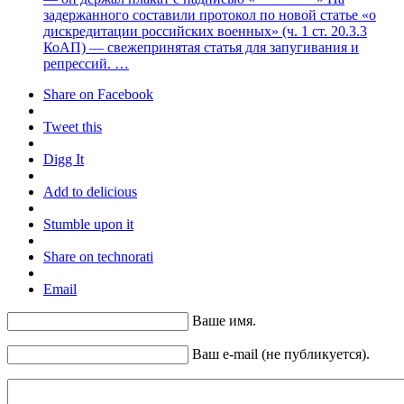
задержанного составили протокол по новой статье «о
дискредитации российских военных» (ч. 1 ст. 20.3.3
КоАП) — свежепринятая статья для запугивания и
репрессий. …
Share on Facebook
Tweet this
Digg It
Add to delicious
Stumble upon it
Share on technorati
Email
Ваше имя.
Ваш e-mail (не публикуется).