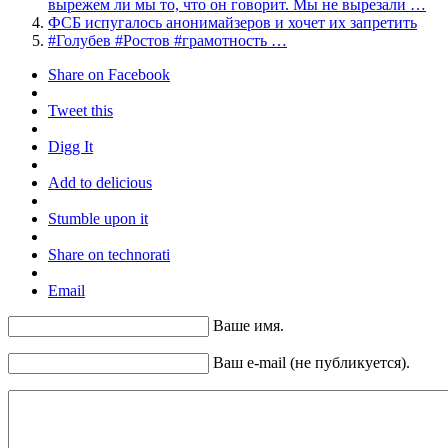
вырежем ли мы то, что он говорит. Мы не вырезали …
ФСБ испугалось анонимайзеров и хочет их запретить
#Голубев #Ростов #грамотность …
Share on Facebook
Tweet this
Digg It
Add to delicious
Stumble upon it
Share on technorati
Email
Ваше имя.
Ваш e-mail (не публикуется).