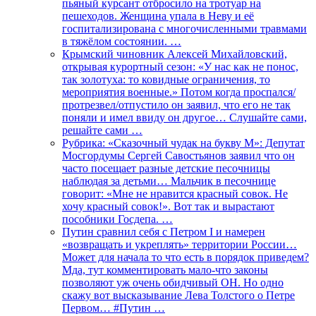
пьяный курсант отбросило на тротуар на
пешеходов. Женщина упала в Неву и её
госпитализирована с многочисленными травмами
в тяжёлом состоянии. …
Крымский чиновник Алексей Михайловский,
открывая курортный сезон: «У нас как не понос,
так золотуха: то ковидные ограничения, то
мероприятия военные.» Потом когда проспался/
протрезвел/отпустило он заявил, что его не так
поняли и имел ввиду он другое… Слушайте сами,
решайте сами …
Рубрика: «Сказочный чудак на букву М»: Депутат
Мосгордумы Сергей Савостьянов заявил что он
часто посещает разные детские песочницы
наблюдая за детьми… Мальчик в песочнице
говорит: «Мне не нравится красный совок. Не
хочу красный совок!». Вот так и вырастают
пособники Госдепа. …
Путин сравнил себя с Петром I и намерен
«возвращать и укреплять» территории России…
Может для начала то что есть в порядок приведем?
Мда, тут комментировать мало-что законы
позволяют уж очень обидчивый ОН. Но одно
скажу вот высказывание Лева Толстого о Петре
Первом… #Путин …