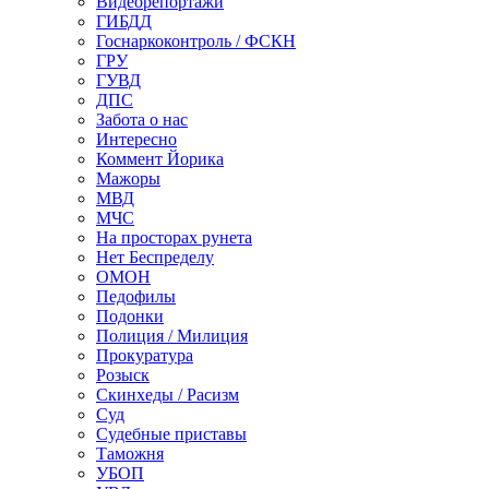
Видеорепортажи
ГИБДД
Госнаркоконтроль / ФСКН
ГРУ
ГУВД
ДПС
Забота о нас
Интересно
Коммент Йорика
Мажоры
МВД
МЧС
На просторах рунета
Нет Беспределу
ОМОН
Педофилы
Подонки
Полиция / Милиция
Прокуратура
Розыск
Скинхеды / Расизм
Суд
Судебные приставы
Таможня
УБОП