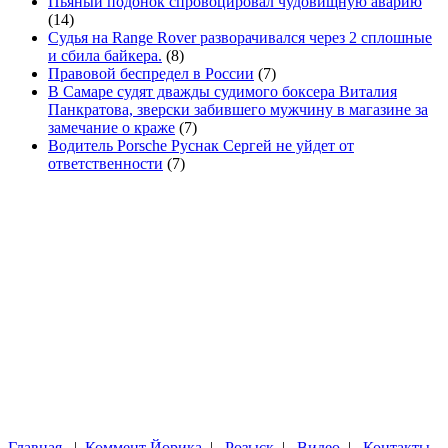
Пьяный подонок спровоцировал чудовищную аварию
(14)
Судья на Range Rover разворачивался через 2 сплошные
и сбила байкера.
(8)
Правовой беспредел в России
(7)
В Самаре судят дважды судимого боксера Виталия
Панкратова, зверски забившего мужчину в магазине за
замечание о краже
(7)
Водитель Porsche Руснак Сергей не уйдет от
ответственности
(7)
Главная
|
Коммент Йорика
|
Розыск
|
Видео
|
Контакты