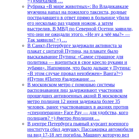
=) #Михалков …
Рубрика «В мире животных»: Во Владикавказе
мужчина напал на пожилого таксиста, родные
пострадавшего в ответ прямо в больнице убили
его несколько раз ударив ножом, а затем
выстрелив. В МВД по Северной Осетии заявили,
что они не ожидали этого. «Не ну а чёё мы?» —
Так заявили? =) …
В Санкт-Петербурге задержали активиста за
плакат с цитатой Путина, на плакате было
высказывание Путина: «Самое страшное для
политика — вцепиться в свое кресло руками и
зубами». Напомним, что было дальше у Путина:
«В этом случае провал неизбежен» Ванга?=)
#Путин #Питер #задержание …
В московском метро с помощью системы
распознавания лиц задерживают участников
прошедших антивоенных акций В московском
метро полиция 12 июня задержала более 35
человек, ранее участвовавших в акциях против
«спецоперации» Face Pay — для удобства, кого
полицаев? =) #метро #полиция …
В центре Петербурга пьяный курсант военного
института сбил девушку. Пассажирка автомобиля
на вид 17-18 лет погибла. Машину которую вел