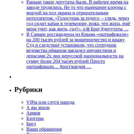
Раньше такие депутаты были. В рабочее время на
заводе трудились. Не то что нынешние клоуны с
мордой на пол экрана и отрицательным
интеллектом. «Голосуешь за худого, – глядь, через
год сидит кабан в телевизоре, рожа, что жопа, ещё
меня учит, как жить, гад!»- х/ф Брат #депутаты …
В Самаре росгвардееца из Крыма «оштрафовали»
на 200 тысяч рублей за мошенничество и кражу
Суд и следствие установили, что сотрудник
ведомства обманом завладел имуществом и
деньгами 2х лиц нерусской национальности на
сумму более 204 тысяч рублей Просто
оштрафовали… #росгвардия …
Рубрики
VIPы или слуги народа
А вы знали
Армия
Блогеры
Бред
Ваши обращения