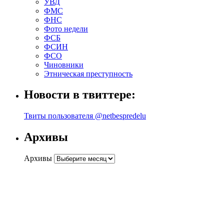
УВД
ФМС
ФНС
Фото недели
ФСБ
ФСИН
ФСО
Чиновники
Этническая преступность
Новости в твиттере:
Твиты пользователя @netbespredelu
Архивы
Архивы