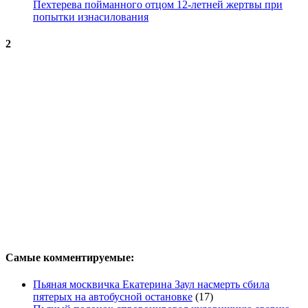
Пехтерева пойманного отцом 12-летней жертвы при
попытки изнасилования
2
Самые комментируемые:
Пьяная москвичка Екатерина Заул насмерть сбила
пятерых на автобусной остановке
(17)