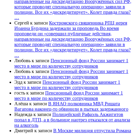
направленные на дискредитацию Вооружённых сил РФ,
которые проводят специальную операцию» заявили в
полиции. Все их «дискредитирует». Колет правда глаза?
…
Сергей
к записи
Костромского священника РПЦ иерея
Иоанна Бурдина задержали за проповедь Во время
проповеди он «совершил публичные действия,
направленные на дискредитацию Вооружённых сил РФ,
которые проводят специальную операцию» заявили в
полиции. Все их «дискредитирует». Колет правда глаза?
…
Любовь
к записи
Пенсионный фонд России занимает 1
место в мире по количеству сотрудников
Любовь
к записи
Пенсионный фонд России занимает 1
место в мире по количеству сотрудников
Эдд
к записи
Пенсионный фонд России занимает 1
место в мире по количеству сотрудников
гость
к записи
Пенсионный фонд России занимает 1
место в мире по количеству сотрудников
Алёша
к записи
В ЯНАО полковника МВД Ришата
Вагапова наконец-то обвинили в пытках задержанного
Надежда
к записи
Полицейский Рафаэль Акжигитов
попал в ДТП, а в больнице наотрез отказался от анализа
на алкоголь
Дмитрий
к записи
В Москве милиция отпустила Романа