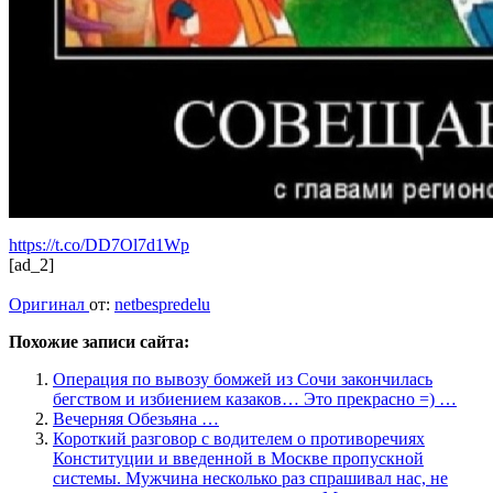
https://t.co/DD7Ol7d1Wp
[ad_2]
Оригинал
от:
netbespredelu
Похожие записи сайта:
Операция по вывозу бомжей из Сочи закончилась
бегством и избиением казаков… Это прекрасно =) …
Вечерняя Обезьяна …
Короткий разговор с водителем о противоречиях
Конституции и введенной в Москве пропускной
системы. Мужчина несколько раз спрашивал нас, не