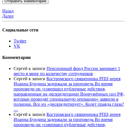
Назад
Далее
Социальные сети
Twitter
VK
Комментарии
Сергей
к записи
Пенсионный фонд России занимает 1
место в мире по количеству сотрудников
Сергей
к записи
Костромского священника РПЦ иерея
Иоанна Бурдина задержали за проповедь Во время
проповеди он «совершил публичные действия,
направленные на дискредитацию Вооружённых сил РФ,
которые проводят специальную операцию» заявили в
полиции. Все их «дискредитирует». Колет правда глаза?
…
Сергей
к записи
Костромского священника РПЦ иерея
Иоанна Бурдина задержали за проповедь Во время
проповеди он «совершил публичные действия,