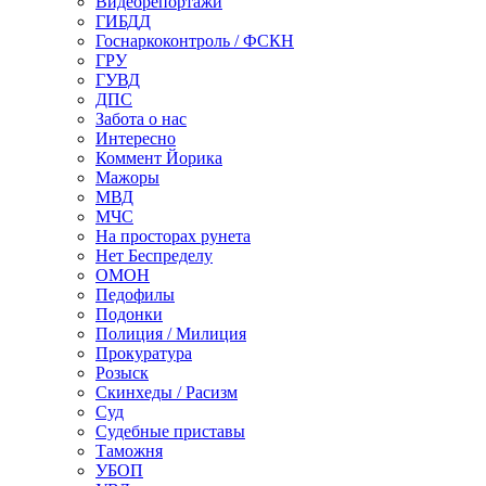
Видеорепортажи
ГИБДД
Госнаркоконтроль / ФСКН
ГРУ
ГУВД
ДПС
Забота о нас
Интересно
Коммент Йорика
Мажоры
МВД
МЧС
На просторах рунета
Нет Беспределу
ОМОН
Педофилы
Подонки
Полиция / Милиция
Прокуратура
Розыск
Скинхеды / Расизм
Суд
Судебные приставы
Таможня
УБОП