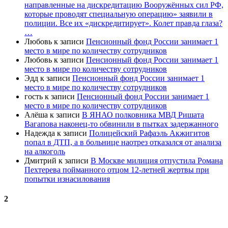
направленные на дискредитацию Вооружённых сил РФ,
которые проводят специальную операцию» заявили в
полиции. Все их «дискредитирует». Колет правда глаза?
…
Любовь
к записи
Пенсионный фонд России занимает 1
место в мире по количеству сотрудников
Любовь
к записи
Пенсионный фонд России занимает 1
место в мире по количеству сотрудников
Эдд
к записи
Пенсионный фонд России занимает 1
место в мире по количеству сотрудников
гость
к записи
Пенсионный фонд России занимает 1
место в мире по количеству сотрудников
Алёша
к записи
В ЯНАО полковника МВД Ришата
Вагапова наконец-то обвинили в пытках задержанного
Надежда
к записи
Полицейский Рафаэль Акжигитов
попал в ДТП, а в больнице наотрез отказался от анализа
на алкоголь
Дмитрий
к записи
В Москве милиция отпустила Романа
Пехтерева пойманного отцом 12-летней жертвы при
попытки изнасилования
2