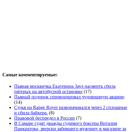
Самые комментируемые:
Пьяная москвичка Екатерина Заул насмерть сбила
пятерых на автобусной остановке
(17)
Пьяный подонок спровоцировал чудовищную аварию
(14)
Судья на Range Rover разворачивался через 2 сплошные
и сбила байкера.
(8)
Правовой беспредел в России
(7)
В Самаре судят дважды судимого боксера Виталия
Панкратова, зверски забившего мужчину в магазине за