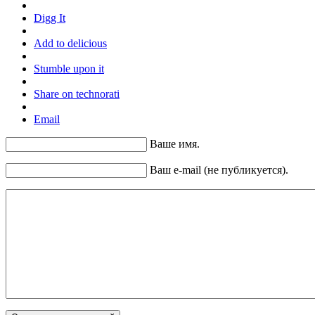
Digg It
Add to delicious
Stumble upon it
Share on technorati
Email
Ваше имя.
Ваш e-mail (не публикуется).