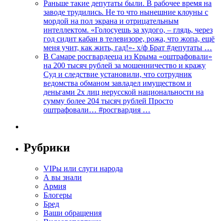
Раньше такие депутаты были. В рабочее время на
заводе трудились. Не то что нынешние клоуны с
мордой на пол экрана и отрицательным
интеллектом. «Голосуешь за худого, – глядь, через
год сидит кабан в телевизоре, рожа, что жопа, ещё
меня учит, как жить, гад!»- х/ф Брат #депутаты …
В Самаре росгвардееца из Крыма «оштрафовали»
на 200 тысяч рублей за мошенничество и кражу
Суд и следствие установили, что сотрудник
ведомства обманом завладел имуществом и
деньгами 2х лиц нерусской национальности на
сумму более 204 тысяч рублей Просто
оштрафовали… #росгвардия …
Рубрики
VIPы или слуги народа
А вы знали
Армия
Блогеры
Бред
Ваши обращения