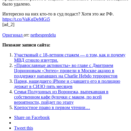
было удалено.
Интересно на них кто-то в суд подаст? Хотя это же РФ.
https://t.co/VaKgDeMGi5
[ad_2]
Оригинал
от:
netbespredelu
Похожие записи сайта:
Участковый с 18-летним стажем — о том, как и почему
МВД сгнило изнутри.
«Православные активисты» во главе с Дмитрием
Цорионовым «Энтео» провели в Москве акцию в
поддержку напавших на Charlie Hebdo террористов
Парня, нашедшего iPhone и сдавшего его в полицию
держат в СИЗО пять месяцев
Семья Полухиных из Воронежа, выпекавшая в
собственном кафе булочки с маком, по всей
вероятности, пойдет по этапу
Крепостное право в первом чтении…
Share on Facebook
Tweet this