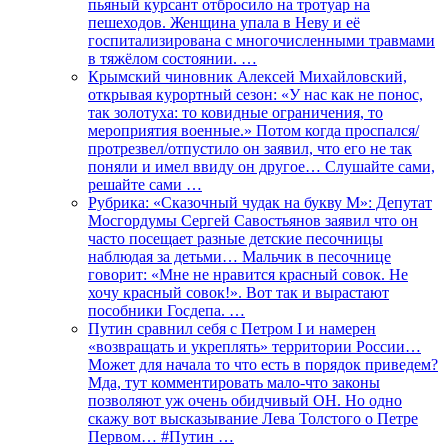
пьяный курсант отбросило на тротуар на
пешеходов. Женщина упала в Неву и её
госпитализирована с многочисленными травмами
в тяжёлом состоянии. …
Крымский чиновник Алексей Михайловский,
открывая курортный сезон: «У нас как не понос,
так золотуха: то ковидные ограничения, то
мероприятия военные.» Потом когда проспался/
протрезвел/отпустило он заявил, что его не так
поняли и имел ввиду он другое… Слушайте сами,
решайте сами …
Рубрика: «Сказочный чудак на букву М»: Депутат
Мосгордумы Сергей Савостьянов заявил что он
часто посещает разные детские песочницы
наблюдая за детьми… Мальчик в песочнице
говорит: «Мне не нравится красный совок. Не
хочу красный совок!». Вот так и вырастают
пособники Госдепа. …
Путин сравнил себя с Петром I и намерен
«возвращать и укреплять» территории России…
Может для начала то что есть в порядок приведем?
Мда, тут комментировать мало-что законы
позволяют уж очень обидчивый ОН. Но одно
скажу вот высказывание Лева Толстого о Петре
Первом… #Путин …