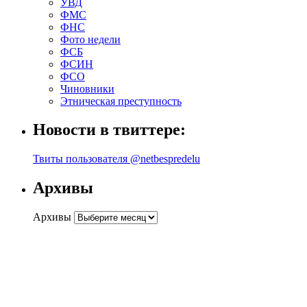
УВД
ФМС
ФНС
Фото недели
ФСБ
ФСИН
ФСО
Чиновники
Этническая преступность
Новости в твиттере:
Твиты пользователя @netbespredelu
Архивы
Архивы