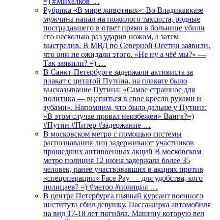
=) #Михалков …
Рубрика «В мире животных»: Во Владикавказе
мужчина напал на пожилого таксиста, родные
пострадавшего в ответ прямо в больнице убили
его несколько раз ударив ножом, а затем
выстрелив. В МВД по Северной Осетии заявили,
что они не ожидали этого. «Не ну а чёё мы?» —
Так заявили? =) …
В Санкт-Петербурге задержали активиста за
плакат с цитатой Путина, на плакате было
высказывание Путина: «Самое страшное для
политика — вцепиться в свое кресло руками и
зубами». Напомним, что было дальше у Путина:
«В этом случае провал неизбежен» Ванга?=)
#Путин #Питер #задержание …
В московском метро с помощью системы
распознавания лиц задерживают участников
прошедших антивоенных акций В московском
метро полиция 12 июня задержала более 35
человек, ранее участвовавших в акциях против
«спецоперации» Face Pay — для удобства, кого
полицаев? =) #метро #полиция …
В центре Петербурга пьяный курсант военного
института сбил девушку. Пассажирка автомобиля
на вид 17-18 лет погибла. Машину которую вел