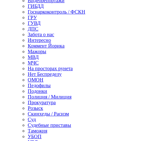
Видеорепортажи
ГИБДД
Госнаркоконтроль / ФСКН
ГРУ
ГУВД
ДПС
Забота о нас
Интересно
Коммент Йорика
Мажоры
МВД
МЧС
На просторах рунета
Нет Беспределу
ОМОН
Педофилы
Подонки
Полиция / Милиция
Прокуратура
Розыск
Скинхеды / Расизм
Суд
Судебные приставы
Таможня
УБОП