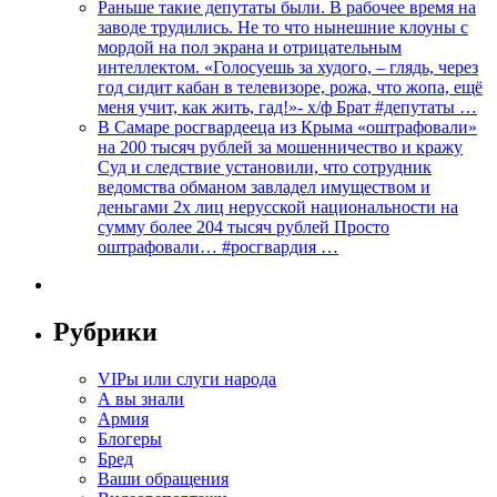
Раньше такие депутаты были. В рабочее время на
заводе трудились. Не то что нынешние клоуны с
мордой на пол экрана и отрицательным
интеллектом. «Голосуешь за худого, – глядь, через
год сидит кабан в телевизоре, рожа, что жопа, ещё
меня учит, как жить, гад!»- х/ф Брат #депутаты …
В Самаре росгвардееца из Крыма «оштрафовали»
на 200 тысяч рублей за мошенничество и кражу
Суд и следствие установили, что сотрудник
ведомства обманом завладел имуществом и
деньгами 2х лиц нерусской национальности на
сумму более 204 тысяч рублей Просто
оштрафовали… #росгвардия …
Рубрики
VIPы или слуги народа
А вы знали
Армия
Блогеры
Бред
Ваши обращения