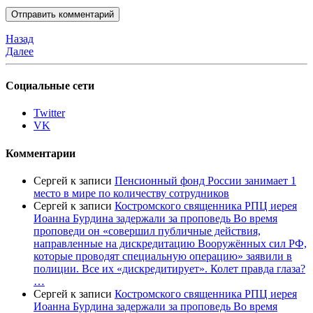
Назад
Далее
Социальные сети
Twitter
VK
Комментарии
Сергей
к записи
Пенсионный фонд России занимает 1
место в мире по количеству сотрудников
Сергей
к записи
Костромского священника РПЦ иерея
Иоанна Бурдина задержали за проповедь Во время
проповеди он «совершил публичные действия,
направленные на дискредитацию Вооружённых сил РФ,
которые проводят специальную операцию» заявили в
полиции. Все их «дискредитирует». Колет правда глаза?
…
Сергей
к записи
Костромского священника РПЦ иерея
Иоанна Бурдина задержали за проповедь Во время