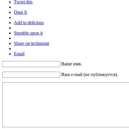
Tweet this
Digg It
Add to delicious
Stumble upon it
Share on technorati
Email
Ваше имя.
Ваш e-mail (не публикуется).