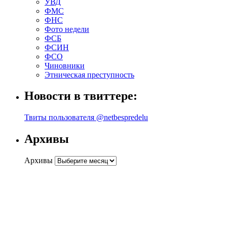
УВД
ФМС
ФНС
Фото недели
ФСБ
ФСИН
ФСО
Чиновники
Этническая преступность
Новости в твиттере:
Твиты пользователя @netbespredelu
Архивы
Архивы