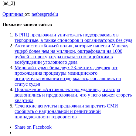
[ad_2]
Оригинал
от:
netbespredelu
Похожие записи сайта:
В РПЦ предложили уничтожать подозреваемых в
терроризме, а также спонсоров и организаторов без суда
Активистов «Божьей воли», которые нанесли Манежу
ущерб более чем на миллион, оштрафовали на 1000
рублей, а прокуратура отказала полицейским в
возбуждении уголовного дела
Мировой судья сбила двух 23-летних девушек, от
прохождения процедуры медицинского
освидетельствования воздержалась, сославшись на
статус судьи
Приложение «Антиколлектор» удалили, до автора
дозвонились и предположили, что у него может сгореть
квартира
Чеченские депутаты предложили запретить СМИ
сообщать о национальной и религиозной
принадлежности террористов
Share on Facebook