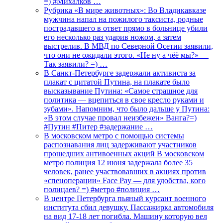
=) #Михалков …
Рубрика «В мире животных»: Во Владикавказе
мужчина напал на пожилого таксиста, родные
пострадавшего в ответ прямо в больнице убили
его несколько раз ударив ножом, а затем
выстрелив. В МВД по Северной Осетии заявили,
что они не ожидали этого. «Не ну а чёё мы?» —
Так заявили? =) …
В Санкт-Петербурге задержали активиста за
плакат с цитатой Путина, на плакате было
высказывание Путина: «Самое страшное для
политика — вцепиться в свое кресло руками и
зубами». Напомним, что было дальше у Путина:
«В этом случае провал неизбежен» Ванга?=)
#Путин #Питер #задержание …
В московском метро с помощью системы
распознавания лиц задерживают участников
прошедших антивоенных акций В московском
метро полиция 12 июня задержала более 35
человек, ранее участвовавших в акциях против
«спецоперации» Face Pay — для удобства, кого
полицаев? =) #метро #полиция …
В центре Петербурга пьяный курсант военного
института сбил девушку. Пассажирка автомобиля
на вид 17-18 лет погибла. Машину которую вел