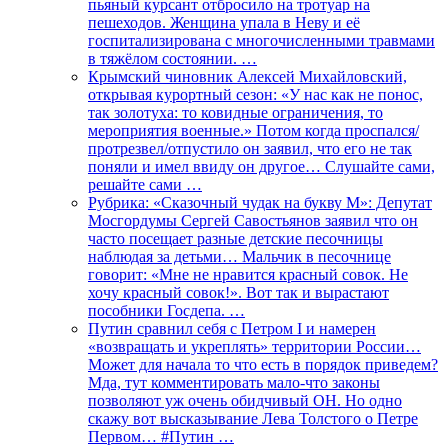
пьяный курсант отбросило на тротуар на
пешеходов. Женщина упала в Неву и её
госпитализирована с многочисленными травмами
в тяжёлом состоянии. …
Крымский чиновник Алексей Михайловский,
открывая курортный сезон: «У нас как не понос,
так золотуха: то ковидные ограничения, то
мероприятия военные.» Потом когда проспался/
протрезвел/отпустило он заявил, что его не так
поняли и имел ввиду он другое… Слушайте сами,
решайте сами …
Рубрика: «Сказочный чудак на букву М»: Депутат
Мосгордумы Сергей Савостьянов заявил что он
часто посещает разные детские песочницы
наблюдая за детьми… Мальчик в песочнице
говорит: «Мне не нравится красный совок. Не
хочу красный совок!». Вот так и вырастают
пособники Госдепа. …
Путин сравнил себя с Петром I и намерен
«возвращать и укреплять» территории России…
Может для начала то что есть в порядок приведем?
Мда, тут комментировать мало-что законы
позволяют уж очень обидчивый ОН. Но одно
скажу вот высказывание Лева Толстого о Петре
Первом… #Путин …