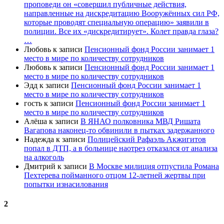
проповеди он «совершил публичные действия,
направленные на дискредитацию Вооружённых сил РФ,
которые проводят специальную операцию» заявили в
полиции. Все их «дискредитирует». Колет правда глаза?
…
Любовь
к записи
Пенсионный фонд России занимает 1
место в мире по количеству сотрудников
Любовь
к записи
Пенсионный фонд России занимает 1
место в мире по количеству сотрудников
Эдд
к записи
Пенсионный фонд России занимает 1
место в мире по количеству сотрудников
гость
к записи
Пенсионный фонд России занимает 1
место в мире по количеству сотрудников
Алёша
к записи
В ЯНАО полковника МВД Ришата
Вагапова наконец-то обвинили в пытках задержанного
Надежда
к записи
Полицейский Рафаэль Акжигитов
попал в ДТП, а в больнице наотрез отказался от анализа
на алкоголь
Дмитрий
к записи
В Москве милиция отпустила Романа
Пехтерева пойманного отцом 12-летней жертвы при
попытки изнасилования
2