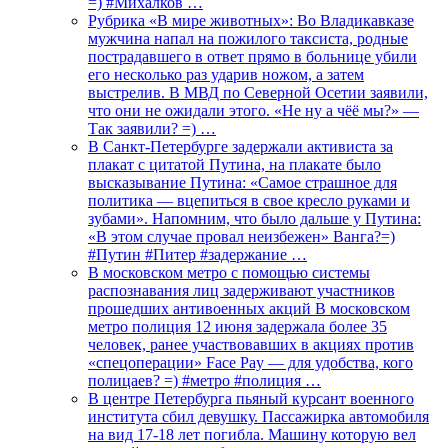
=) #Михалков …
Рубрика «В мире животных»: Во Владикавказе
мужчина напал на пожилого таксиста, родные
пострадавшего в ответ прямо в больнице убили
его несколько раз ударив ножом, а затем
выстрелив. В МВД по Северной Осетии заявили,
что они не ожидали этого. «Не ну а чёё мы?» —
Так заявили? =) …
В Санкт-Петербурге задержали активиста за
плакат с цитатой Путина, на плакате было
высказывание Путина: «Самое страшное для
политика — вцепиться в свое кресло руками и
зубами». Напомним, что было дальше у Путина:
«В этом случае провал неизбежен» Ванга?=)
#Путин #Питер #задержание …
В московском метро с помощью системы
распознавания лиц задерживают участников
прошедших антивоенных акций В московском
метро полиция 12 июня задержала более 35
человек, ранее участвовавших в акциях против
«спецоперации» Face Pay — для удобства, кого
полицаев? =) #метро #полиция …
В центре Петербурга пьяный курсант военного
института сбил девушку. Пассажирка автомобиля
на вид 17-18 лет погибла. Машину которую вел