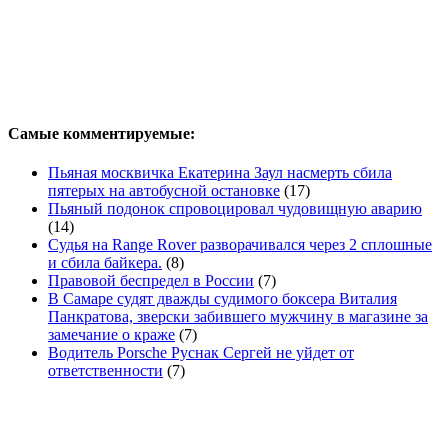
Самые комментируемые:
Пьяная москвичка Екатерина Заул насмерть сбила
пятерых на автобусной остановке
(17)
Пьяный подонок спровоцировал чудовищную аварию
(14)
Судья на Range Rover разворачивался через 2 сплошные
и сбила байкера.
(8)
Правовой беспредел в России
(7)
В Самаре судят дважды судимого боксера Виталия
Панкратова, зверски забившего мужчину в магазине за
замечание о краже
(7)
Водитель Porsche Руснак Сергей не уйдет от
ответственности
(7)