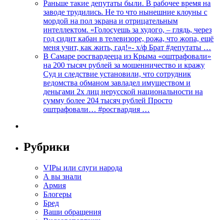
Раньше такие депутаты были. В рабочее время на
заводе трудились. Не то что нынешние клоуны с
мордой на пол экрана и отрицательным
интеллектом. «Голосуешь за худого, – глядь, через
год сидит кабан в телевизоре, рожа, что жопа, ещё
меня учит, как жить, гад!»- х/ф Брат #депутаты …
В Самаре росгвардееца из Крыма «оштрафовали»
на 200 тысяч рублей за мошенничество и кражу
Суд и следствие установили, что сотрудник
ведомства обманом завладел имуществом и
деньгами 2х лиц нерусской национальности на
сумму более 204 тысяч рублей Просто
оштрафовали… #росгвардия …
Рубрики
VIPы или слуги народа
А вы знали
Армия
Блогеры
Бред
Ваши обращения