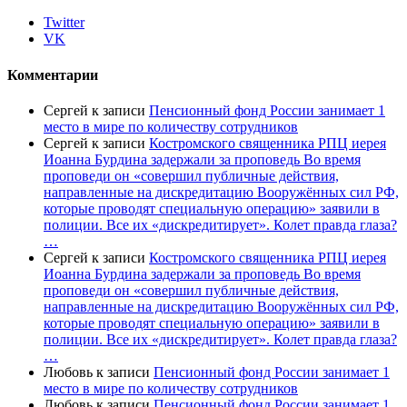
Twitter
VK
Комментарии
Сергей
к записи
Пенсионный фонд России занимает 1
место в мире по количеству сотрудников
Сергей
к записи
Костромского священника РПЦ иерея
Иоанна Бурдина задержали за проповедь Во время
проповеди он «совершил публичные действия,
направленные на дискредитацию Вооружённых сил РФ,
которые проводят специальную операцию» заявили в
полиции. Все их «дискредитирует». Колет правда глаза?
…
Сергей
к записи
Костромского священника РПЦ иерея
Иоанна Бурдина задержали за проповедь Во время
проповеди он «совершил публичные действия,
направленные на дискредитацию Вооружённых сил РФ,
которые проводят специальную операцию» заявили в
полиции. Все их «дискредитирует». Колет правда глаза?
…
Любовь
к записи
Пенсионный фонд России занимает 1
место в мире по количеству сотрудников
Любовь
к записи
Пенсионный фонд России занимает 1