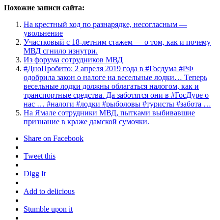
Похожие записи сайта:
На крестный ход по разнарядке, несогласным —
увольнение
Участковый с 18-летним стажем — о том, как и почему
МВД сгнило изнутри.
Из форума сотрудников МВД
#ДноПробито: 2 апреля 2019 года в #Госдума #РФ
одобрила закон о налоге на весельные лодки… Теперь
весельные лодки должны облагаться налогом, как и
транспортные средства. Да заботятся они в #ГосДуре о
нас … #налоги #лодки #рыболовы #туристы #забота …
На Ямале сотрудники МВД, пытками выбивавшие
признание в краже дамской сумочки.
Share on Facebook
Tweet this
Digg It
Add to delicious
Stumble upon it