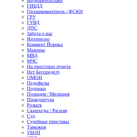
Видеорепортажи
ГИБДД
Госнаркоконтроль / ФСКН
ГРУ
ГУВД
ДПС
Забота о нас
Интересно
Коммент Йорика
Мажоры
МВД
МЧС
На просторах рунета
Нет Беспределу
ОМОН
Педофилы
Подонки
Полиция / Милиция
Прокуратура
Розыск
Скинхеды / Расизм
Суд
Судебные приставы
Таможня
УБОП