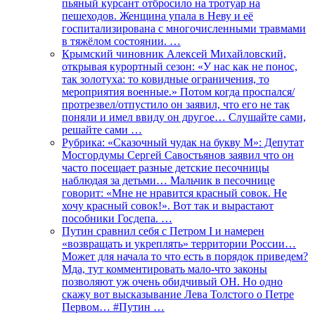
пьяный курсант отбросило на тротуар на
пешеходов. Женщина упала в Неву и её
госпитализирована с многочисленными травмами
в тяжёлом состоянии. …
Крымский чиновник Алексей Михайловский,
открывая курортный сезон: «У нас как не понос,
так золотуха: то ковидные ограничения, то
мероприятия военные.» Потом когда проспался/
протрезвел/отпустило он заявил, что его не так
поняли и имел ввиду он другое… Слушайте сами,
решайте сами …
Рубрика: «Сказочный чудак на букву М»: Депутат
Мосгордумы Сергей Савостьянов заявил что он
часто посещает разные детские песочницы
наблюдая за детьми… Мальчик в песочнице
говорит: «Мне не нравится красный совок. Не
хочу красный совок!». Вот так и вырастают
пособники Госдепа. …
Путин сравнил себя с Петром I и намерен
«возвращать и укреплять» территории России…
Может для начала то что есть в порядок приведем?
Мда, тут комментировать мало-что законы
позволяют уж очень обидчивый ОН. Но одно
скажу вот высказывание Лева Толстого о Петре
Первом… #Путин …