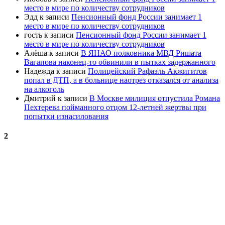
место в мире по количеству сотрудников
Эдд
к записи
Пенсионный фонд России занимает 1
место в мире по количеству сотрудников
гость
к записи
Пенсионный фонд России занимает 1
место в мире по количеству сотрудников
Алёша
к записи
В ЯНАО полковника МВД Ришата
Вагапова наконец-то обвинили в пытках задержанного
Надежда
к записи
Полицейский Рафаэль Акжигитов
попал в ДТП, а в больнице наотрез отказался от анализа
на алкоголь
Дмитрий
к записи
В Москве милиция отпустила Романа
Пехтерева пойманного отцом 12-летней жертвы при
попытки изнасилования
2