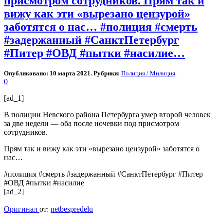
присмотром сотрудников. Прям так и
вижу как эти «вырезано цензурой»
заботятся о нас… #полиция #смерть
#задержанный #СанктПетербург
#Питер #ОВД #пытки #насилие…
Опубликовано: 10 марта 2021. Рубрики:
Полиция / Милиция
.
0
[ad_1]
В полиции Невского района Петербурга умер второй человек
за две недели — оба после ночевки под присмотром
сотрудников.
Прям так и вижу как эти «вырезано цензурой» заботятся о
нас…
#полиция #смерть #задержанный #СанктПетербург #Питер
#ОВД #пытки #насилие
[ad_2]
Оригинал
от:
netbespredelu