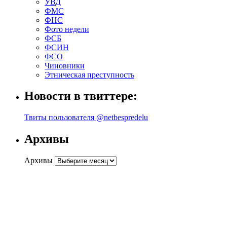
УВД
ФМС
ФНС
Фото недели
ФСБ
ФСИН
ФСО
Чиновники
Этническая преступность
Новости в твиттере:
Твиты пользователя @netbespredelu
Архивы
Архивы