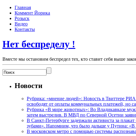
Главная
Коммент Йорика
Розыск
Видео
Контакты
Нет беспределу !
Вместе мы остановим беспредел тех, кто ставит себя выше зако
Новости
Рубрика: «мнение людей»: Новость в Твиттере РИА
освободят от оплаты коммунальных платежей, но с
Рубрика «В мире животных»: Во Владикавказе мужчи
затем выстрелив. В МВД по Северной Осетии заявил
В Санкт-Петербурге задержали активиста за плакат
зубами». Напомним, что было дальше у Путина: «В
В московском метро с помощью системы распознав