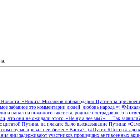
на.
 Новости: «Никита Михалков поблагодарил Путина за присвоение
амое забавное это комментарии людей, любовь народа =) #Миха
на напал на пожилого таксиста, родные пострадавшего в ответ 
и, что они не ожидали этого. «Не ну а чёё мы?» — Так заявили
 с цитатой Путина, на плакате было высказывание Путина: «Сам
 этом случае провал неизбежен» Ванга?=) #Путин #Питер #заде
ания лиц задерживают участников прошедших антивоенных акций