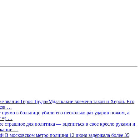
 звания Героя Труда»Мдаа какие времена такой и Херой. Его
лков …
прямо в больнице убили его несколько раз ударив ножом, а
? =) …
ое страшное для политика — вцепиться в свое кресло руками и
ржание …
 В московском метро полиция 12 июня задержала более 35