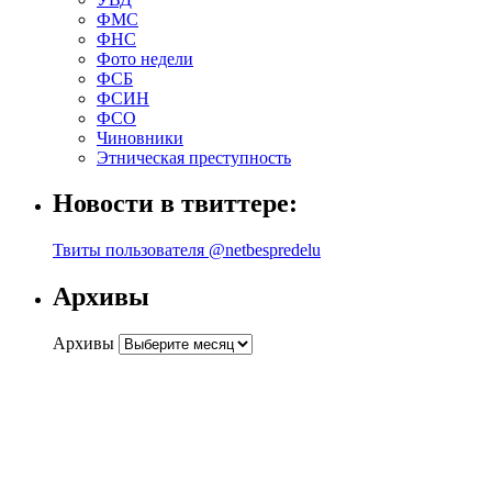
ФМС
ФНС
Фото недели
ФСБ
ФСИН
ФСО
Чиновники
Этническая преступность
Новости в твиттере:
Твиты пользователя @netbespredelu
Архивы
Архивы