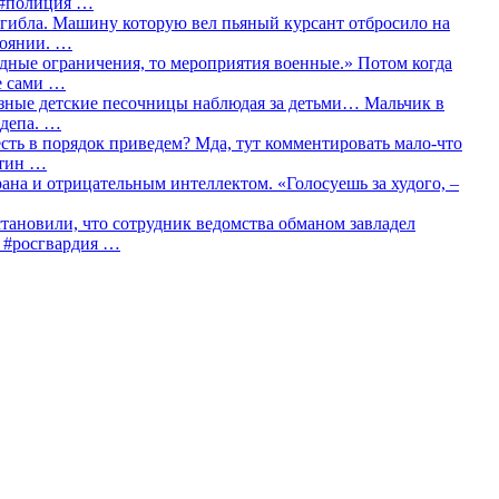
о #полиция …
огибла. Машину которую вел пьяный курсант отбросило на
тоянии. …
идные ограничения, то мероприятия военные.» Потом когда
е сами …
азные детские песочницы наблюдая за детьми… Мальчик в
сдепа. …
сть в порядок приведем? Мда, тут комментировать мало-что
утин …
рана и отрицательным интеллектом. «Голосуешь за худого, –
тановили, что сотрудник ведомства обманом завладел
… #росгвардия …