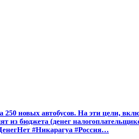
а 250 новых автобусов. На эти цели, вкл
т из бюджета (денег налогоплательщиков
а #ДенегНет #Никарагуа #Россия…