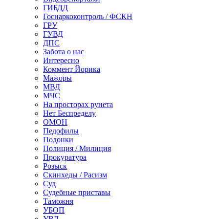
ГИБДД
Госнаркоконтроль / ФСКН
ГРУ
ГУВД
ДПС
Забота о нас
Интересно
Коммент Йорика
Мажоры
МВД
МЧС
На просторах рунета
Нет Беспределу
ОМОН
Педофилы
Подонки
Полиция / Милиция
Прокуратура
Розыск
Скинхеды / Расизм
Суд
Судебные приставы
Таможня
УБОП
УВД