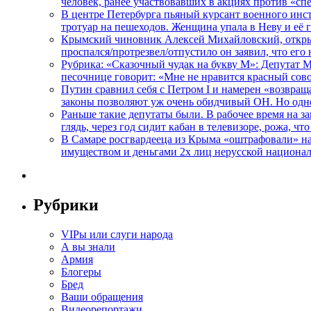
человек, ранее участвовавших в акциях против «сп
В центре Петербурга пьяный курсант военного инст
тротуар на пешеходов. Женщина упала в Неву и её
Крымский чиновник Алексей Михайловский, открывая
проспался/протрезвел/отпустило он заявил, что ег
Рубрика: «Сказочный чудак на букву М»: Депутат 
песочнице говорит: «Мне не нравится красный сово
Путин сравнил себя с Петром I и намерен «возвращ
законы позволяют уж очень обидчивый ОН. Но одн
Раньше такие депутаты были. В рабочее время на з
глядь, через год сидит кабан в телевизоре, рожа, чт
В Самаре росгвардееца из Крыма «оштрафовали» на 
имуществом и деньгами 2х лиц нерусской национа
Рубрики
VIPы или слуги народа
А вы знали
Армия
Блогеры
Бред
Ваши обращения
Видеорепортажи