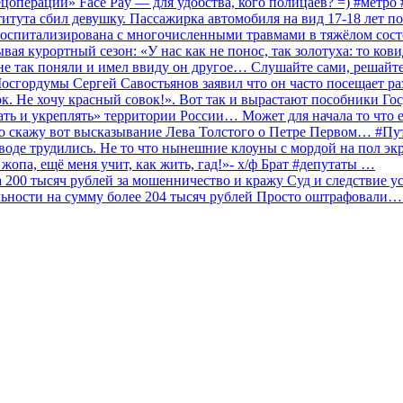
ецоперации» Face Pay — для удобства, кого полицаев? =) #метр
итута сбил девушку. Пассажирка автомобиля на вид 17-18 лет п
 госпитализирована с многочисленными травмами в тяжёлом сос
 курортный сезон: «У нас как не понос, так золотуха: то ков
о не так поняли и имел ввиду он другое… Слушайте сами, решайт
Мосгордумы Сергей Савостьянов заявил что он часто посещает р
к. Не хочу красный совок!». Вот так и вырастают пособники Го
ать и укреплять» территории России… Может для начала то что е
о скажу вот высказывание Лева Толстого о Петре Первом… #П
аводе трудились. Не то что нынешние клоуны с мордой на пол эк
о жопа, ещё меня учит, как жить, гад!»- х/ф Брат #депутаты …
200 тысяч рублей за мошенничество и кражу Суд и следствие ус
льности на сумму более 204 тысяч рублей Просто оштрафовали