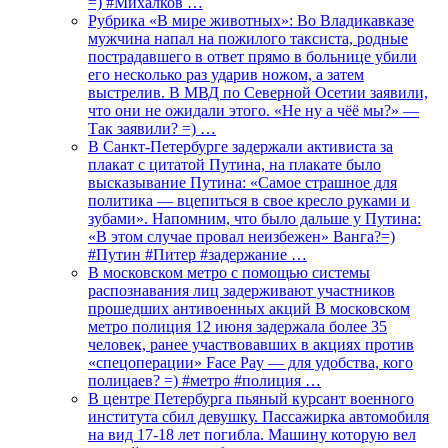
=) #Михалков …
Рубрика «В мире животных»: Во Владикавказе
мужчина напал на пожилого таксиста, родные
пострадавшего в ответ прямо в больнице убили
его несколько раз ударив ножом, а затем
выстрелив. В МВД по Северной Осетии заявили,
что они не ожидали этого. «Не ну а чёё мы?» —
Так заявили? =) …
В Санкт-Петербурге задержали активиста за
плакат с цитатой Путина, на плакате было
высказывание Путина: «Самое страшное для
политика — вцепиться в свое кресло руками и
зубами». Напомним, что было дальше у Путина:
«В этом случае провал неизбежен» Ванга?=)
#Путин #Питер #задержание …
В московском метро с помощью системы
распознавания лиц задерживают участников
прошедших антивоенных акций В московском
метро полиция 12 июня задержала более 35
человек, ранее участвовавших в акциях против
«спецоперации» Face Pay — для удобства, кого
полицаев? =) #метро #полиция …
В центре Петербурга пьяный курсант военного
института сбил девушку. Пассажирка автомобиля
на вид 17-18 лет погибла. Машину которую вел