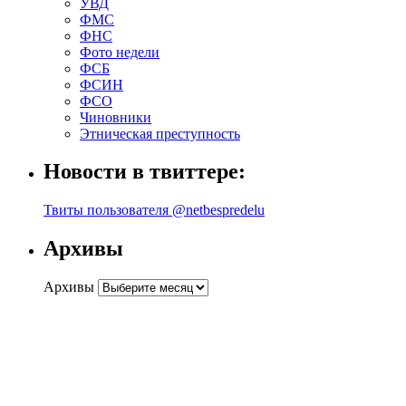
УВД
ФМС
ФНС
Фото недели
ФСБ
ФСИН
ФСО
Чиновники
Этническая преступность
Новости в твиттере:
Твиты пользователя @netbespredelu
Архивы
Архивы