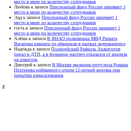
место в мире по количеству сотрудников
Любовь
к записи
Пенсионный фонд России занимает 1
место в мире по количеству сотрудников
Эдд
к записи
Пенсионный фонд России занимает 1
место в мире по количеству сотрудников
гость
к записи
Пенсионный фонд России занимает 1
место в мире по количеству сотрудников
Алёша
к записи
В ЯНАО полковника МВД Ришата
Вагапова наконец-то обвинили в пытках задержанного
Надежда
к записи
Полицейский Рафаэль Акжигитов
попал в ДТП, а в больнице наотрез отказался от анализа
на алкоголь
Дмитрий
к записи
В Москве милиция отпустила Романа
Пехтерева пойманного отцом 12-летней жертвы при
попытки изнасилования
2