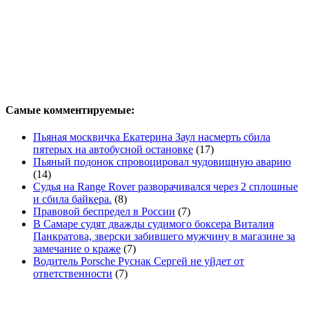
Самые комментируемые:
Пьяная москвичка Екатерина Заул насмерть сбила
пятерых на автобусной остановке
(17)
Пьяный подонок спровоцировал чудовищную аварию
(14)
Судья на Range Rover разворачивался через 2 сплошные
и сбила байкера.
(8)
Правовой беспредел в России
(7)
В Самаре судят дважды судимого боксера Виталия
Панкратова, зверски забившего мужчину в магазине за
замечание о краже
(7)
Водитель Porsche Руснак Сергей не уйдет от
ответственности
(7)