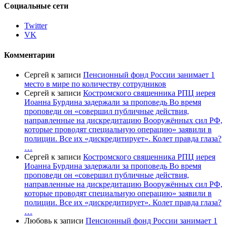
Социальные сети
Twitter
VK
Комментарии
Сергей
к записи
Пенсионный фонд России занимает 1
место в мире по количеству сотрудников
Сергей
к записи
Костромского священника РПЦ иерея
Иоанна Бурдина задержали за проповедь Во время
проповеди он «совершил публичные действия,
направленные на дискредитацию Вооружённых сил РФ,
которые проводят специальную операцию» заявили в
полиции. Все их «дискредитирует». Колет правда глаза?
…
Сергей
к записи
Костромского священника РПЦ иерея
Иоанна Бурдина задержали за проповедь Во время
проповеди он «совершил публичные действия,
направленные на дискредитацию Вооружённых сил РФ,
которые проводят специальную операцию» заявили в
полиции. Все их «дискредитирует». Колет правда глаза?
…
Любовь
к записи
Пенсионный фонд России занимает 1