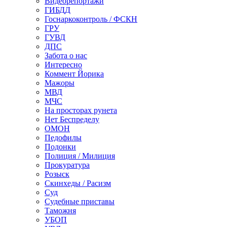
Видеорепортажи
ГИБДД
Госнаркоконтроль / ФСКН
ГРУ
ГУВД
ДПС
Забота о нас
Интересно
Коммент Йорика
Мажоры
МВД
МЧС
На просторах рунета
Нет Беспределу
ОМОН
Педофилы
Подонки
Полиция / Милиция
Прокуратура
Розыск
Скинхеды / Расизм
Суд
Судебные приставы
Таможня
УБОП