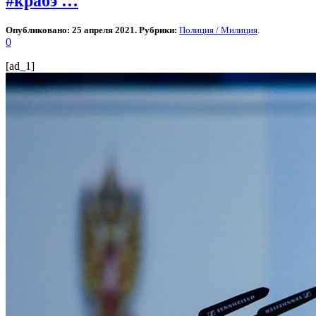
#крабэ …
Опубликовано: 25 апреля 2021. Рубрики:
Полиция / Милиция
.
0
[ad_1]