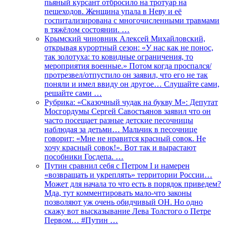
пьяный курсант отбросило на тротуар на
пешеходов. Женщина упала в Неву и её
госпитализирована с многочисленными травмами
в тяжёлом состоянии. …
Крымский чиновник Алексей Михайловский,
открывая курортный сезон: «У нас как не понос,
так золотуха: то ковидные ограничения, то
мероприятия военные.» Потом когда проспался/
протрезвел/отпустило он заявил, что его не так
поняли и имел ввиду он другое… Слушайте сами,
решайте сами …
Рубрика: «Сказочный чудак на букву М»: Депутат
Мосгордумы Сергей Савостьянов заявил что он
часто посещает разные детские песочницы
наблюдая за детьми… Мальчик в песочнице
говорит: «Мне не нравится красный совок. Не
хочу красный совок!». Вот так и вырастают
пособники Госдепа. …
Путин сравнил себя с Петром I и намерен
«возвращать и укреплять» территории России…
Может для начала то что есть в порядок приведем?
Мда, тут комментировать мало-что законы
позволяют уж очень обидчивый ОН. Но одно
скажу вот высказывание Лева Толстого о Петре
Первом… #Путин …