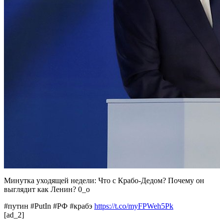
Минутка уходящей недели: Что с Крабо-Дедом? Почему он
выглядит как Ленин? 0_о
#путин #PutIn #РФ #крабэ
https://t.co/myFPWeh5Pk
[ad_2]