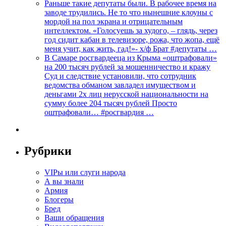
Раньше такие депутаты были. В рабочее время на
заводе трудились. Не то что нынешние клоуны с
мордой на пол экрана и отрицательным
интеллектом. «Голосуешь за худого, – глядь, через
год сидит кабан в телевизоре, рожа, что жопа, ещё
меня учит, как жить, гад!»- х/ф Брат #депутаты …
В Самаре росгвардееца из Крыма «оштрафовали»
на 200 тысяч рублей за мошенничество и кражу
Суд и следствие установили, что сотрудник
ведомства обманом завладел имуществом и
деньгами 2х лиц нерусской национальности на
сумму более 204 тысяч рублей Просто
оштрафовали… #росгвардия …
Рубрики
VIPы или слуги народа
А вы знали
Армия
Блогеры
Бред
Ваши обращения