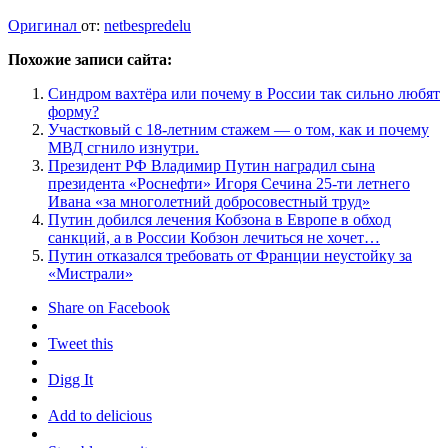
Оригинал
от:
netbespredelu
Похожие записи сайта:
Синдром вахтёра или почему в России так сильно любят
форму?
Участковый с 18-летним стажем — о том, как и почему
МВД сгнило изнутри.
Президент РФ Владимир Путин наградил сына
президента «Роснефти» Игоря Сечина 25-ти летнего
Ивана «за многолетний добросовестный труд»
Путин добился лечения Кобзона в Европе в обход
санкций, а в России Кобзон лечиться не хочет…
Путин отказался требовать от Франции неустойку за
«Мистрали»
Share on Facebook
Tweet this
Digg It
Add to delicious