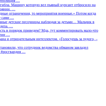
о #полиция …
огибла. Машину которую вел пьяный курсант отбросило на
тоянии. …
идные ограничения, то мероприятия военные.» Потом когда
е сами …
азные детские песочницы наблюдая за детьми… Мальчик в
сдепа. …
сть в порядок приведем? Мда, тут комментировать мало-что
утин …
рана и отрицательным интеллектом. «Голосуешь за худого, –
тановили, что сотрудник ведомства обманом завладел
… #росгвардия …