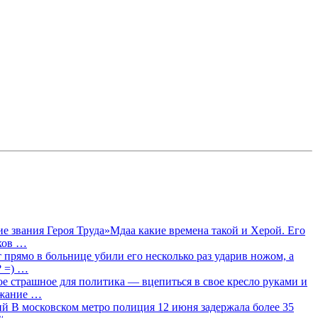
 звания Героя Труда»Мдаа какие времена такой и Херой. Его
лков …
прямо в больнице убили его несколько раз ударив ножом, а
? =) …
ое страшное для политика — вцепиться в свое кресло руками и
ржание …
 В московском метро полиция 12 июня задержала более 35