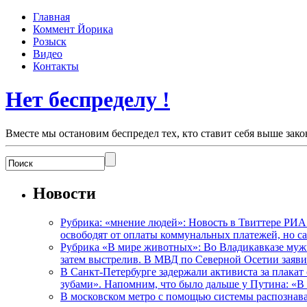
Главная
Коммент Йорика
Розыск
Видео
Контакты
Нет беспределу !
Вместе мы остановим беспредел тех, кто ставит себя выше зако
Новости
Рубрика: «мнение людей»: Новость в Твиттере РИА
освободят от оплаты коммунальных платежей, но с
Рубрика «В мире животных»: Во Владикавказе мужчи
затем выстрелив. В МВД по Северной Осетии заявил
В Санкт-Петербурге задержали активиста за плакат
зубами». Напомним, что было дальше у Путина: «В
В московском метро с помощью системы распознав