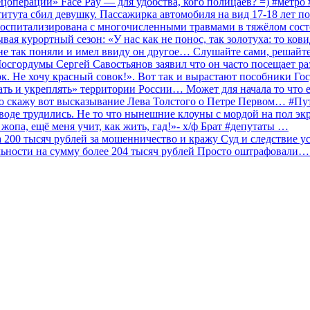
ецоперации» Face Pay — для удобства, кого полицаев? =) #метр
итута сбил девушку. Пассажирка автомобиля на вид 17-18 лет п
 госпитализирована с многочисленными травмами в тяжёлом сос
 курортный сезон: «У нас как не понос, так золотуха: то ков
о не так поняли и имел ввиду он другое… Слушайте сами, решайт
Мосгордумы Сергей Савостьянов заявил что он часто посещает р
к. Не хочу красный совок!». Вот так и вырастают пособники Го
ать и укреплять» территории России… Может для начала то что е
о скажу вот высказывание Лева Толстого о Петре Первом… #П
аводе трудились. Не то что нынешние клоуны с мордой на пол эк
о жопа, ещё меня учит, как жить, гад!»- х/ф Брат #депутаты …
200 тысяч рублей за мошенничество и кражу Суд и следствие ус
льности на сумму более 204 тысяч рублей Просто оштрафовали