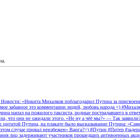
на.
 Новости: «Никита Михалков поблагодарил Путина за присвоение
амое забавное это комментарии людей, любовь народа =) #Миха
на напал на пожилого таксиста, родные пострадавшего в ответ 
и, что они не ожидали этого. «Не ну а чёё мы?» — Так заявили
 с цитатой Путина, на плакате было высказывание Путина: «Сам
 этом случае провал неизбежен» Ванга?=) #Путин #Питер #заде
ания лиц задерживают участников прошедших антивоенных акций