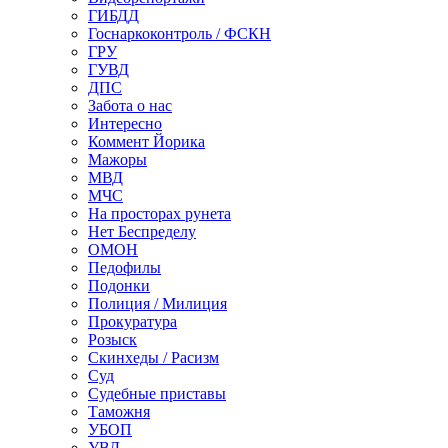
ГИБДД
Госнаркоконтроль / ФСКН
ГРУ
ГУВД
ДПС
Забота о нас
Интересно
Коммент Йорика
Мажоры
МВД
МЧС
На просторах рунета
Нет Беспределу
ОМОН
Педофилы
Подонки
Полиция / Милиция
Прокуратура
Розыск
Скинхеды / Расизм
Суд
Судебные приставы
Таможня
УБОП
УВД