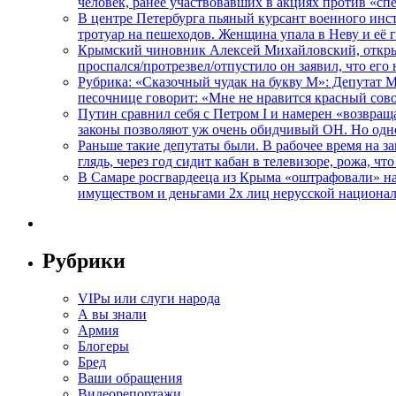
человек, ранее участвовавших в акциях против «сп
В центре Петербурга пьяный курсант военного инст
тротуар на пешеходов. Женщина упала в Неву и её
Крымский чиновник Алексей Михайловский, открывая
проспался/протрезвел/отпустило он заявил, что ег
Рубрика: «Сказочный чудак на букву М»: Депутат 
песочнице говорит: «Мне не нравится красный сово
Путин сравнил себя с Петром I и намерен «возвращ
законы позволяют уж очень обидчивый ОН. Но одн
Раньше такие депутаты были. В рабочее время на з
глядь, через год сидит кабан в телевизоре, рожа, чт
В Самаре росгвардееца из Крыма «оштрафовали» на 
имуществом и деньгами 2х лиц нерусской национа
Рубрики
VIPы или слуги народа
А вы знали
Армия
Блогеры
Бред
Ваши обращения
Видеорепортажи