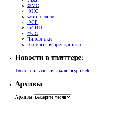
ФМС
ФНС
Фото недели
ФСБ
ФСИН
ФСО
Чиновники
Этническая преступность
Новости в твиттере:
Твиты пользователя @netbespredelu
Архивы
Архивы