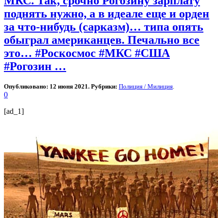
МКС. Так, срочно Рогозину зарплату
поднять нужно, а в идеале еще и орден
за что-нибудь (сарказм)… типа опять
обыграл американцев. Печально все
это… #Роскосмос #МКС #США
#Рогозин …
Опубликовано: 12 июня 2021. Рубрики:
Полиция / Милиция
.
0
[ad_1]