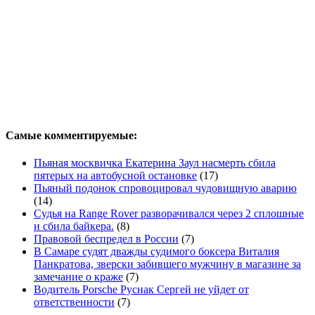
Самые комментируемые:
Пьяная москвичка Екатерина Заул насмерть сбила
пятерых на автобусной остановке
(17)
Пьяный подонок спровоцировал чудовищную аварию
(14)
Судья на Range Rover разворачивался через 2 сплошные
и сбила байкера.
(8)
Правовой беспредел в России
(7)
В Самаре судят дважды судимого боксера Виталия
Панкратова, зверски забившего мужчину в магазине за
замечание о краже
(7)
Водитель Porsche Руснак Сергей не уйдет от
ответственности
(7)