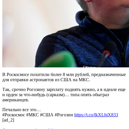
В Роскосмосе похитили более 8 млн рублей, предназначенные
для отправки астронавтов из США на МКС.
Так, срочно Рогозину зарплату поднять нужно, а в идеале еще
и орден за что-нибудь (сарказм)… типа опять обыграл
американцев.
Печально все это…
#Роскосмос #МКС #США #Рогозин
https://t.co/IkXLhiX833
[ad_2]