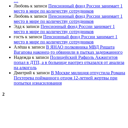
…
Любовь
к записи
Пенсионный фонд России занимает 1
место в мире по количеству сотрудников
Любовь
к записи
Пенсионный фонд России занимает 1
место в мире по количеству сотрудников
Эдд
к записи
Пенсионный фонд России занимает 1
место в мире по количеству сотрудников
гость
к записи
Пенсионный фонд России занимает 1
место в мире по количеству сотрудников
Алёша
к записи
В ЯНАО полковника МВД Ришата
Вагапова наконец-то обвинили в пытках задержанного
Надежда
к записи
Полицейский Рафаэль Акжигитов
попал в ДТП, а в больнице наотрез отказался от анализа
на алкоголь
Дмитрий
к записи
В Москве милиция отпустила Романа
Пехтерева пойманного отцом 12-летней жертвы при
попытки изнасилования
2