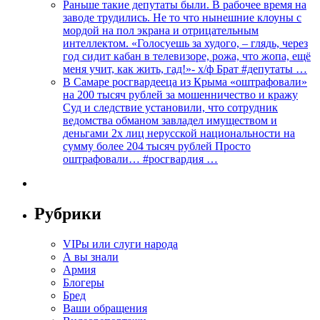
Раньше такие депутаты были. В рабочее время на
заводе трудились. Не то что нынешние клоуны с
мордой на пол экрана и отрицательным
интеллектом. «Голосуешь за худого, – глядь, через
год сидит кабан в телевизоре, рожа, что жопа, ещё
меня учит, как жить, гад!»- х/ф Брат #депутаты …
В Самаре росгвардееца из Крыма «оштрафовали»
на 200 тысяч рублей за мошенничество и кражу
Суд и следствие установили, что сотрудник
ведомства обманом завладел имуществом и
деньгами 2х лиц нерусской национальности на
сумму более 204 тысяч рублей Просто
оштрафовали… #росгвардия …
Рубрики
VIPы или слуги народа
А вы знали
Армия
Блогеры
Бред
Ваши обращения