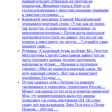
пьяный курсант отбросило на тротуар на
пешеходов. Женщина упала в Неву и её
госпитализирована с многочисленными травмами
в тяжёлом состоянии. …
Крымский чиновник Алексей Михайловский,
открывая курортный сезон: «У нас как не понос,
так золотуха: то ковидные ограничения, то
мероприятия военные.» Потом когда проспался/
протрезвел/отпустило он заявил, что его не так
поняли и имел ввиду он другое… Слушайте сами,
решайте сами …
Рубрика: «Сказочный чудак на букву М»: Депутат
Мосгордумы Сергей Савостьянов заявил что он
часто посещает разные детские песочницы
наблюдая за детьми… Мальчик в песочнице
говорит: «Мне не нравится красный совок. Не
хочу красный совок!». Вот так и вырастают
пособники Госдепа. …
Путин сравнил себя с Петром I и намерен
«возвращать и укреплять» территории России…
Может для начала то что есть в порядок приведем?
Мда, тут комментировать мало-что законы
позволяют уж очень обидчивый ОН. Но одно
скажу вот высказывание Лева Толстого о Петре
Первом… #Путин …