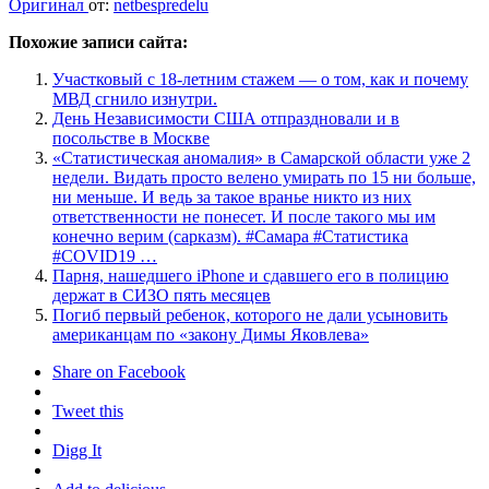
Оригинал
от:
netbespredelu
Похожие записи сайта:
Участковый с 18-летним стажем — о том, как и почему
МВД сгнило изнутри.
День Независимости США отпраздновали и в
посольстве в Москве
«Статистическая аномалия» в Самарской области уже 2
недели. Видать просто велено умирать по 15 ни больше,
ни меньше. И ведь за такое вранье никто из них
ответственности не понесет. И после такого мы им
конечно верим (сарказм). #Самара #Статистика
#COVID19 …
Парня, нашедшего iPhone и сдавшего его в полицию
держат в СИЗО пять месяцев
Погиб первый ребенок, которого не дали усыновить
американцам по «закону Димы Яковлева»
Share on Facebook
Tweet this
Digg It