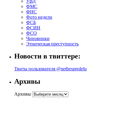
УВД
ФМС
ФНС
Фото недели
ФСБ
ФСИН
ФСО
Чиновники
Этническая преступность
Новости в твиттере:
Твиты пользователя @netbespredelu
Архивы
Архивы